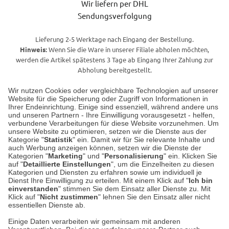
Wir liefern per DHL
Sendungsverfolgung
Lieferung 2-5 Werktage nach Eingang der Bestellung.
Hinweis:
Wenn Sie die Ware in unserer Filiale abholen möchten,
werden die Artikel spätestens 3 Tage ab Eingang Ihrer Zahlung zur
Abholung bereitgestellt.
Wir nutzen Cookies oder vergleichbare Technologien auf unserer
Website für die Speicherung oder Zugriff von Informationen in
Unser Geschäft in Meckenheim
Ihrer Endeinrichtung. Einige sind essenziell, während andere uns
und unseren Partnern - Ihre Einwilligung vorausgesetzt - helfen,
verbundene Verarbeitungen für diese Website vorzunehmen. Um
Auf dem Steinbüchel 6
unsere Website zu optimieren, setzen wir die Dienste aus der
53340 Meckenheim
Kategorie "
Statistik
" ein. Damit wir für Sie relevante Inhalte und
auch Werbung anzeigen können, setzen wir die Dienste der
Kategorien "
Marketing
" und "
Personalisierung
" ein. Klicken Sie
Montag bis Samstag 9:00 Uhr bis 18:00 Uhr
auf "
Detaillierte Einstellungen
", um die Einzelheiten zu diesen
Kategorien und Diensten zu erfahren sowie um individuell je
weitere Information
Dienst Ihre Einwilligung zu erteilen. Mit einem Klick auf "
Ich bin
einverstanden
" stimmen Sie dem Einsatz aller Dienste zu. Mit
Klick auf "
Nicht zustimmen
" lehnen Sie den Einsatz aller nicht
essentiellen Dienste ab.
Hier finden Sie uns im Netz
Einige Daten verarbeiten wir gemeinsam mit anderen