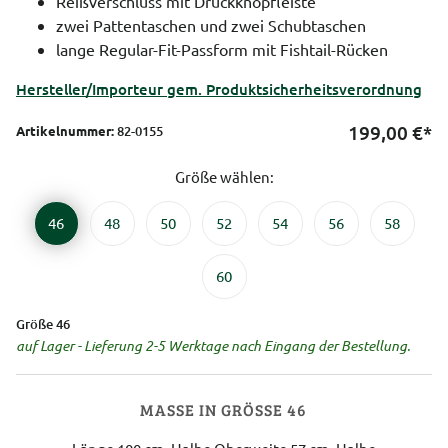
Reißverschluss mit Druckknopfleiste
zwei Pattentaschen und zwei Schubtaschen
lange Regular-Fit-Passform mit Fishtail-Rücken
Hersteller/Importeur gem. Produktsicherheitsverordnung
199,00
€*
Artikelnummer:
82-0155
Größe wählen:
46
48
50
52
54
56
58
60
Größe 46
auf Lager - Lieferung 2-5 Werktage nach Eingang der Bestellung.
MASSE IN GRÖSSE 46