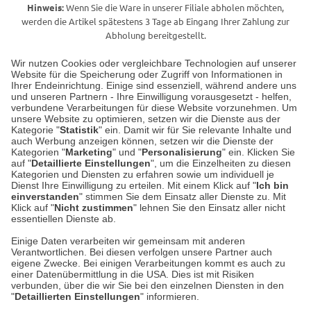
Hinweis:
Wenn Sie die Ware in unserer Filiale abholen möchten,
werden die Artikel spätestens 3 Tage ab Eingang Ihrer Zahlung zur
Abholung bereitgestellt.
Wir nutzen Cookies oder vergleichbare Technologien auf unserer
Website für die Speicherung oder Zugriff von Informationen in
Unser Geschäft in Meckenheim
Ihrer Endeinrichtung. Einige sind essenziell, während andere uns
und unseren Partnern - Ihre Einwilligung vorausgesetzt - helfen,
verbundene Verarbeitungen für diese Website vorzunehmen. Um
Auf dem Steinbüchel 6
unsere Website zu optimieren, setzen wir die Dienste aus der
53340 Meckenheim
Kategorie "
Statistik
" ein. Damit wir für Sie relevante Inhalte und
auch Werbung anzeigen können, setzen wir die Dienste der
Kategorien "
Marketing
" und "
Personalisierung
" ein. Klicken Sie
Montag bis Samstag 9:00 Uhr bis 18:00 Uhr
auf "
Detaillierte Einstellungen
", um die Einzelheiten zu diesen
Kategorien und Diensten zu erfahren sowie um individuell je
weitere Information
Dienst Ihre Einwilligung zu erteilen. Mit einem Klick auf "
Ich bin
einverstanden
" stimmen Sie dem Einsatz aller Dienste zu. Mit
Klick auf "
Nicht zustimmen
" lehnen Sie den Einsatz aller nicht
essentiellen Dienste ab.
Hier finden Sie uns im Netz
Einige Daten verarbeiten wir gemeinsam mit anderen
Verantwortlichen. Bei diesen verfolgen unsere Partner auch
eigene Zwecke. Bei einigen Verarbeitungen kommt es auch zu
einer Datenübermittlung in die USA. Dies ist mit Risiken
verbunden, über die wir Sie bei den einzelnen Diensten in den
Cookie-Einstellungen in Ihrem Browser
"
Detaillierten Einstellungen
" informieren.
AGB
Rücksendung von Waren
Datenschutz
Impressum