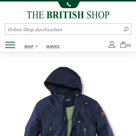
Kompletten Head der Seite überspringen
Produktmenü öffnen
(0)
SHOP
SERVICE