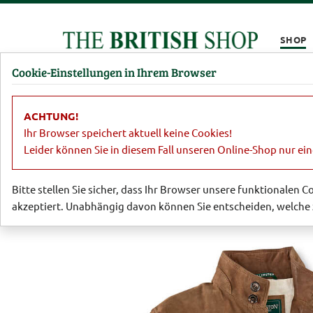
Kompletten Head der Seite überspringen
SHOP
Cookie-Einstellungen in Ihrem Browser
Damen
Herren
Barbour
Parfümerie
Lifestyl
ACHTUNG!
Sale
Herren
Sakkos, Jacken, Hose
Ihr Browser speichert aktuell keine Cookies!
Leider können Sie in diesem Fall unseren Online-Shop nur ei
Bitte stellen Sie sicher, dass Ihr Browser unsere funktionalen 
akzeptiert. Unabhängig davon können Sie entscheiden, welche 