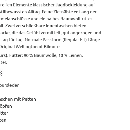
eifen Elemente klassischer Jagdbekleidung auf -
 stilbewussten Alltag. Feine Ziernähte entlang der
rmelabschlüsse und ein halbes Baumwollfutter
il. Zwei verschließbare Innentaschen bieten
Jacke, die das Gefühl vermittelt, gut angezogen und
- Tag für Tag.
Normale Passform (Regular Fit)
Länge
Original Wellington of Bilmore.
urs). Futter: 90 % Baumwolle, 10 % Leinen.
ter.
oursleder
n
aschen mit Patten
nöpfen
tter
ten