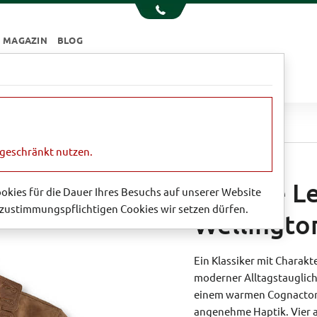
MAGAZIN
BLOG
e
Essen & Trinken
Garten
Sale
n
Kernige Lederjacke von Wellington
ngeschränkt nutzen.
Kernige L
Cookies für die Dauer Ihres Besuchs auf unserer Website
zustimmungspflichtigen Cookies wir setzen dürfen.
Wellingto
Ein Klassiker mit Charakt
moderner Alltagstauglich
einem warmen Cognacton, 
angenehme Haptik. Vier a