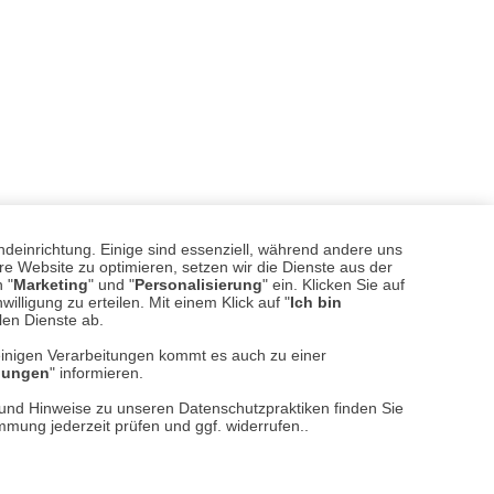
ndeinrichtung. Einige sind essenziell, während andere uns
e Website zu optimieren, setzen wir die Dienste aus der
 "
Marketing
" und "
Personalisierung
" ein. Klicken Sie auf
illigung zu erteilen. Mit einem Klick auf "
Ich bin
llen Dienste ab.
einigen Verarbeitungen kommt es auch zu einer
llungen
" informieren.
sere
Versand- und Zahlungsarten
n und Hinweise zu unseren Datenschutzpraktiken finden Sie
immung jederzeit prüfen und ggf. widerrufen..