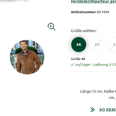
Hersteller/Importeur ge
Artikelnummer:
83-1910
Größe wählen:
48
50
5
Größe 48
auf Lager - Lieferung 2-5
Länge 72 cm, Halbe 
cm,
SO ERM