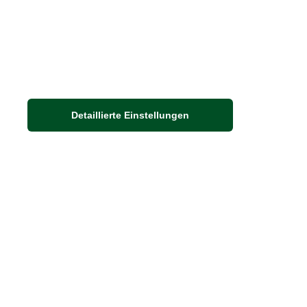
Nachhaltigkeit bei THE BRITISH SHOP
Detaillierte Einstellungen
Adresse
Auf dem Steinbüchel 6
53340 Meckenheim