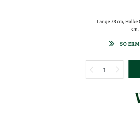
Länge 78 cm, Halbe 
cm,
SO ERM