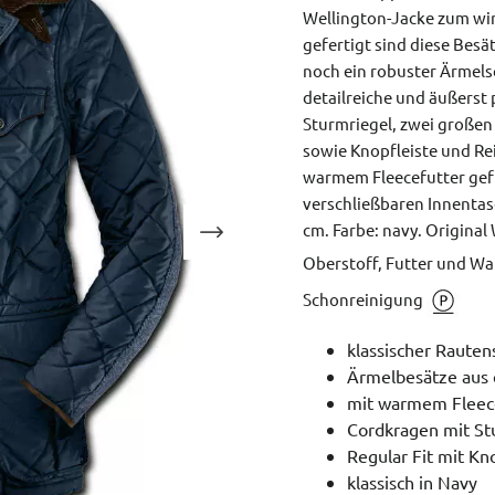
Wellington-Jacke zum win
gefertigt sind diese Besä
noch ein robuster Ärmels
detailreiche und äußerst
Sturmriegel, zwei großen
sowie Knopfleiste und Re
warmem Fleecefutter gefütt
verschließbaren Innenta
cm.
Farbe: navy.
Original 
Oberstoff, Futter und Wat
Schonreinigung
klassischer Rauten
Ärmelbesätze aus 
mit warmem Fleec
Cordkragen mit St
Regular Fit mit Kn
klassisch in Navy