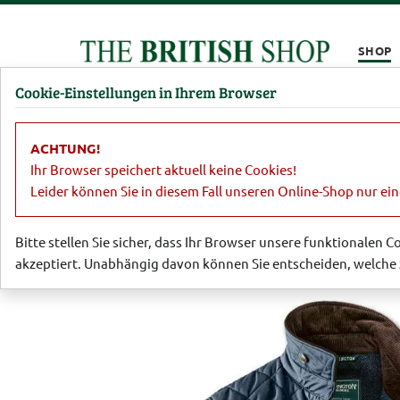
Kompletten Head der Seite überspringen
SHOP
Cookie-Einstellungen in Ihrem Browser
Damen
Herren
Barbour
Parfümerie
Lifestyl
ACHTUNG!
Herren
Jacken & Mäntel
Beste Co
Ihr Browser speichert aktuell keine Cookies!
Leider können Sie in diesem Fall unseren Online-Shop nur ei
Bitte stellen Sie sicher, dass Ihr Browser unsere funktionalen 
akzeptiert. Unabhängig davon können Sie entscheiden, welche 