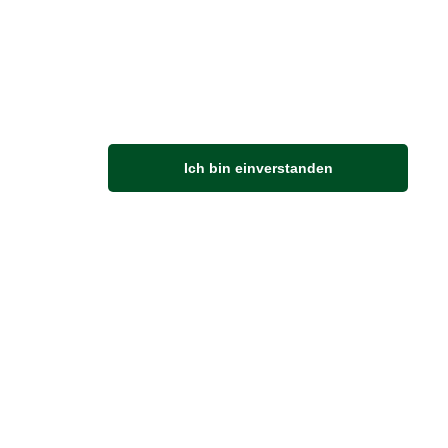
M
Ich bin einverstanden
Anfahrt
Von der Autobahn 565 die Abfahrt Merl nehmen.
Richtung Meckenheim abbiegen.
An der nächsten Kreuzung rechts abbiegen.