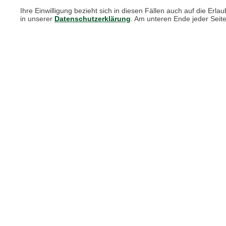
Ihre Einwilligung bezieht sich in diesen Fällen auch auf die E
in unserer
Datenschutzerklärung
. Am unteren Ende jeder Seit
Unsere Services für Sie
Online Magazin
Newsletter-Archiv
Größenberater
Blog "Die feine englische Art"
Print-Magazin
Blätterkatalog
Barbour Spezialseite
Häufige Fragen
Stellenangebote