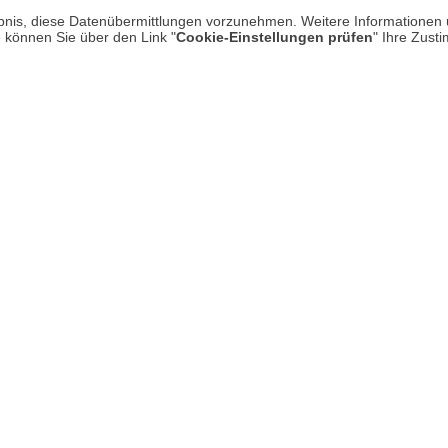
rlaubnis, diese Datenübermittlungen vorzunehmen. Weitere Informatione
e können Sie über den Link "
Cookie-Einstellungen prüfen
" Ihre Zust
Mehr erfahren
Un
Über uns
AGB
Datenschutz
Impressum
* P
Kontakt
Hi
Rücksendung von Waren
Umwelt und Entsorgung
Zur Echtheit von Bewertungen
Hinweisgeber-Schutzgesetz