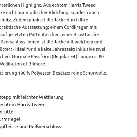
terlichen Highlight. Aus echtem Harris Tweed
tze nicht nur modischer Blickfang, sondern auch
chutz. Zudem punktet die Jacke durch ihre
 praktische Ausstattung: einem Cordkragen mit
 aufgesetzten Pattentaschen, einer Brusttasche
ißverschluss. Innen ist die Jacke mit weichem und
ert - ideal für die kalte Jahreszeit! Inklusive zwei
schen.
Normale Passform (Regular Fit)
Länge ca. 80
Wellington of Bilmore.
tierung 100 % Polyester. Besätze: reine Schurwolle..
stepp mit leichter Wattierung
echtem Harris Tweed
efutter
urmriegel
opfleiste und Reißverschluss