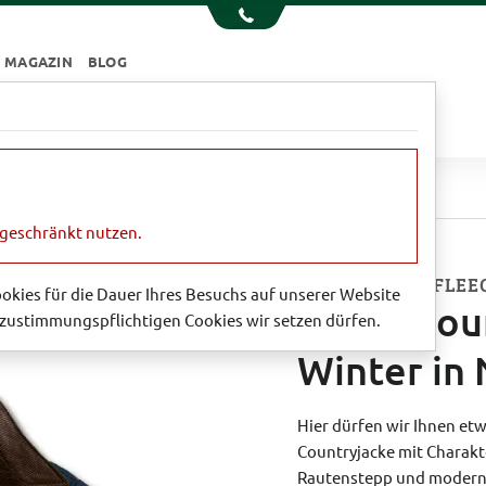
MAGAZIN
BLOG
e
Essen & Trinken
Garten
Sale
untryjacke für den Winter in Navy
ngeschränkt nutzen.
MIT WARMEM FLEE
Cookies für die Dauer Ihres Besuchs auf unserer Website
Beste Cou
zustimmungspflichtigen Cookies wir setzen dürfen.
Winter in
Hier dürfen wir Ihnen et
Countryjacke mit Charakt
Rautenstepp und modern