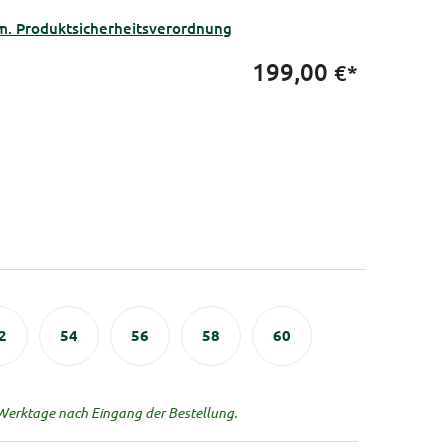
m. Produktsicherheitsverordnung
199,00
€*
2
54
56
58
60
 Werktage nach Eingang der Bestellung.