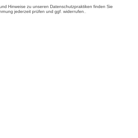
n und Hinweise zu unseren Datenschutzpraktiken finden Sie
immung jederzeit prüfen und ggf. widerrufen..
sere
Versand- und Zahlungsarten
reise inkl. ges. MwSt. / zzgl.
Versandkosten
er finden Sie uns im Netz
Vertrag widerrufen