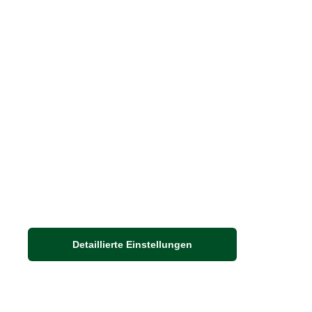
Barbour Spezialseite
Häufige Fragen
Stellenangebote
Nachhaltigkeit bei THE BRITISH SHOP
Detaillierte Einstellungen
Adresse