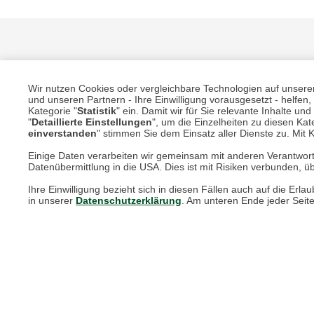
Wir nutzen Cookies oder vergleichbare Technologien auf unserer 
und unseren Partnern - Ihre Einwilligung vorausgesetzt - helfe
Kategorie "
Statistik
" ein. Damit wir für Sie relevante Inhalte u
"
Detaillierte Einstellungen
", um die Einzelheiten zu diesen Kate
Unsere Services für Sie
einverstanden
" stimmen Sie dem Einsatz aller Dienste zu. Mit Kl
Einige Daten verarbeiten wir gemeinsam mit anderen Verantwort
Datenübermittlung in die USA. Dies ist mit Risiken verbunden, üb
Online Magazin
Ihre Einwilligung bezieht sich in diesen Fällen auch auf die E
Newsletter-Archiv
in unserer
Datenschutzerklärung
. Am unteren Ende jeder Seit
Größenberater
Blog "Die feine englische Art"
Print-Magazin
Blätterkatalog