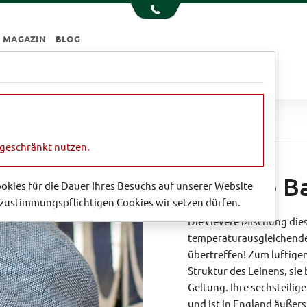
MAGAZIN
BLOG
e
Essen & Trinken
Garten
Sale
ernige Balmoral-Kappe
ngeschränkt nutzen.
Kernige B
Cookies für die Dauer Ihres Besuchs auf unserer Website
zustimmungspflichtigen Cookies wir setzen dürfen.
Die clevere Mischung di
temperaturausgleichende
übertreffen! Zum luftige
Struktur des Leinens, sie
Geltung. Ihre sechsteili
und ist in England äußers