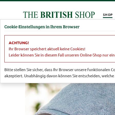
Kompletten Head der Seite überspringen
SHOP
Cookie-Einstellungen in Ihrem Browser
Damen
Herren
Barbour
Parfümerie
Lifestyl
ACHTUNG!
Herren
Hüte, Kappen & Mützen
K
Ihr Browser speichert aktuell keine Cookies!
Leider können Sie in diesem Fall unseren Online-Shop nur ei
Bitte stellen Sie sicher, dass Ihr Browser unsere funktionalen 
akzeptiert. Unabhängig davon können Sie entscheiden, welche 