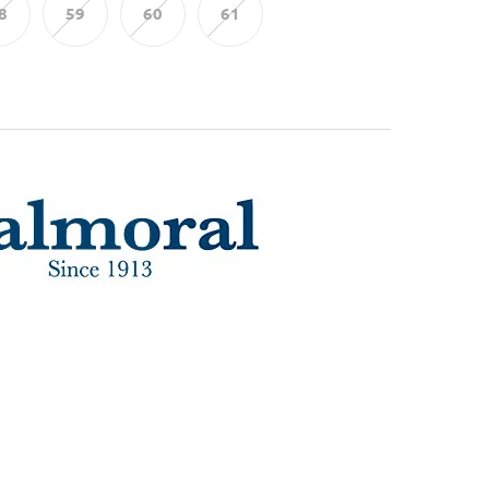
8
59
60
61