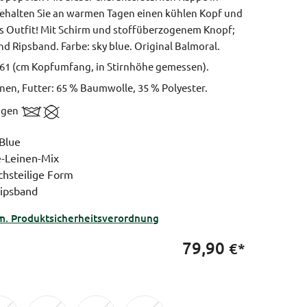
ehalten Sie an warmen Tagen einen kühlen Kopf und
ins Outfit! Mit Schirm und stoffüberzogenem Knopf;
und Ripsband.
Farbe: sky blue.
Original Balmoral.
0, 61 (cm Kopfumfang, in Stirnhöhe gemessen).
nen, Futter: 65 % Baumwolle, 35 % Polyester.
nigen
Blue
e-Leinen-Mix
chsteilige Form
Ripsband
m. Produktsicherheitsverordnung
79,90
€*