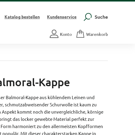
Suche
Katalog
bestellen
Kundenservice
Konto
Warenkorb
almoral-Kappe
eser Balmoral-Kappe aus kühlendem Leinen und
r, schmutzabweisender Schurwolle ist kaum zu
n Aspekt kommt noch die unvergleichliche, körnige
 bringt das locker gewebte Material perfekt zur
ge Form harmoniert zu den allermeisten Kopfformen
t populär. Mit dieser charakterstarken Kappe in