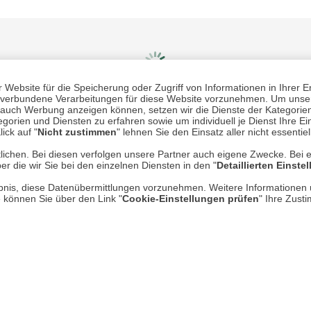
Website für die Speicherung oder Zugriff von Informationen in Ihrer E
n, verbundene Verarbeitungen für diese Website vorzunehmen. Um unser
nd auch Werbung anzeigen können, setzen wir die Dienste der Kategorien
gorien und Diensten zu erfahren sowie um individuell je Dienst Ihre Einw
Mehr erfahren
Un
ick auf "
Nicht zustimmen
" lehnen Sie den Einsatz aller nicht essentie
lichen. Bei diesen verfolgen unsere Partner auch eigene Zwecke. Bei 
er die wir Sie bei den einzelnen Diensten in den "
Detaillierten Einste
Über uns
rlaubnis, diese Datenübermittlungen vorzunehmen. Weitere Informatione
AGB
e können Sie über den Link "
Cookie-Einstellungen prüfen
" Ihre Zust
Datenschutz
Impressum
* P
Kontakt
Hi
Rücksendung von Waren