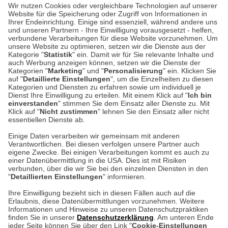
Wir nutzen Cookies oder vergleichbare Technologien auf unserer
Website für die Speicherung oder Zugriff von Informationen in
Unser Geschäft in Meckenheim
Ihrer Endeinrichtung. Einige sind essenziell, während andere uns
und unseren Partnern - Ihre Einwilligung vorausgesetzt - helfen,
verbundene Verarbeitungen für diese Website vorzunehmen. Um
Auf dem Steinbüchel 6
unsere Website zu optimieren, setzen wir die Dienste aus der
53340 Meckenheim
Kategorie "
Statistik
" ein. Damit wir für Sie relevante Inhalte und
auch Werbung anzeigen können, setzen wir die Dienste der
Kategorien "
Marketing
" und "
Personalisierung
" ein. Klicken Sie
Montag bis Samstag 9:00 Uhr bis 18:00 Uhr
auf "
Detaillierte Einstellungen
", um die Einzelheiten zu diesen
Kategorien und Diensten zu erfahren sowie um individuell je
weitere Information
Dienst Ihre Einwilligung zu erteilen. Mit einem Klick auf "
Ich bin
einverstanden
" stimmen Sie dem Einsatz aller Dienste zu. Mit
Klick auf "
Nicht zustimmen
" lehnen Sie den Einsatz aller nicht
essentiellen Dienste ab.
Hier finden Sie uns im Netz
Einige Daten verarbeiten wir gemeinsam mit anderen
Verantwortlichen. Bei diesen verfolgen unsere Partner auch
eigene Zwecke. Bei einigen Verarbeitungen kommt es auch zu
einer Datenübermittlung in die USA. Dies ist mit Risiken
verbunden, über die wir Sie bei den einzelnen Diensten in den
Cookie-Einstellungen in Ihrem Browser
"
Detaillierten Einstellungen
" informieren.
AGB
Rücksendung von Waren
Datenschutz
Impressum
Ihre Einwilligung bezieht sich in diesen Fällen auch auf die
Kontakt
Umwelt und Entsorgung
Erlaubnis, diese Datenübermittlungen vorzunehmen. Weitere
ACHTUNG!
Informationen und Hinweise zu unseren Datenschutzpraktiken
Zur Echtheit von Bewertungen
Hinweisgeber-Schutzgesetz
finden Sie in unserer
Datenschutzerklärung
. Am unteren Ende
Ihr Browser speichert aktuell keine Cookies!
Barrierefreiheit unserer Website
jeder Seite können Sie über den Link "
Cookie-Einstellungen