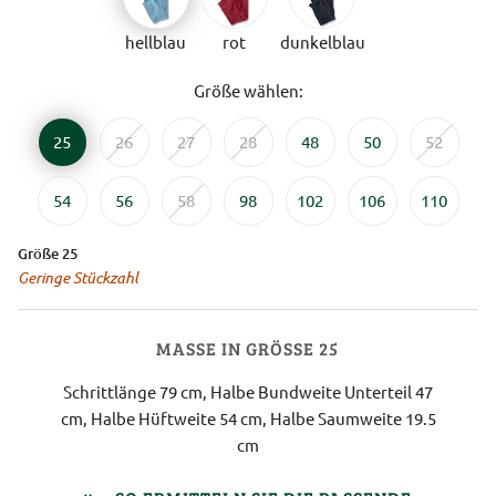
hellblau
rot
dunkelblau
Größe wählen:
25
26
27
28
48
50
52
54
56
58
98
102
106
110
Größe 25
Geringe Stückzahl
MASSE IN GRÖSSE 25
Schrittlänge 79 cm, Halbe Bundweite Unterteil 47
cm, Halbe Hüftweite 54 cm, Halbe Saumweite 19.5
cm