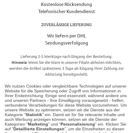
Kostenlose Rücksendung
Telefonischer Kundendienst
ZUVERLÄSSIGE LIEFERUNG
Wir liefern per DHL
Sendungsverfolgung
Lieferung 2-5 Werktage nach Eingang der Bestellung.
Hinweis:
Wenn Sie die Ware in unserer Filiale abholen möchten,
werden die Artikel spätestens 3 Tage ab Eingang Ihrer Zahlung zur
Abholung bereitgestellt.
Wir nutzen Cookies oder vergleichbare Technologien auf unserer
Website für die Speicherung oder Zugriff von Informationen in
Unser Geschäft in Meckenheim
Ihrer Endeinrichtung. Einige sind essenziell, während andere uns
und unseren Partnern - Ihre Einwilligung vorausgesetzt - helfen,
verbundene Verarbeitungen für diese Website vorzunehmen. Um
Auf dem Steinbüchel 6
unsere Website zu optimieren, setzen wir die Dienste aus der
53340 Meckenheim
Kategorie "
Statistik
" ein. Damit wir für Sie relevante Inhalte und
auch Werbung anzeigen können, setzen wir die Dienste der
Kategorien "
Marketing
" und "
Personalisierung
" ein. Klicken Sie
Montag bis Samstag 9:00 Uhr bis 18:00 Uhr
auf "
Detaillierte Einstellungen
", um die Einzelheiten zu diesen