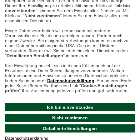
Kategorien und Diensten zu erfahren sowie um individuell je
weitere Information
Dienst Ihre Einwilligung zu erteilen. Mit einem Klick auf "
Ich bin
einverstanden
" stimmen Sie dem Einsatz aller Dienste zu. Mit
Klick auf "
Nicht zustimmen
" lehnen Sie den Einsatz aller nicht
essentiellen Dienste ab.
Hier finden Sie uns im Netz
Einige Daten verarbeiten wir gemeinsam mit anderen
Verantwortlichen. Bei diesen verfolgen unsere Partner auch
eigene Zwecke. Bei einigen Verarbeitungen kommt es auch zu
einer Datenübermittlung in die USA. Dies ist mit Risiken
verbunden, über die wir Sie bei den einzelnen Diensten in den
Cookie-Einstellungen in Ihrem Browser
"
Detaillierten Einstellungen
" informieren.
AGB
Rücksendung von Waren
Datenschutz
Impressum
Ihre Einwilligung bezieht sich in diesen Fällen auch auf die
Kontakt
Umwelt und Entsorgung
Erlaubnis, diese Datenübermittlungen vorzunehmen. Weitere
ACHTUNG!
Informationen und Hinweise zu unseren Datenschutzpraktiken
Zur Echtheit von Bewertungen
Hinweisgeber-Schutzgesetz
finden Sie in unserer
Datenschutzerklärung
. Am unteren Ende
Ihr Browser speichert aktuell keine Cookies!
Barrierefreiheit unserer Website
jeder Seite können Sie über den Link "
Cookie-Einstellungen
Leider können Sie in diesem Fall unseren Online-Shop
prüfen
" Ihre Zustimmung jederzeit prüfen und ggf. widerrufen..
Letzte Aktualisierung des Shops
nur eingeschränkt nutzen.
am 09.08.2026 um 16:47
Ich bin einverstanden
Bitte stellen Sie sicher, dass Ihr Browser unsere funktionalen
©
2024 THE BRITISH SHOP
Nicht zustimmen
Cookies für die Dauer Ihres Besuchs auf unserer Website
Versandhandel GmbH & Co. KG
Detaillierte Einstellungen
akzeptiert. Unabhängig davon können Sie entscheiden,
Aktuelle Cookie-Einstellungen prüfen
welche zustimmungspflichtigen Cookies wir setzen dürfen.
Datenschutzerklärung