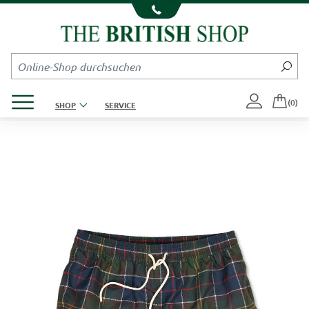
Kompletten Head der Seite überspringen
Produktmenü öffnen
(0)
SHOP
SERVICE