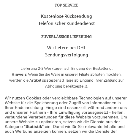
TOP SERVICE
Kostenlose Rücksendung
Telefonischer Kundendienst
ZUVERLÄSSIGE LIEFERUNG
Wir liefern per DHL
Sendungsverfolgung
Lieferung 2-5 Werktage nach Eingang der Bestellung.
Hinweis:
Wenn Sie die Ware in unserer Filiale abholen möchten,
werden die Artikel spätestens 3 Tage ab Eingang Ihrer Zahlung zur
Abholung bereitgestellt.
Wir nutzen Cookies oder vergleichbare Technologien auf unserer
Website für die Speicherung oder Zugriff von Informationen in
Unser Geschäft in Meckenheim
Ihrer Endeinrichtung. Einige sind essenziell, während andere uns
und unseren Partnern - Ihre Einwilligung vorausgesetzt - helfen,
verbundene Verarbeitungen für diese Website vorzunehmen. Um
Auf dem Steinbüchel 6
unsere Website zu optimieren, setzen wir die Dienste aus der
53340 Meckenheim
Kategorie "
Statistik
" ein. Damit wir für Sie relevante Inhalte und
auch Werbung anzeigen können, setzen wir die Dienste der