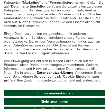
Kategorien "
Marketing
" und "
Personalisierung
" ein. Klicken Sie
Montag bis Samstag 9:00 Uhr bis 18:00 Uhr
auf "
Detaillierte Einstellungen
", um die Einzelheiten zu diesen
Kategorien und Diensten zu erfahren sowie um individuell je
weitere Information
Dienst Ihre Einwilligung zu erteilen. Mit einem Klick auf "
Ich bin
einverstanden
" stimmen Sie dem Einsatz aller Dienste zu. Mit
Klick auf "
Nicht zustimmen
" lehnen Sie den Einsatz aller nicht
essentiellen Dienste ab.
Hier finden Sie uns im Netz
Einige Daten verarbeiten wir gemeinsam mit anderen
Verantwortlichen. Bei diesen verfolgen unsere Partner auch
eigene Zwecke. Bei einigen Verarbeitungen kommt es auch zu
einer Datenübermittlung in die USA. Dies ist mit Risiken
verbunden, über die wir Sie bei den einzelnen Diensten in den
Cookie-Einstellungen in Ihrem Browser
"
Detaillierten Einstellungen
" informieren.
AGB
Rücksendung von Waren
Datenschutz
Impressum
Ihre Einwilligung bezieht sich in diesen Fällen auch auf die
Kontakt
Umwelt und Entsorgung
Erlaubnis, diese Datenübermittlungen vorzunehmen. Weitere
ACHTUNG!
Informationen und Hinweise zu unseren Datenschutzpraktiken
Zur Echtheit von Bewertungen
Hinweisgeber-Schutzgesetz
finden Sie in unserer
Datenschutzerklärung
. Am unteren Ende
Ihr Browser speichert aktuell keine Cookies!
Barrierefreiheit unserer Website
jeder Seite können Sie über den Link "
Cookie-Einstellungen
Leider können Sie in diesem Fall unseren Online-Shop
prüfen
" Ihre Zustimmung jederzeit prüfen und ggf. widerrufen..
Letzte Aktualisierung des Shops
nur eingeschränkt nutzen.
am 10.08.2026 um 13:17
Ich bin einverstanden
Bitte stellen Sie sicher, dass Ihr Browser unsere funktionalen
©
2024 THE BRITISH SHOP
Nicht zustimmen
Cookies für die Dauer Ihres Besuchs auf unserer Website
Versandhandel GmbH & Co. KG