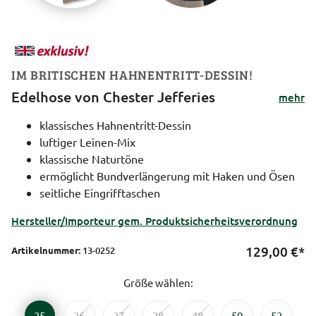
IM BRITISCHEN HAHNENTRITT-DESSIN!
Edelhose von Chester Jefferies
mehr
klassisches Hahnentritt-Dessin
luftiger Leinen-Mix
klassische Naturtöne
ermöglicht Bundverlängerung mit Haken und Ösen
seitliche Eingrifftaschen
Hersteller/Importeur gem. Produktsicherheitsverordnung
129,00
€*
Artikelnummer:
13-0252
Größe wählen:
25
26
27
28
48
50
52