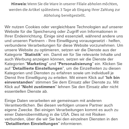
Hinweis:
Wenn Sie die Ware in unserer Filiale abholen möchten,
werden die Artikel spätestens 3 Tage ab Eingang Ihrer Zahlung zur
Abholung bereitgestellt.
Wir nutzen Cookies oder vergleichbare Technologien auf unserer
Website für die Speicherung oder Zugriff von Informationen in
Unser Geschäft in Meckenheim
Ihrer Endeinrichtung. Einige sind essenziell, während andere uns
und unseren Partnern - Ihre Einwilligung vorausgesetzt - helfen,
verbundene Verarbeitungen für diese Website vorzunehmen. Um
Auf dem Steinbüchel 6
unsere Website zu optimieren, setzen wir die Dienste aus der
53340 Meckenheim
Kategorie "
Statistik
" ein. Damit wir für Sie relevante Inhalte und
auch Werbung anzeigen können, setzen wir die Dienste der
Kategorien "
Marketing
" und "
Personalisierung
" ein. Klicken Sie
Montag bis Samstag 9:00 Uhr bis 18:00 Uhr
auf "
Detaillierte Einstellungen
", um die Einzelheiten zu diesen
Kategorien und Diensten zu erfahren sowie um individuell je
weitere Information
Dienst Ihre Einwilligung zu erteilen. Mit einem Klick auf "
Ich bin
einverstanden
" stimmen Sie dem Einsatz aller Dienste zu. Mit
Klick auf "
Nicht zustimmen
" lehnen Sie den Einsatz aller nicht
essentiellen Dienste ab.
Hier finden Sie uns im Netz
Einige Daten verarbeiten wir gemeinsam mit anderen
Verantwortlichen. Bei diesen verfolgen unsere Partner auch
eigene Zwecke. Bei einigen Verarbeitungen kommt es auch zu
einer Datenübermittlung in die USA. Dies ist mit Risiken
verbunden, über die wir Sie bei den einzelnen Diensten in den
Cookie-Einstellungen in Ihrem Browser
"
Detaillierten Einstellungen
" informieren.
AGB
Rücksendung von Waren
Datenschutz
Impressum