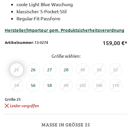
coole Light Blue Waschung
klassischer 5-Pocket-Stil
Regular-Fit-Passform
Hersteller/Importeur gem. Produktsicherheitsverordnung
159,00
€*
Artikelnummer:
13-0274
Größe wählen:
25
26
27
28
48
50
52
54
56
58
98
102
106
110
Größe 25
Leider vergriffen
MASSE IN GRÖSSE 25