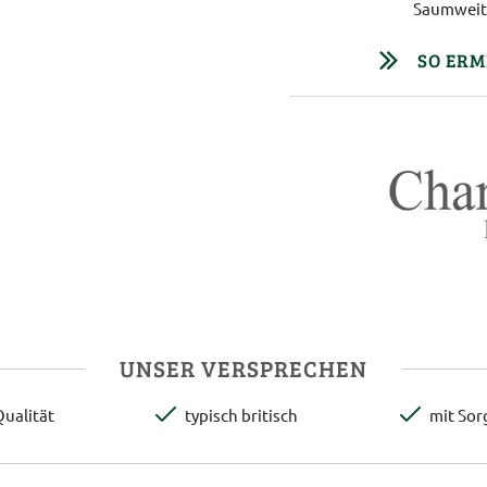
Saumweite
SO ERM
UNSER VERSPRECHEN
ualität
typisch britisch
mit Sor