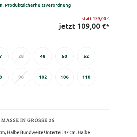
m. Produktsicherheitsverordnung
statt
159,00 €
jetzt
109,00
€*
7
28
48
50
52
8
98
102
106
110
MASSE IN GRÖSSE 25
 cm, Halbe Bundweite Unterteil 47 cm, Halbe