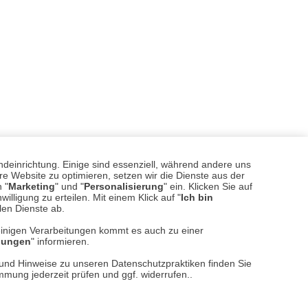
ndeinrichtung. Einige sind essenziell, während andere uns
e Website zu optimieren, setzen wir die Dienste aus der
 "
Marketing
" und "
Personalisierung
" ein. Klicken Sie auf
illigung zu erteilen. Mit einem Klick auf "
Ich bin
llen Dienste ab.
einigen Verarbeitungen kommt es auch zu einer
llungen
" informieren.
sere
Versand- und Zahlungsarten
n und Hinweise zu unseren Datenschutzpraktiken finden Sie
immung jederzeit prüfen und ggf. widerrufen..