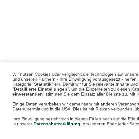
Wir nutzen Cookies oder vergleichbare Technologien auf unserer 
und unseren Partnern - Ihre Einwilligung vorausgesetzt - helfe
Kategorie "
Statistik
" ein. Damit wir für Sie relevante Inhalte u
"
Detaillierte Einstellungen
", um die Einzelheiten zu diesen Kate
einverstanden
" stimmen Sie dem Einsatz aller Dienste zu. Mit Kl
Einige Daten verarbeiten wir gemeinsam mit anderen Verantwort
Datenübermittlung in die USA. Dies ist mit Risiken verbunden, üb
Unsere Services für Sie
Ihre Einwilligung bezieht sich in diesen Fällen auch auf die E
in unserer
Datenschutzerklärung
. Am unteren Ende jeder Seit
Online Magazin