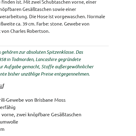
u finden ist. Mit zwei Schubtaschen vorne, einer
knöpfbaren Gesäßtaschen sowie einer
verarbeitung. Die Hose ist vorgewaschen.
Normale
ßweite ca. 39 cm.
Farbe: stone.
Gewebe von
t von Charles Robertson.
gehören zur absoluten Spitzenklasse. Das
1858 in Todmorden, Lancashire gegründete
zur Aufgabe gemacht, Stoffe außergewöhnlicher
onnte bisher unzählige Preise entgegennehmen.
rill-Gewebe von Brisbane Moss
erfähig
 vorne, zwei knöpfbare Gesäßtaschen
aumwolle
orm