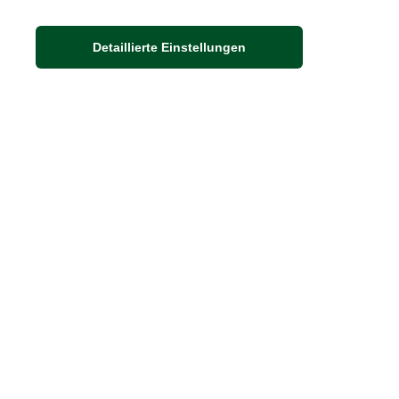
Detaillierte Einstellungen
Adresse
Auf dem Steinbüchel 6
53340 Meckenheim
DIE FEINE ENGLISCHE ART
30 Jahre britische Lebensart
Exklusives Sortiment