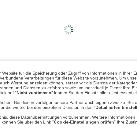
Website für die Speicherung oder Zugriff von Informationen in Ihrer E
n, verbundene Verarbeitungen für diese Website vorzunehmen. Um unser
nd auch Werbung anzeigen können, setzen wir die Dienste der Kategorien
gorien und Diensten zu erfahren sowie um individuell je Dienst Ihre Einw
ick auf "
Nicht zustimmen
" lehnen Sie den Einsatz aller nicht essentie
lichen. Bei diesen verfolgen unsere Partner auch eigene Zwecke. Bei 
er die wir Sie bei den einzelnen Diensten in den "
Detaillierten Einste
Mehr erfahren
Un
rlaubnis, diese Datenübermittlungen vorzunehmen. Weitere Informatione
e können Sie über den Link "
Cookie-Einstellungen prüfen
" Ihre Zust
Über uns