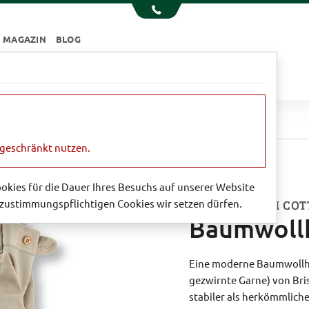
MAGAZIN
BLOG
e
Essen & Trinken
Garten
Sale
kespeare'
ngeschränkt nutzen.
Cookies für die Dauer Ihres Besuchs auf unserer Website
zustimmungspflichtigen Cookies wir setzen dürfen.
AUS SELTENEM COT
Baumwollh
Eine moderne Baumwollhos
gezwirnte Garne) von Br
stabiler als herkömmliche