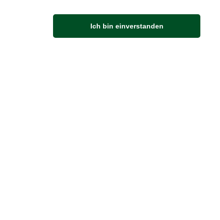
M
Ich bin einverstanden
Anfahrt
Von der Autobahn 565 die Abfahrt Merl nehmen.
Richtung Meckenheim abbiegen.
An der nächsten Kreuzung rechts abbiegen.
ZUVERLÄSSIGE LIEFERUNG
Wir liefern per DHL
Sendungsverfolgung