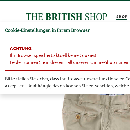
Kompletten Head der Seite überspringen
SHOP
Cookie-Einstellungen in Ihrem Browser
Damen
Herren
Barbour
Parfümerie
Lifestyl
ACHTUNG!
Herren
Hosen
Baumwollhose 'Sha
Ihr Browser speichert aktuell keine Cookies!
Leider können Sie in diesem Fall unseren Online-Shop nur ei
Bitte stellen Sie sicher, dass Ihr Browser unsere funktionalen 
akzeptiert. Unabhängig davon können Sie entscheiden, welche 