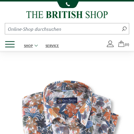
Kompletten Head der Seite überspringen
Produktmenü öffnen
(0)
SHOP
SERVICE