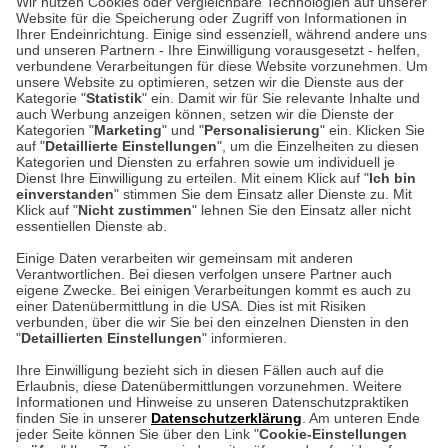
Wir nutzen Cookies oder vergleichbare Technologien auf unserer
Website für die Speicherung oder Zugriff von Informationen in
Unser Geschäft in Meckenheim
Ihrer Endeinrichtung. Einige sind essenziell, während andere uns
und unseren Partnern - Ihre Einwilligung vorausgesetzt - helfen,
verbundene Verarbeitungen für diese Website vorzunehmen. Um
Auf dem Steinbüchel 6
unsere Website zu optimieren, setzen wir die Dienste aus der
53340 Meckenheim
Kategorie "
Statistik
" ein. Damit wir für Sie relevante Inhalte und
auch Werbung anzeigen können, setzen wir die Dienste der
Kategorien "
Marketing
" und "
Personalisierung
" ein. Klicken Sie
Montag bis Samstag 9:00 Uhr bis 18:00 Uhr
auf "
Detaillierte Einstellungen
", um die Einzelheiten zu diesen
Kategorien und Diensten zu erfahren sowie um individuell je
weitere Information
Dienst Ihre Einwilligung zu erteilen. Mit einem Klick auf "
Ich bin
einverstanden
" stimmen Sie dem Einsatz aller Dienste zu. Mit
Klick auf "
Nicht zustimmen
" lehnen Sie den Einsatz aller nicht
essentiellen Dienste ab.
Hier finden Sie uns im Netz
Einige Daten verarbeiten wir gemeinsam mit anderen
Verantwortlichen. Bei diesen verfolgen unsere Partner auch
eigene Zwecke. Bei einigen Verarbeitungen kommt es auch zu
einer Datenübermittlung in die USA. Dies ist mit Risiken
verbunden, über die wir Sie bei den einzelnen Diensten in den
Cookie-Einstellungen in Ihrem Browser
"
Detaillierten Einstellungen
" informieren.
AGB
Rücksendung von Waren
Datenschutz
Impressum
Ihre Einwilligung bezieht sich in diesen Fällen auch auf die
Kontakt
Umwelt und Entsorgung
Erlaubnis, diese Datenübermittlungen vorzunehmen. Weitere
ACHTUNG!
Informationen und Hinweise zu unseren Datenschutzpraktiken
Zur Echtheit von Bewertungen
Hinweisgeber-Schutzgesetz
finden Sie in unserer
Datenschutzerklärung
. Am unteren Ende
Ihr Browser speichert aktuell keine Cookies!
Barrierefreiheit unserer Website
jeder Seite können Sie über den Link "
Cookie-Einstellungen
Leider können Sie in diesem Fall unseren Online-Shop