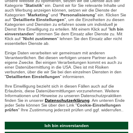
unsere Website zu optimieren, setzen wir die Dienste aus der
53340 Meckenheim
Kategorie "
Statistik
" ein. Damit wir für Sie relevante Inhalte und
auch Werbung anzeigen können, setzen wir die Dienste der
Kategorien "
Marketing
" und "
Personalisierung
" ein. Klicken Sie
Montag bis Samstag 9:00 Uhr bis 18:00 Uhr
auf "
Detaillierte Einstellungen
", um die Einzelheiten zu diesen
Kategorien und Diensten zu erfahren sowie um individuell je
weitere Information
Dienst Ihre Einwilligung zu erteilen. Mit einem Klick auf "
Ich bin
einverstanden
" stimmen Sie dem Einsatz aller Dienste zu. Mit
Klick auf "
Nicht zustimmen
" lehnen Sie den Einsatz aller nicht
essentiellen Dienste ab.
Hier finden Sie uns im Netz
Einige Daten verarbeiten wir gemeinsam mit anderen
Verantwortlichen. Bei diesen verfolgen unsere Partner auch
eigene Zwecke. Bei einigen Verarbeitungen kommt es auch zu
einer Datenübermittlung in die USA. Dies ist mit Risiken
verbunden, über die wir Sie bei den einzelnen Diensten in den
Cookie-Einstellungen in Ihrem Browser
"
Detaillierten Einstellungen
" informieren.
AGB
Rücksendung von Waren
Datenschutz
Impressum
Ihre Einwilligung bezieht sich in diesen Fällen auch auf die
Kontakt
Umwelt und Entsorgung
Erlaubnis, diese Datenübermittlungen vorzunehmen. Weitere
ACHTUNG!
Informationen und Hinweise zu unseren Datenschutzpraktiken
Zur Echtheit von Bewertungen
Hinweisgeber-Schutzgesetz
finden Sie in unserer
Datenschutzerklärung
. Am unteren Ende
Ihr Browser speichert aktuell keine Cookies!
Barrierefreiheit unserer Website
jeder Seite können Sie über den Link "
Cookie-Einstellungen
Leider können Sie in diesem Fall unseren Online-Shop
prüfen
" Ihre Zustimmung jederzeit prüfen und ggf. widerrufen..
Letzte Aktualisierung des Shops
nur eingeschränkt nutzen.
am 07.08.2026 um 18:47
Ich bin einverstanden
Bitte stellen Sie sicher, dass Ihr Browser unsere funktionalen