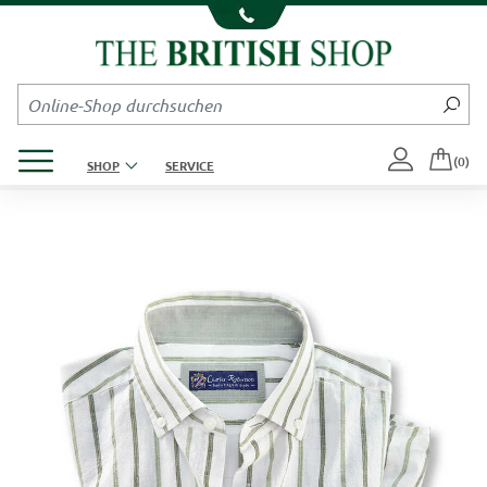
Kompletten Head der Seite überspringen
Produktmenü öffnen
(0)
SHOP
SERVICE