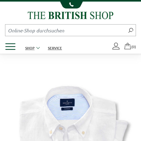
Kompletten Head der Seite überspringen
Produktmenü öffnen
(0)
SHOP
SERVICE