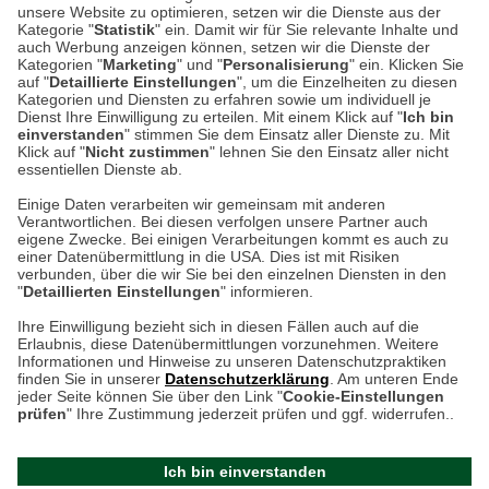
Auf dem Steinbüchel 6
unsere Website zu optimieren, setzen wir die Dienste aus der
53340 Meckenheim
Kategorie "
Statistik
" ein. Damit wir für Sie relevante Inhalte und
auch Werbung anzeigen können, setzen wir die Dienste der
Kategorien "
Marketing
" und "
Personalisierung
" ein. Klicken Sie
Montag bis Samstag 9:00 Uhr bis 18:00 Uhr
auf "
Detaillierte Einstellungen
", um die Einzelheiten zu diesen
Kategorien und Diensten zu erfahren sowie um individuell je
weitere Information
Dienst Ihre Einwilligung zu erteilen. Mit einem Klick auf "
Ich bin
einverstanden
" stimmen Sie dem Einsatz aller Dienste zu. Mit
Klick auf "
Nicht zustimmen
" lehnen Sie den Einsatz aller nicht
essentiellen Dienste ab.
Hier finden Sie uns im Netz
Einige Daten verarbeiten wir gemeinsam mit anderen
Verantwortlichen. Bei diesen verfolgen unsere Partner auch
eigene Zwecke. Bei einigen Verarbeitungen kommt es auch zu
einer Datenübermittlung in die USA. Dies ist mit Risiken
verbunden, über die wir Sie bei den einzelnen Diensten in den
Cookie-Einstellungen in Ihrem Browser
"
Detaillierten Einstellungen
" informieren.
AGB
Rücksendung von Waren
Datenschutz
Impressum
Ihre Einwilligung bezieht sich in diesen Fällen auch auf die
Kontakt
Umwelt und Entsorgung
Erlaubnis, diese Datenübermittlungen vorzunehmen. Weitere
ACHTUNG!
Informationen und Hinweise zu unseren Datenschutzpraktiken
Zur Echtheit von Bewertungen
Hinweisgeber-Schutzgesetz
finden Sie in unserer
Datenschutzerklärung
. Am unteren Ende
Ihr Browser speichert aktuell keine Cookies!
Barrierefreiheit unserer Website
jeder Seite können Sie über den Link "
Cookie-Einstellungen
Leider können Sie in diesem Fall unseren Online-Shop
prüfen
" Ihre Zustimmung jederzeit prüfen und ggf. widerrufen..
Letzte Aktualisierung des Shops
nur eingeschränkt nutzen.
am 09.08.2026 um 12:17
Ich bin einverstanden