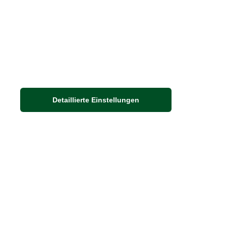
Detaillierte Einstellungen
Adresse
Auf dem Steinbüchel 6
53340 Meckenheim
DIE FEINE ENGLISCHE ART