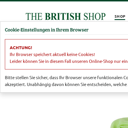
Kompletten Head der Seite überspringen
SHOP
Cookie-Einstellungen in Ihrem Browser
Damen
Herren
Barbour
Parfümerie
Lifestyl
ACHTUNG!
Damen
Tücher & Schals
Zarter Mu
Ihr Browser speichert aktuell keine Cookies!
Leider können Sie in diesem Fall unseren Online-Shop nur ei
Bitte stellen Sie sicher, dass Ihr Browser unsere funktionalen 
akzeptiert. Unabhängig davon können Sie entscheiden, welche 