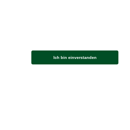
M
Ich bin einverstanden
Anfahrt
Von der Autobahn 565 die Abfahrt Merl nehmen.
Richtung Meckenheim abbiegen.
An der nächsten Kreuzung rechts abbiegen.
ZUVERLÄSSIGE LIEFERUNG