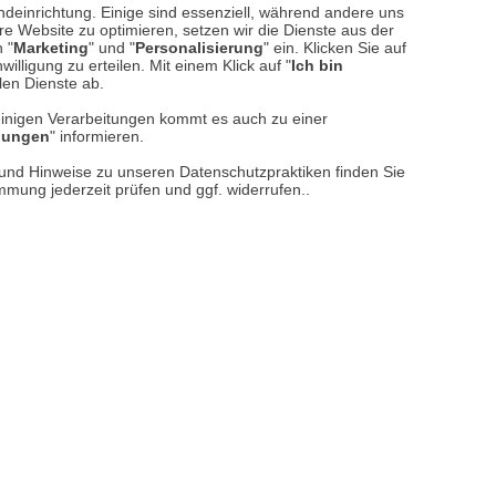
ndeinrichtung. Einige sind essenziell, während andere uns
e Website zu optimieren, setzen wir die Dienste aus der
 "
Marketing
" und "
Personalisierung
" ein. Klicken Sie auf
illigung zu erteilen. Mit einem Klick auf "
Ich bin
llen Dienste ab.
einigen Verarbeitungen kommt es auch zu einer
llungen
" informieren.
n und Hinweise zu unseren Datenschutzpraktiken finden Sie
immung jederzeit prüfen und ggf. widerrufen..
reise inkl. ges. MwSt. / zzgl.
Versandkosten
er finden Sie uns im Netz
Vertrag widerrufen