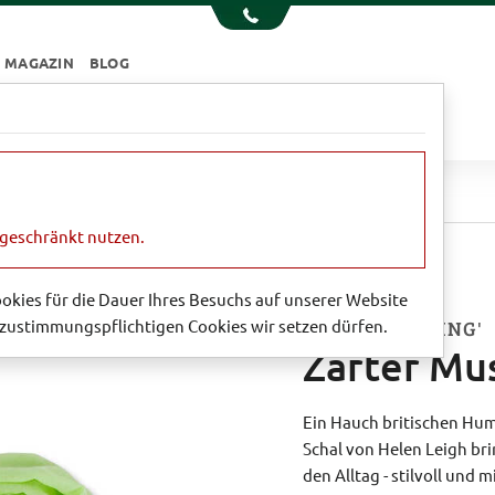
MAGAZIN
BLOG
e
Essen & Trinken
Garten
Sale
sselin-Schal
ngeschränkt nutzen.
Cookies für die Dauer Ihres Besuchs auf unserer Website
zustimmungspflichtigen Cookies wir setzen dürfen.
'SHEEP IN SPRING'
Zarter Mus
Ein Hauch britischen Humo
Schal von Helen Leigh bri
den Alltag - stilvoll und