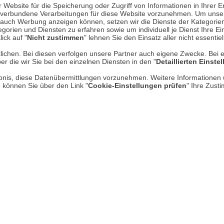
Website für die Speicherung oder Zugriff von Informationen in Ihrer E
n, verbundene Verarbeitungen für diese Website vorzunehmen. Um unser
nd auch Werbung anzeigen können, setzen wir die Dienste der Kategorien
Über uns
gorien und Diensten zu erfahren sowie um individuell je Dienst Ihre Einw
ick auf "
Nicht zustimmen
" lehnen Sie den Einsatz aller nicht essentie
AGB
lichen. Bei diesen verfolgen unsere Partner auch eigene Zwecke. Bei 
er die wir Sie bei den einzelnen Diensten in den "
Detaillierten Einste
Datenschutz
rlaubnis, diese Datenübermittlungen vorzunehmen. Weitere Informatione
Impressum
e können Sie über den Link "
Cookie-Einstellungen prüfen
" Ihre Zust
* P
Kontakt
Hi
Rücksendung von Waren
Umwelt und Entsorgung
Zur Echtheit von Bewertungen
Hinweisgeber-Schutzgesetz
Barrierefreiheit unserer Website
Gesetzliche Gewährleistung