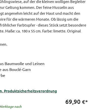
rühlingswiese, auf der die kleinen wolligen Begleiter
 zur Geltung kommen. Der feine Musselin aus
egt angenehm leicht auf der Haut und macht den
oire für die wärmeren Monate. Ob lässig um die
 fröhlicher Farbtupfer - dieses Stück setzt besondere
ote.
Maße: ca. 180 x 55 cm.
Farbe: limette.
Original
inen.
 aus Baumwolle und Leinen
e aus Bouclé-Garn
rbe
m
m. Produktsicherheitsverordnung
69,90
€*
5 Werktage nach