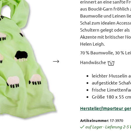
erinnert an eine sanfte F
aus Bouclé-Garn fröhlich
Baumwolle und Leinen li
Schal zum idealen Access
Schultern gelegt oder als
Akzente mit britischer N
Helen Leigh.
70 % Baumwolle, 30 % Le
Handwäsche
leichter Musselin
aufgestickte Schaf
frische Limettenfa
Größe 180 x 55 c
Hersteller/Importeur ge
Artikelnummer:
17-3970
auf Lager - Lieferung 2-