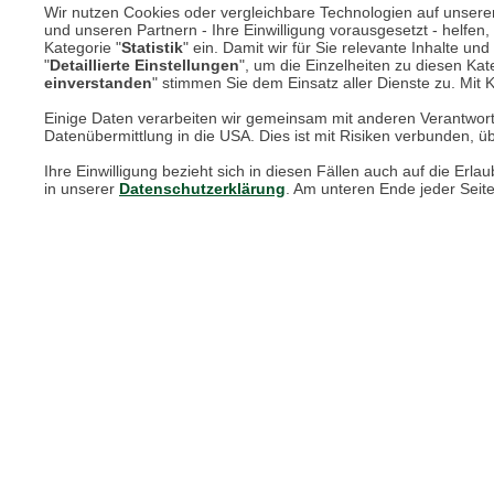
Wir nutzen Cookies oder vergleichbare Technologien auf unserer 
und unseren Partnern - Ihre Einwilligung vorausgesetzt - helfe
Kategorie "
Statistik
" ein. Damit wir für Sie relevante Inhalte u
Online Magazin
"
Detaillierte Einstellungen
", um die Einzelheiten zu diesen Kate
einverstanden
" stimmen Sie dem Einsatz aller Dienste zu. Mit Kl
Newsletter-Archiv
Einige Daten verarbeiten wir gemeinsam mit anderen Verantwort
Datenübermittlung in die USA. Dies ist mit Risiken verbunden, üb
Größenberater
Ihre Einwilligung bezieht sich in diesen Fällen auch auf die E
Blog "Die feine englische Art"
in unserer
Datenschutzerklärung
. Am unteren Ende jeder Seit
Print-Magazin
Blätterkatalog
Barbour Spezialseite
Häufige Fragen
Stellenangebote
Nachhaltigkeit bei THE BRITISH SHOP