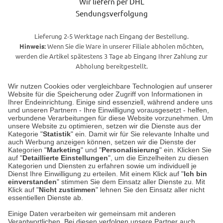
Wir liefern per DHL
Sendungsverfolgung
Lieferung 2-5 Werktage nach Eingang der Bestellung.
Hinweis:
Wenn Sie die Ware in unserer Filiale abholen möchten,
werden die Artikel spätestens 3 Tage ab Eingang Ihrer Zahlung zur
Abholung bereitgestellt.
Wir nutzen Cookies oder vergleichbare Technologien auf unserer
Website für die Speicherung oder Zugriff von Informationen in
Unser Geschäft in Meckenheim
Ihrer Endeinrichtung. Einige sind essenziell, während andere uns
und unseren Partnern - Ihre Einwilligung vorausgesetzt - helfen,
verbundene Verarbeitungen für diese Website vorzunehmen. Um
Auf dem Steinbüchel 6
unsere Website zu optimieren, setzen wir die Dienste aus der
53340 Meckenheim
Kategorie "
Statistik
" ein. Damit wir für Sie relevante Inhalte und
auch Werbung anzeigen können, setzen wir die Dienste der
Kategorien "
Marketing
" und "
Personalisierung
" ein. Klicken Sie
Montag bis Samstag 9:00 Uhr bis 18:00 Uhr
auf "
Detaillierte Einstellungen
", um die Einzelheiten zu diesen
Kategorien und Diensten zu erfahren sowie um individuell je
weitere Information
Dienst Ihre Einwilligung zu erteilen. Mit einem Klick auf "
Ich bin
einverstanden
" stimmen Sie dem Einsatz aller Dienste zu. Mit
Klick auf "
Nicht zustimmen
" lehnen Sie den Einsatz aller nicht
essentiellen Dienste ab.
Hier finden Sie uns im Netz
Einige Daten verarbeiten wir gemeinsam mit anderen
Verantwortlichen. Bei diesen verfolgen unsere Partner auch