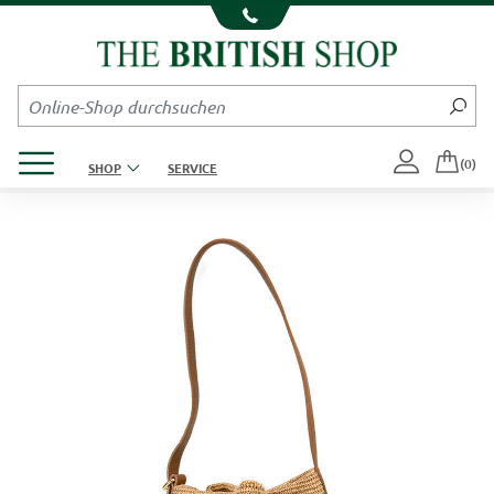
Kompletten Head der Seite überspringen
Produktmenü öffnen
(0)
SHOP
SERVICE