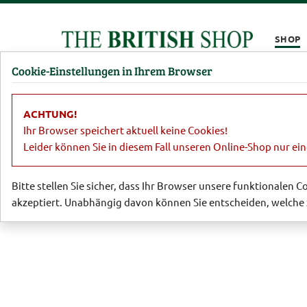
Kompletten Head der Seite überspringen
SHOP
Cookie-Einstellungen in Ihrem Browser
Damen
Herren
Barbour
Parfümerie
Lifestyl
ACHTUNG!
Damen
Taschen
Tasche 'Glynn'
Ihr Browser speichert aktuell keine Cookies!
Leider können Sie in diesem Fall unseren Online-Shop nur ei
Bitte stellen Sie sicher, dass Ihr Browser unsere funktionalen 
akzeptiert. Unabhängig davon können Sie entscheiden, welche 