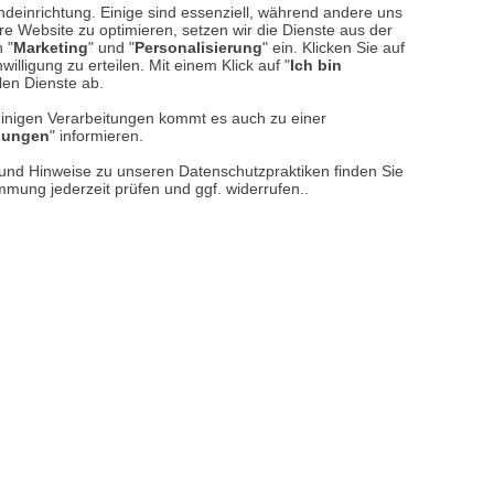
ndeinrichtung. Einige sind essenziell, während andere uns
e Website zu optimieren, setzen wir die Dienste aus der
 "
Marketing
" und "
Personalisierung
" ein. Klicken Sie auf
illigung zu erteilen. Mit einem Klick auf "
Ich bin
llen Dienste ab.
einigen Verarbeitungen kommt es auch zu einer
llungen
" informieren.
n und Hinweise zu unseren Datenschutzpraktiken finden Sie
immung jederzeit prüfen und ggf. widerrufen..
reise inkl. ges. MwSt. / zzgl.
Versandkosten
er finden Sie uns im Netz
Vertrag widerrufen