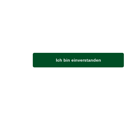
M
Ich bin einverstanden
Anfahrt
Von der Autobahn 565 die Abfahrt Merl nehmen.
Richtung Meckenheim abbiegen.
An der nächsten Kreuzung rechts abbiegen.
ZUVERLÄSSIGE LIEFERUNG