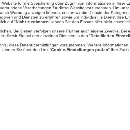
Website für die Speicherung oder Zugriff von Informationen in Ihrer E
n, verbundene Verarbeitungen für diese Website vorzunehmen. Um unser
nd auch Werbung anzeigen können, setzen wir die Dienste der Kategorien
Über uns
gorien und Diensten zu erfahren sowie um individuell je Dienst Ihre Einw
ick auf "
Nicht zustimmen
" lehnen Sie den Einsatz aller nicht essentie
AGB
lichen. Bei diesen verfolgen unsere Partner auch eigene Zwecke. Bei 
er die wir Sie bei den einzelnen Diensten in den "
Detaillierten Einste
Datenschutz
rlaubnis, diese Datenübermittlungen vorzunehmen. Weitere Informatione
Impressum
e können Sie über den Link "
Cookie-Einstellungen prüfen
" Ihre Zust
* P
Kontakt
Hi
Rücksendung von Waren
Umwelt und Entsorgung
Zur Echtheit von Bewertungen
Hinweisgeber-Schutzgesetz
Barrierefreiheit unserer Website
Gesetzliche Gewährleistung