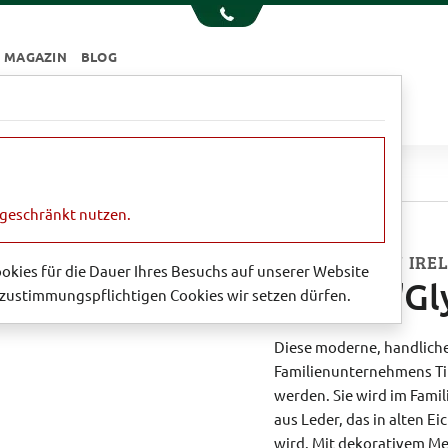
MAGAZIN
BLOG
e
Essen & Trinken
Garten
Sale
ngeschränkt nutzen.
HANDMADE IN IRE
Cookies für die Dauer Ihres Besuchs auf unserer Website
Tasche 'Gl
zustimmungspflichtigen Cookies wir setzen dürfen.
Diese moderne, handlich
Familienunternehmens Tin
werden. Sie wird im Famil
aus Leder, das in alten 
wird. Mit dekorativem Me