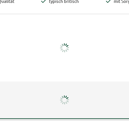
ualität
typisch britisch
mit Sor
Mehr erfahren
Un