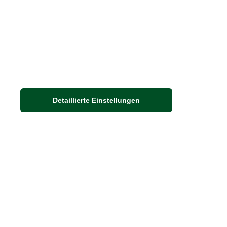
Detaillierte Einstellungen
Adresse
Auf dem Steinbüchel 6
53340 Meckenheim
DIE FEINE ENGLISCHE ART