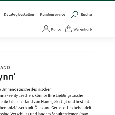
Suche
Katalog
bestellen
Kundenservice
Konto
Warenkorb
LAND
ynn'
e Umhängetasche des irischen
nakeenly Leathers könnte Ihre Lieblingstasche
ienbetrieb in Irland von Hand gefertigt und besteht
Eichenholzfässern mit Ölen und Gerbstoffen behandelt
ssing-Verschluss und langem Schulterriemen (max.