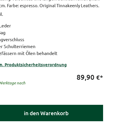
 cm.
Farbe: espresso.
Original Tinnakeenly Leathers.
l.
 Leder
Bag
ngverschluss
rer Schulterriemen
zfässern mit Ölen behandelt
m. Produktsicherheitsverordnung
89,90
€*
5 Werktage nach
in den Warenkorb