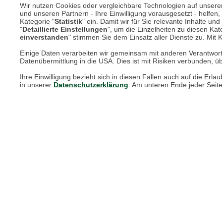
Wir nutzen Cookies oder vergleichbare Technologien auf unserer 
und unseren Partnern - Ihre Einwilligung vorausgesetzt - helfe
Kategorie "
Statistik
" ein. Damit wir für Sie relevante Inhalte u
Online Magazin
"
Detaillierte Einstellungen
", um die Einzelheiten zu diesen Kate
einverstanden
" stimmen Sie dem Einsatz aller Dienste zu. Mit Kl
Newsletter-Archiv
Einige Daten verarbeiten wir gemeinsam mit anderen Verantwort
Datenübermittlung in die USA. Dies ist mit Risiken verbunden, üb
Größenberater
Ihre Einwilligung bezieht sich in diesen Fällen auch auf die E
Blog "Die feine englische Art"
in unserer
Datenschutzerklärung
. Am unteren Ende jeder Seit
Print-Magazin
Blätterkatalog
Barbour Spezialseite
Häufige Fragen
Stellenangebote
Nachhaltigkeit bei THE BRITISH SHOP