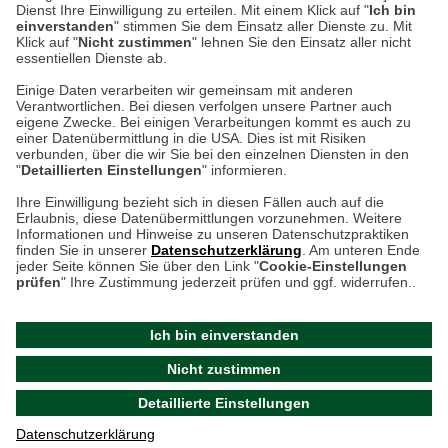
weitere Information
Dienst Ihre Einwilligung zu erteilen. Mit einem Klick auf "
Ich bin
einverstanden
" stimmen Sie dem Einsatz aller Dienste zu. Mit
Klick auf "
Nicht zustimmen
" lehnen Sie den Einsatz aller nicht
essentiellen Dienste ab.
Hier finden Sie uns im Netz
Einige Daten verarbeiten wir gemeinsam mit anderen
Verantwortlichen. Bei diesen verfolgen unsere Partner auch
eigene Zwecke. Bei einigen Verarbeitungen kommt es auch zu
einer Datenübermittlung in die USA. Dies ist mit Risiken
verbunden, über die wir Sie bei den einzelnen Diensten in den
Cookie-Einstellungen in Ihrem Browser
"
Detaillierten Einstellungen
" informieren.
AGB
Rücksendung von Waren
Datenschutz
Impressum
Ihre Einwilligung bezieht sich in diesen Fällen auch auf die
Kontakt
Umwelt und Entsorgung
Erlaubnis, diese Datenübermittlungen vorzunehmen. Weitere
ACHTUNG!
Informationen und Hinweise zu unseren Datenschutzpraktiken
Zur Echtheit von Bewertungen
Hinweisgeber-Schutzgesetz
finden Sie in unserer
Datenschutzerklärung
. Am unteren Ende
Ihr Browser speichert aktuell keine Cookies!
Barrierefreiheit unserer Website
jeder Seite können Sie über den Link "
Cookie-Einstellungen
Leider können Sie in diesem Fall unseren Online-Shop
prüfen
" Ihre Zustimmung jederzeit prüfen und ggf. widerrufen..
Letzte Aktualisierung des Shops
nur eingeschränkt nutzen.
am 08.08.2026 um 12:47
Ich bin einverstanden
Bitte stellen Sie sicher, dass Ihr Browser unsere funktionalen
©
2024 THE BRITISH SHOP
Nicht zustimmen
Cookies für die Dauer Ihres Besuchs auf unserer Website
Versandhandel GmbH & Co. KG
Detaillierte Einstellungen
akzeptiert. Unabhängig davon können Sie entscheiden,
Aktuelle Cookie-Einstellungen prüfen
welche zustimmungspflichtigen Cookies wir setzen dürfen.
Datenschutzerklärung