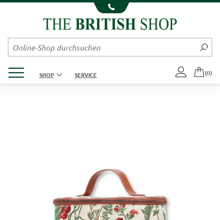
Kompletten Head der Seite überspringen
Produktmenü öffnen
(0)
SHOP
SERVICE