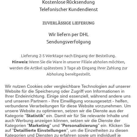
Kostenlose Rücksendung
Telefonischer Kundendienst
ZUVERLÄSSIGE LIEFERUNG
Wir liefern per DHL
Sendungsverfolgung
Lieferung 2-5 Werktage nach Eingang der Bestellung.
Hinweis:
Wenn Sie die Ware in unserer Filiale abholen möchten,
werden die Artikel spätestens 3 Tage ab Eingang Ihrer Zahlung zur
Abholung bereitgestellt.
Wir nutzen Cookies oder vergleichbare Technologien auf unserer
Website für die Speicherung oder Zugriff von Informationen in
Unser Geschäft in Meckenheim
Ihrer Endeinrichtung. Einige sind essenziell, während andere uns
und unseren Partnern - Ihre Einwilligung vorausgesetzt - helfen,
verbundene Verarbeitungen für diese Website vorzunehmen. Um
Auf dem Steinbüchel 6
unsere Website zu optimieren, setzen wir die Dienste aus der
53340 Meckenheim
Kategorie "
Statistik
" ein. Damit wir für Sie relevante Inhalte und
auch Werbung anzeigen können, setzen wir die Dienste der
Kategorien "
Marketing
" und "
Personalisierung
" ein. Klicken Sie
Montag bis Samstag 9:00 Uhr bis 18:00 Uhr
auf "
Detaillierte Einstellungen
", um die Einzelheiten zu diesen
Kategorien und Diensten zu erfahren sowie um individuell je