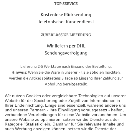
TOP SERVICE
Kostenlose Rücksendung
Telefonischer Kundendienst
ZUVERLÄSSIGE LIEFERUNG
Wir liefern per DHL
Sendungsverfolgung
Lieferung 2-5 Werktage nach Eingang der Bestellung.
Hinweis:
Wenn Sie die Ware in unserer Filiale abholen möchten,
werden die Artikel spätestens 3 Tage ab Eingang Ihrer Zahlung zur
Abholung bereitgestellt.
Wir nutzen Cookies oder vergleichbare Technologien auf unserer
Website für die Speicherung oder Zugriff von Informationen in
Unser Geschäft in Meckenheim
Ihrer Endeinrichtung. Einige sind essenziell, während andere uns
und unseren Partnern - Ihre Einwilligung vorausgesetzt - helfen,
verbundene Verarbeitungen für diese Website vorzunehmen. Um
Auf dem Steinbüchel 6
unsere Website zu optimieren, setzen wir die Dienste aus der
53340 Meckenheim
Kategorie "
Statistik
" ein. Damit wir für Sie relevante Inhalte und
auch Werbung anzeigen können, setzen wir die Dienste der