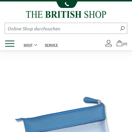
Kompletten Head der Seite überspringen
Produktmenü öffnen
(0)
SHOP
SERVICE