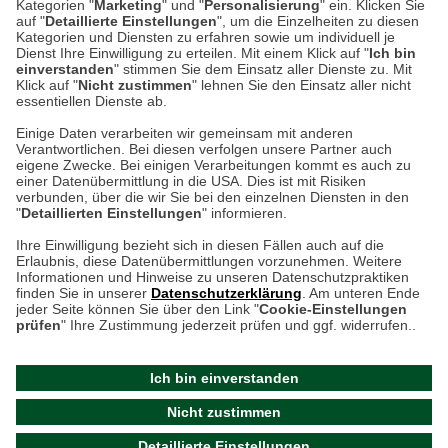
Kategorien "
Marketing
" und "
Personalisierung
" ein. Klicken Sie
Montag bis Samstag 9:00 Uhr bis 18:00 Uhr
auf "
Detaillierte Einstellungen
", um die Einzelheiten zu diesen
Kategorien und Diensten zu erfahren sowie um individuell je
weitere Information
Dienst Ihre Einwilligung zu erteilen. Mit einem Klick auf "
Ich bin
einverstanden
" stimmen Sie dem Einsatz aller Dienste zu. Mit
Klick auf "
Nicht zustimmen
" lehnen Sie den Einsatz aller nicht
essentiellen Dienste ab.
Hier finden Sie uns im Netz
Einige Daten verarbeiten wir gemeinsam mit anderen
Verantwortlichen. Bei diesen verfolgen unsere Partner auch
eigene Zwecke. Bei einigen Verarbeitungen kommt es auch zu
einer Datenübermittlung in die USA. Dies ist mit Risiken
verbunden, über die wir Sie bei den einzelnen Diensten in den
Cookie-Einstellungen in Ihrem Browser
"
Detaillierten Einstellungen
" informieren.
AGB
Rücksendung von Waren
Datenschutz
Impressum
Ihre Einwilligung bezieht sich in diesen Fällen auch auf die
Kontakt
Umwelt und Entsorgung
Erlaubnis, diese Datenübermittlungen vorzunehmen. Weitere
ACHTUNG!
Informationen und Hinweise zu unseren Datenschutzpraktiken
Zur Echtheit von Bewertungen
Hinweisgeber-Schutzgesetz
finden Sie in unserer
Datenschutzerklärung
. Am unteren Ende
Ihr Browser speichert aktuell keine Cookies!
Barrierefreiheit unserer Website
jeder Seite können Sie über den Link "
Cookie-Einstellungen
Leider können Sie in diesem Fall unseren Online-Shop
prüfen
" Ihre Zustimmung jederzeit prüfen und ggf. widerrufen..
Letzte Aktualisierung des Shops
nur eingeschränkt nutzen.
am 07.08.2026 um 18:17
Ich bin einverstanden
Bitte stellen Sie sicher, dass Ihr Browser unsere funktionalen
©
2024 THE BRITISH SHOP
Nicht zustimmen
Cookies für die Dauer Ihres Besuchs auf unserer Website
Versandhandel GmbH & Co. KG
Detaillierte Einstellungen