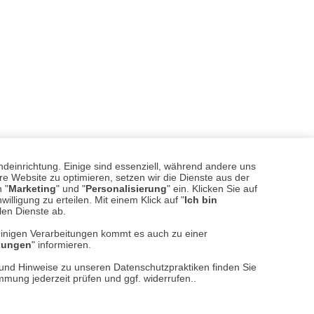
ndeinrichtung. Einige sind essenziell, während andere uns
e Website zu optimieren, setzen wir die Dienste aus der
 "
Marketing
" und "
Personalisierung
" ein. Klicken Sie auf
illigung zu erteilen. Mit einem Klick auf "
Ich bin
llen Dienste ab.
einigen Verarbeitungen kommt es auch zu einer
llungen
" informieren.
sere
Versand- und Zahlungsarten
n und Hinweise zu unseren Datenschutzpraktiken finden Sie
immung jederzeit prüfen und ggf. widerrufen..