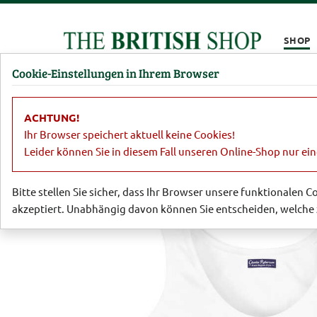
Kompletten Head der Seite überspringen
SHOP
Cookie-Einstellungen in Ihrem Browser
Damen
Herren
Barbour
Parfümerie
Lifestyl
ACHTUNG!
Damen
Shirts & Poloshirts
Weißes
Ihr Browser speichert aktuell keine Cookies!
Leider können Sie in diesem Fall unseren Online-Shop nur ei
Bitte stellen Sie sicher, dass Ihr Browser unsere funktionalen 
akzeptiert. Unabhängig davon können Sie entscheiden, welche 