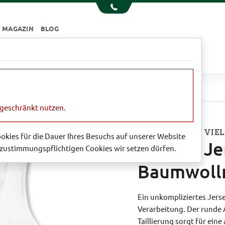
MAGAZIN
BLOG
e
Essen & Trinken
Garten
Sale
 Jersey-Top aus Baumwollmix
ngeschränkt nutzen.
EIN BASIC FÜR VI
Cookies für die Dauer Ihres Besuchs auf unserer Website
Weißes Je
zustimmungspflichtigen Cookies wir setzen dürfen.
Baumwoll
Ein unkompliziertes Jerse
Verarbeitung. Der runde A
Taillierung sorgt für e