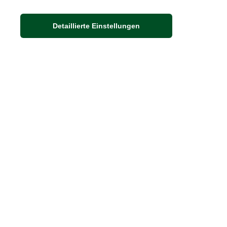
Detaillierte Einstellungen
Adresse
Auf dem Steinbüchel 6
53340 Meckenheim
DIE FEINE ENGLISCHE ART
30 Jahre britische Lebensart
Exklusives Sortiment