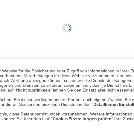
Website für die Speicherung oder Zugriff von Informationen in Ihrer E
n, verbundene Verarbeitungen für diese Website vorzunehmen. Um unser
nd auch Werbung anzeigen können, setzen wir die Dienste der Kategorien
gorien und Diensten zu erfahren sowie um individuell je Dienst Ihre Einw
ick auf "
Nicht zustimmen
" lehnen Sie den Einsatz aller nicht essentie
lichen. Bei diesen verfolgen unsere Partner auch eigene Zwecke. Bei 
er die wir Sie bei den einzelnen Diensten in den "
Detaillierten Einste
Mehr erfahren
Un
rlaubnis, diese Datenübermittlungen vorzunehmen. Weitere Informatione
e können Sie über den Link "
Cookie-Einstellungen prüfen
" Ihre Zust
Über uns