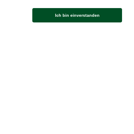
M
Ich bin einverstanden
Anfahrt
Von der Autobahn 565 die Abfahrt Merl nehmen.
Richtung Meckenheim abbiegen.
An der nächsten Kreuzung rechts abbiegen.
ZUVERLÄSSIGE LIEFERUNG
Wir liefern per DHL
Sendungsverfolgung