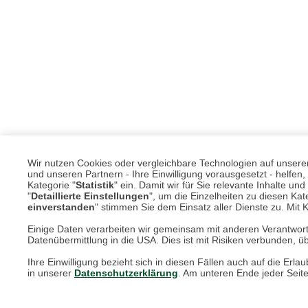
Wir nutzen Cookies oder vergleichbare Technologien auf unserer 
und unseren Partnern - Ihre Einwilligung vorausgesetzt - helfe
Kategorie "
Statistik
" ein. Damit wir für Sie relevante Inhalte u
"
Detaillierte Einstellungen
", um die Einzelheiten zu diesen Kate
einverstanden
" stimmen Sie dem Einsatz aller Dienste zu. Mit Kl
Einige Daten verarbeiten wir gemeinsam mit anderen Verantwort
Datenübermittlung in die USA. Dies ist mit Risiken verbunden, üb
Unsere Services für Sie
Ihre Einwilligung bezieht sich in diesen Fällen auch auf die E
in unserer
Datenschutzerklärung
. Am unteren Ende jeder Seit
Online Magazin