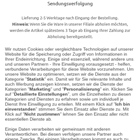
Sendungsverfolgung
Lieferung 2-5 Werktage nach Eingang der Bestellung.
Hinweis:
Wenn Sie die Ware in unserer Filiale abholen möchten,
werden die Artikel spätestens 3 Tage ab Eingang Ihrer Zahlung zur
Abholung bereitgestellt.
Wir nutzen Cookies oder vergleichbare Technologien auf unserer
Website für die Speicherung oder Zugriff von Informationen in
Unser Geschäft in Meckenheim
Ihrer Endeinrichtung. Einige sind essenziell, während andere uns
und unseren Partnern - Ihre Einwilligung vorausgesetzt - helfen,
verbundene Verarbeitungen für diese Website vorzunehmen. Um
Auf dem Steinbüchel 6
unsere Website zu optimieren, setzen wir die Dienste aus der
53340 Meckenheim
Kategorie "
Statistik
" ein. Damit wir für Sie relevante Inhalte und
auch Werbung anzeigen können, setzen wir die Dienste der
Kategorien "
Marketing
" und "
Personalisierung
" ein. Klicken Sie
Montag bis Samstag 9:00 Uhr bis 18:00 Uhr
auf "
Detaillierte Einstellungen
", um die Einzelheiten zu diesen
Kategorien und Diensten zu erfahren sowie um individuell je
weitere Information
Dienst Ihre Einwilligung zu erteilen. Mit einem Klick auf "
Ich bin
einverstanden
" stimmen Sie dem Einsatz aller Dienste zu. Mit
Klick auf "
Nicht zustimmen
" lehnen Sie den Einsatz aller nicht
essentiellen Dienste ab.
Hier finden Sie uns im Netz
Einige Daten verarbeiten wir gemeinsam mit anderen
Verantwortlichen. Bei diesen verfolgen unsere Partner auch
eigene Zwecke. Bei einigen Verarbeitungen kommt es auch zu