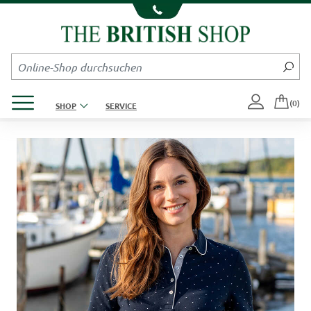
Kompletten Head der Seite überspringen
Produktmenü öffnen
(0)
SHOP
SERVICE