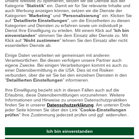
unsere Website zu optimieren, setzen wir die Dienste aus der
53340 Meckenheim
Kategorie "
Statistik
" ein. Damit wir für Sie relevante Inhalte und
auch Werbung anzeigen können, setzen wir die Dienste der
Kategorien "
Marketing
" und "
Personalisierung
" ein. Klicken Sie
Montag bis Samstag 9:00 Uhr bis 18:00 Uhr
auf "
Detaillierte Einstellungen
", um die Einzelheiten zu diesen
Kategorien und Diensten zu erfahren sowie um individuell je
weitere Information
Dienst Ihre Einwilligung zu erteilen. Mit einem Klick auf "
Ich bin
einverstanden
" stimmen Sie dem Einsatz aller Dienste zu. Mit
Klick auf "
Nicht zustimmen
" lehnen Sie den Einsatz aller nicht
essentiellen Dienste ab.
Hier finden Sie uns im Netz
Einige Daten verarbeiten wir gemeinsam mit anderen
Verantwortlichen. Bei diesen verfolgen unsere Partner auch
eigene Zwecke. Bei einigen Verarbeitungen kommt es auch zu
einer Datenübermittlung in die USA. Dies ist mit Risiken
verbunden, über die wir Sie bei den einzelnen Diensten in den
Cookie-Einstellungen in Ihrem Browser
"
Detaillierten Einstellungen
" informieren.
AGB
Rücksendung von Waren
Datenschutz
Impressum
Ihre Einwilligung bezieht sich in diesen Fällen auch auf die
Kontakt
Umwelt und Entsorgung
Erlaubnis, diese Datenübermittlungen vorzunehmen. Weitere
ACHTUNG!
Informationen und Hinweise zu unseren Datenschutzpraktiken
Zur Echtheit von Bewertungen
Hinweisgeber-Schutzgesetz
finden Sie in unserer
Datenschutzerklärung
. Am unteren Ende
Ihr Browser speichert aktuell keine Cookies!
Barrierefreiheit unserer Website
jeder Seite können Sie über den Link "
Cookie-Einstellungen
Leider können Sie in diesem Fall unseren Online-Shop
prüfen
" Ihre Zustimmung jederzeit prüfen und ggf. widerrufen..
Letzte Aktualisierung des Shops
nur eingeschränkt nutzen.
am 06.08.2026 um 11:47
Ich bin einverstanden
Bitte stellen Sie sicher, dass Ihr Browser unsere funktionalen