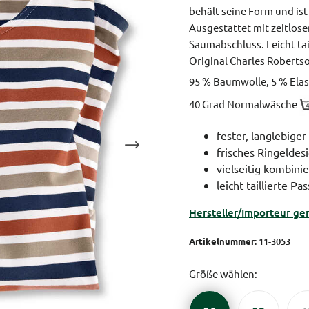
behält seine Form und ist 
Ausgestattet mit zeitlo
Saumabschluss.
Leicht ta
Original Charles Roberts
95 % Baumwolle, 5 % Elas
40 Grad Normalwäsche
fester, langlebige
frisches Ringeldes
vielseitig kombini
leicht taillierte P
Hersteller/Importeur ge
Artikelnummer:
11-3053
Größe wählen: