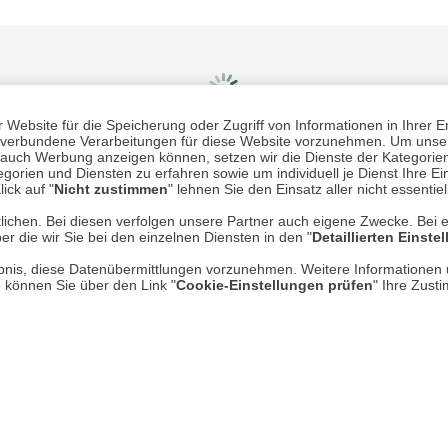
Website für die Speicherung oder Zugriff von Informationen in Ihrer E
n, verbundene Verarbeitungen für diese Website vorzunehmen. Um unser
nd auch Werbung anzeigen können, setzen wir die Dienste der Kategorien
gorien und Diensten zu erfahren sowie um individuell je Dienst Ihre Einw
Mehr erfahren
Un
ick auf "
Nicht zustimmen
" lehnen Sie den Einsatz aller nicht essentie
lichen. Bei diesen verfolgen unsere Partner auch eigene Zwecke. Bei 
er die wir Sie bei den einzelnen Diensten in den "
Detaillierten Einste
Über uns
rlaubnis, diese Datenübermittlungen vorzunehmen. Weitere Informatione
AGB
e können Sie über den Link "
Cookie-Einstellungen prüfen
" Ihre Zust
Datenschutz
Impressum
* P
Kontakt
Hi
Rücksendung von Waren