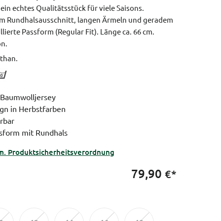
ein echtes Qualitätsstück für viele Saisons.
sem Rundhalsausschnitt, langen Ärmeln und geradem
illierte Passform (Regular Fit).
Länge ca. 66 cm.
on.
than.
r Baumwolljersey
ign in Herbstfarben
erbar
assform mit Rundhals
m. Produktsicherheitsverordnung
79,90
€*