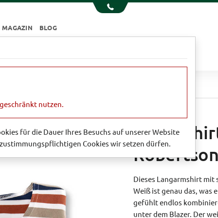
MAGAZIN
BLOG
e
Essen & Trinken
Garten
Sale
hirt von Charles Robertson
ngeschränkt nutzen.
Ringelshir
Cookies für die Dauer Ihres Besuchs auf unserer Website
zustimmungspflichtigen Cookies wir setzen dürfen.
Robertso
Dieses Langarmshirt mit 
Weiß ist genau das, was e
gefühlt endlos kombiniere
unter dem Blazer. Der wei