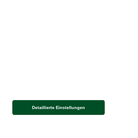
Barbour Spezialseite
Häufige Fragen
Stellenangebote
Nachhaltigkeit bei THE BRITISH SHOP
Detaillierte Einstellungen
Adresse