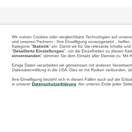
Wir nutzen Cookies oder vergleichbare Technologien auf unserer 
und unseren Partnern - Ihre Einwilligung vorausgesetzt - helfe
Kategorie "
Statistik
" ein. Damit wir für Sie relevante Inhalte u
"
Detaillierte Einstellungen
", um die Einzelheiten zu diesen Kate
Unsere Services für Sie
einverstanden
" stimmen Sie dem Einsatz aller Dienste zu. Mit Kl
Einige Daten verarbeiten wir gemeinsam mit anderen Verantwort
Datenübermittlung in die USA. Dies ist mit Risiken verbunden, üb
Online Magazin
Ihre Einwilligung bezieht sich in diesen Fällen auch auf die E
Newsletter-Archiv
in unserer
Datenschutzerklärung
. Am unteren Ende jeder Seit
Größenberater
Blog "Die feine englische Art"
Print-Magazin
Blätterkatalog