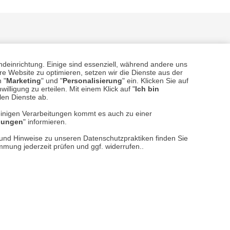
ndeinrichtung. Einige sind essenziell, während andere uns
e Website zu optimieren, setzen wir die Dienste aus der
 "
Marketing
" und "
Personalisierung
" ein. Klicken Sie auf
illigung zu erteilen. Mit einem Klick auf "
Ich bin
sere
Versand- und Zahlungsarten
llen Dienste ab.
einigen Verarbeitungen kommt es auch zu einer
llungen
" informieren.
n und Hinweise zu unseren Datenschutzpraktiken finden Sie
immung jederzeit prüfen und ggf. widerrufen..
reise inkl. ges. MwSt. / zzgl.
Versandkosten
er finden Sie uns im Netz