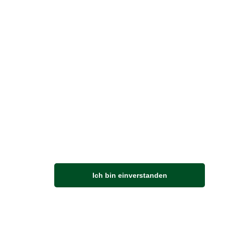
Vertrag widerrufen
M
Ich bin einverstanden
Anfahrt