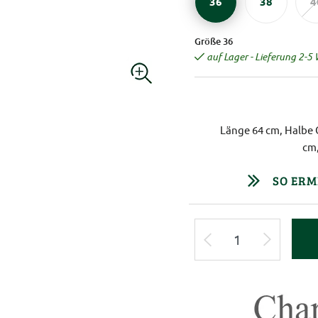
36
38
4
Größe 36
auf Lager - Lieferung 2-5
Länge 64 cm, Halbe 
cm,
SO ERM