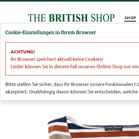
Kompletten Head der Seite überspringen
SHOP
Cookie-Einstellungen in Ihrem Browser
Damen
Herren
Barbour
Parfümerie
Lifestyl
ACHTUNG!
Damen
Shirts & Poloshirts
Ringels
Ihr Browser speichert aktuell keine Cookies!
Leider können Sie in diesem Fall unseren Online-Shop nur ei
Bitte stellen Sie sicher, dass Ihr Browser unsere funktionalen 
akzeptiert. Unabhängig davon können Sie entscheiden, welche 