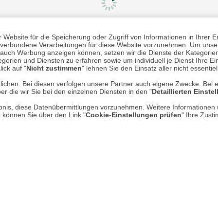
Website für die Speicherung oder Zugriff von Informationen in Ihrer E
n, verbundene Verarbeitungen für diese Website vorzunehmen. Um unser
Mehr erfahren
Un
nd auch Werbung anzeigen können, setzen wir die Dienste der Kategorien
gorien und Diensten zu erfahren sowie um individuell je Dienst Ihre Einw
ick auf "
Nicht zustimmen
" lehnen Sie den Einsatz aller nicht essentie
Über uns
lichen. Bei diesen verfolgen unsere Partner auch eigene Zwecke. Bei 
er die wir Sie bei den einzelnen Diensten in den "
Detaillierten Einste
AGB
rlaubnis, diese Datenübermittlungen vorzunehmen. Weitere Informatione
Datenschutz
e können Sie über den Link "
Cookie-Einstellungen prüfen
" Ihre Zust
Impressum
* P
Kontakt
Hi
Rücksendung von Waren
Umwelt und Entsorgung
Zur Echtheit von Bewertungen