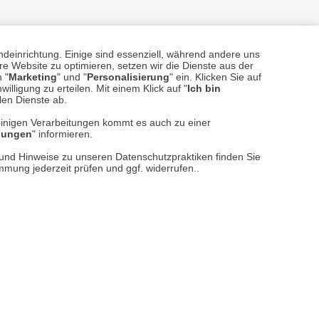
ndeinrichtung. Einige sind essenziell, während andere uns
e Website zu optimieren, setzen wir die Dienste aus der
sere
Versand- und Zahlungsarten
 "
Marketing
" und "
Personalisierung
" ein. Klicken Sie auf
illigung zu erteilen. Mit einem Klick auf "
Ich bin
llen Dienste ab.
einigen Verarbeitungen kommt es auch zu einer
llungen
" informieren.
n und Hinweise zu unseren Datenschutzpraktiken finden Sie
immung jederzeit prüfen und ggf. widerrufen..
reise inkl. ges. MwSt. / zzgl.
Versandkosten
er finden Sie uns im Netz