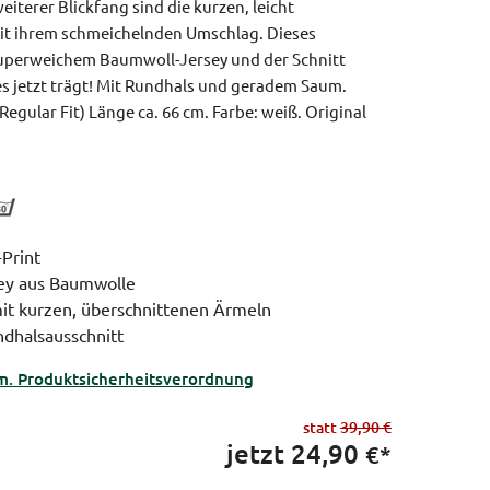
eiterer Blickfang sind die kurzen, leicht
it ihrem schmeichelnden Umschlag. Dieses
 superweichem Baumwoll-Jersey und der Schnitt
es jetzt trägt! Mit Rundhals und geradem Saum.
Regular Fit)
Länge ca. 66 cm.
Farbe: weiß.
Original
Print
ey aus Baumwolle
mit kurzen, überschnittenen Ärmeln
ndhalsausschnitt
m. Produktsicherheitsverordnung
statt
39,90 €
jetzt
24,90
€*