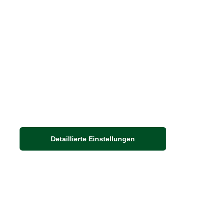
Stellenangebote
Nachhaltigkeit bei THE BRITISH SHOP
Detaillierte Einstellungen
Adresse
Auf dem Steinbüchel 6
53340 Meckenheim