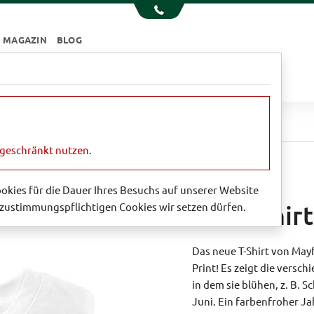
MAGAZIN
BLOG
e
Essen & Trinken
Garten
Sale
t 'The Future's Bright'
ngeschränkt nutzen.
Cookies für die Dauer Ihres Besuchs auf unserer Website
zustimmungspflichtigen Cookies wir setzen dürfen.
Print-Shirt
Das neue T-Shirt von Mayf
Print! Es zeigt die vers
in dem sie blühen, z. B.
Juni. Ein farbenfroher Ja