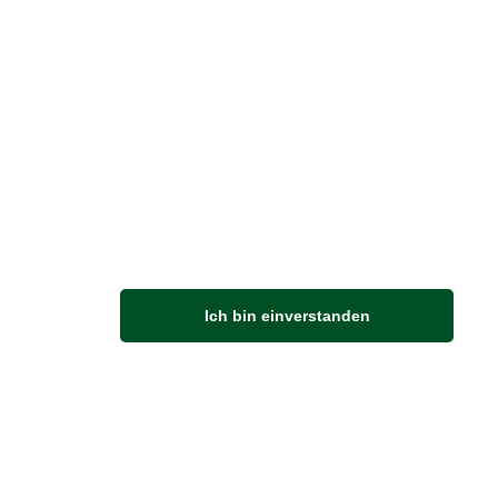
Vertrag widerrufen
M
Ich bin einverstanden
Anfahrt
Von der Autobahn 565 die Abfahrt Merl nehmen.
Richtung Meckenheim abbiegen.
An der nächsten Kreuzung rechts abbiegen.