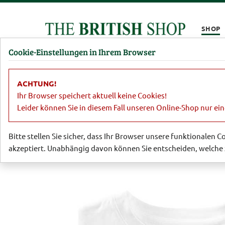
Kompletten Head der Seite überspringen
SHOP
Cookie-Einstellungen in Ihrem Browser
Damen
Herren
Barbour
Parfümerie
Lifestyl
ACHTUNG!
Sale
Damen
Blusen
Print-Shir
Ihr Browser speichert aktuell keine Cookies!
Leider können Sie in diesem Fall unseren Online-Shop nur ei
Bitte stellen Sie sicher, dass Ihr Browser unsere funktionalen 
akzeptiert. Unabhängig davon können Sie entscheiden, welche 