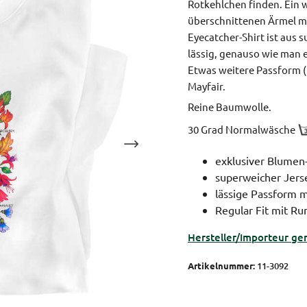
Rotkehlchen finden. Ein w
überschnittenen Ärmel m
Eyecatcher-Shirt ist aus
lässig, genauso wie man 
Etwas weitere Passform (
Mayfair.
Reine Baumwolle.
30 Grad Normalwäsche
exklusiver Blumen-
superweicher Jers
lässige Passform 
Regular Fit mit Ru
Hersteller/Importeur ge
Artikelnummer:
11-3092