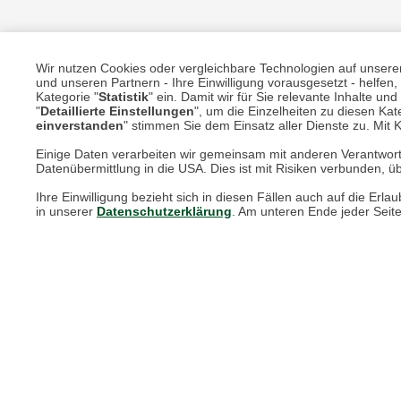
Wir nutzen Cookies oder vergleichbare Technologien auf unserer 
und unseren Partnern - Ihre Einwilligung vorausgesetzt - helfe
Unsere Services für Sie
Kategorie "
Statistik
" ein. Damit wir für Sie relevante Inhalte u
"
Detaillierte Einstellungen
", um die Einzelheiten zu diesen Kate
einverstanden
" stimmen Sie dem Einsatz aller Dienste zu. Mit Kl
Online Magazin
Einige Daten verarbeiten wir gemeinsam mit anderen Verantwort
Datenübermittlung in die USA. Dies ist mit Risiken verbunden, üb
Newsletter-Archiv
Ihre Einwilligung bezieht sich in diesen Fällen auch auf die E
Größenberater
in unserer
Datenschutzerklärung
. Am unteren Ende jeder Seit
Blog "Die feine englische Art"
Print-Magazin
Blätterkatalog
Barbour Spezialseite
Häufige Fragen