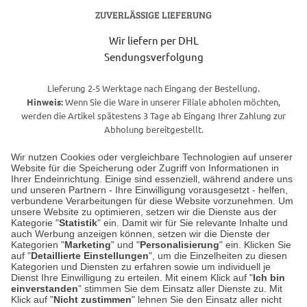
ZUVERLÄSSIGE LIEFERUNG
Wir liefern per DHL
Sendungsverfolgung
Lieferung 2-5 Werktage nach Eingang der Bestellung.
Hinweis:
Wenn Sie die Ware in unserer Filiale abholen möchten,
werden die Artikel spätestens 3 Tage ab Eingang Ihrer Zahlung zur
Abholung bereitgestellt.
Wir nutzen Cookies oder vergleichbare Technologien auf unserer
Website für die Speicherung oder Zugriff von Informationen in
Unser Geschäft in Meckenheim
Ihrer Endeinrichtung. Einige sind essenziell, während andere uns
und unseren Partnern - Ihre Einwilligung vorausgesetzt - helfen,
verbundene Verarbeitungen für diese Website vorzunehmen. Um
Auf dem Steinbüchel 6
unsere Website zu optimieren, setzen wir die Dienste aus der
53340 Meckenheim
Kategorie "
Statistik
" ein. Damit wir für Sie relevante Inhalte und
auch Werbung anzeigen können, setzen wir die Dienste der
Kategorien "
Marketing
" und "
Personalisierung
" ein. Klicken Sie
Montag bis Samstag 9:00 Uhr bis 18:00 Uhr
auf "
Detaillierte Einstellungen
", um die Einzelheiten zu diesen
Kategorien und Diensten zu erfahren sowie um individuell je
weitere Information
Dienst Ihre Einwilligung zu erteilen. Mit einem Klick auf "
Ich bin
einverstanden
" stimmen Sie dem Einsatz aller Dienste zu. Mit
Klick auf "
Nicht zustimmen
" lehnen Sie den Einsatz aller nicht