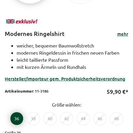
Modernes Ringelshirt
mehr
weicher, bequemer Baumwollstretch
modernes Ringeldessin in frischen neuen Farben
leicht taillierte Passform
mit kurzen Ärmeln und Rundhals
Hersteller/Importeur gem. Produktsicherheitsverordnung
59,90
€*
Artikelnummer:
11-3186
Größe wählen:
36
38
40
42
44
46
48
Größe 36