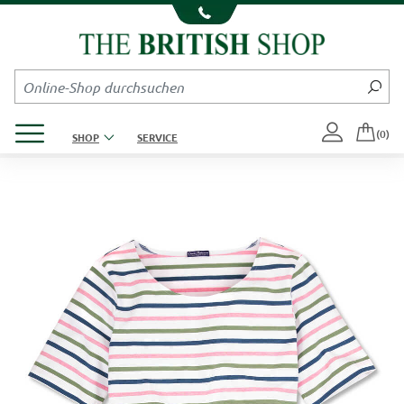
Kompletten Head der Seite überspringen
Produktmenü öffnen
(0)
SHOP
SERVICE