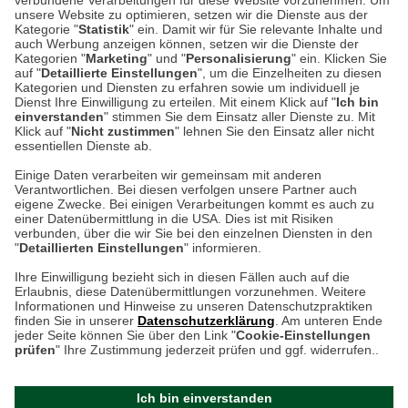
verbundene Verarbeitungen für diese Website vorzunehmen. Um
Auf dem Steinbüchel 6
unsere Website zu optimieren, setzen wir die Dienste aus der
53340 Meckenheim
Kategorie "
Statistik
" ein. Damit wir für Sie relevante Inhalte und
auch Werbung anzeigen können, setzen wir die Dienste der
Kategorien "
Marketing
" und "
Personalisierung
" ein. Klicken Sie
Montag bis Samstag 9:00 Uhr bis 18:00 Uhr
auf "
Detaillierte Einstellungen
", um die Einzelheiten zu diesen
Kategorien und Diensten zu erfahren sowie um individuell je
weitere Information
Dienst Ihre Einwilligung zu erteilen. Mit einem Klick auf "
Ich bin
einverstanden
" stimmen Sie dem Einsatz aller Dienste zu. Mit
Klick auf "
Nicht zustimmen
" lehnen Sie den Einsatz aller nicht
essentiellen Dienste ab.
Hier finden Sie uns im Netz
Einige Daten verarbeiten wir gemeinsam mit anderen
Verantwortlichen. Bei diesen verfolgen unsere Partner auch
eigene Zwecke. Bei einigen Verarbeitungen kommt es auch zu
einer Datenübermittlung in die USA. Dies ist mit Risiken
verbunden, über die wir Sie bei den einzelnen Diensten in den
Cookie-Einstellungen in Ihrem Browser
"
Detaillierten Einstellungen
" informieren.
AGB
Rücksendung von Waren
Datenschutz
Impressum
Ihre Einwilligung bezieht sich in diesen Fällen auch auf die
Kontakt
Umwelt und Entsorgung
Erlaubnis, diese Datenübermittlungen vorzunehmen. Weitere
ACHTUNG!
Informationen und Hinweise zu unseren Datenschutzpraktiken
Zur Echtheit von Bewertungen
Hinweisgeber-Schutzgesetz
finden Sie in unserer
Datenschutzerklärung
. Am unteren Ende
Ihr Browser speichert aktuell keine Cookies!
Barrierefreiheit unserer Website
jeder Seite können Sie über den Link "
Cookie-Einstellungen
Leider können Sie in diesem Fall unseren Online-Shop
prüfen
" Ihre Zustimmung jederzeit prüfen und ggf. widerrufen..
Letzte Aktualisierung des Shops
nur eingeschränkt nutzen.
am 09.08.2026 um 16:17
Ich bin einverstanden