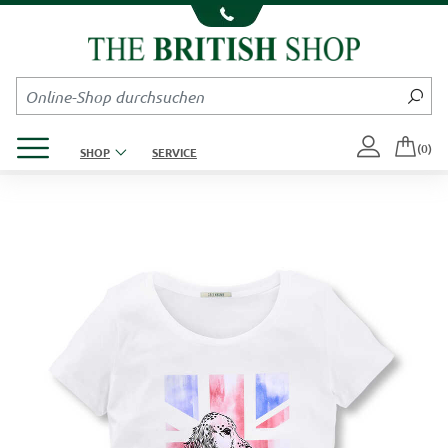
Kompletten Head der Seite überspringen
Produktmenü öffnen
(0)
SHOP
SERVICE