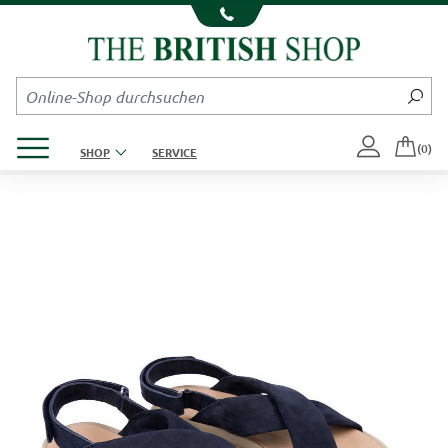
Kompletten Head der Seite überspringen
Produktmenü öffnen
(0)
SHOP
SERVICE