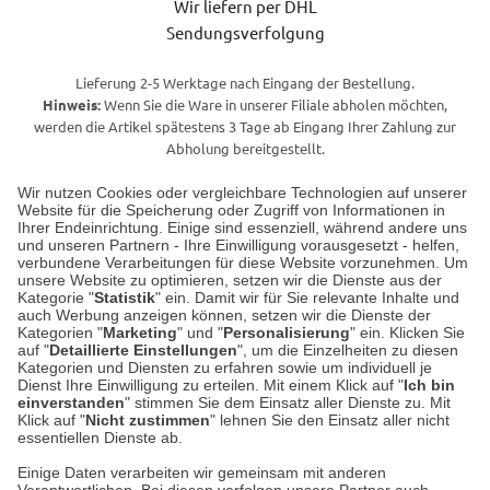
Wir liefern per DHL
Sendungsverfolgung
Lieferung 2-5 Werktage nach Eingang der Bestellung.
Hinweis:
Wenn Sie die Ware in unserer Filiale abholen möchten,
werden die Artikel spätestens 3 Tage ab Eingang Ihrer Zahlung zur
Abholung bereitgestellt.
Wir nutzen Cookies oder vergleichbare Technologien auf unserer
Website für die Speicherung oder Zugriff von Informationen in
Unser Geschäft in Meckenheim
Ihrer Endeinrichtung. Einige sind essenziell, während andere uns
und unseren Partnern - Ihre Einwilligung vorausgesetzt - helfen,
verbundene Verarbeitungen für diese Website vorzunehmen. Um
Auf dem Steinbüchel 6
unsere Website zu optimieren, setzen wir die Dienste aus der
53340 Meckenheim
Kategorie "
Statistik
" ein. Damit wir für Sie relevante Inhalte und
auch Werbung anzeigen können, setzen wir die Dienste der
Kategorien "
Marketing
" und "
Personalisierung
" ein. Klicken Sie
Montag bis Samstag 9:00 Uhr bis 18:00 Uhr
auf "
Detaillierte Einstellungen
", um die Einzelheiten zu diesen
Kategorien und Diensten zu erfahren sowie um individuell je
weitere Information
Dienst Ihre Einwilligung zu erteilen. Mit einem Klick auf "
Ich bin
einverstanden
" stimmen Sie dem Einsatz aller Dienste zu. Mit
Klick auf "
Nicht zustimmen
" lehnen Sie den Einsatz aller nicht
essentiellen Dienste ab.
Hier finden Sie uns im Netz
Einige Daten verarbeiten wir gemeinsam mit anderen