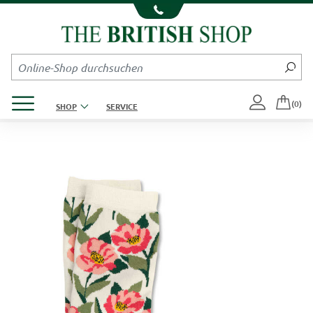
Kompletten Head der Seite überspringen
Produktmenü öffnen
(0)
SHOP
SERVICE