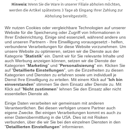
Hinweis:
Wenn Sie die Ware in unserer Filiale abholen möchten,
werden die Artikel spätestens 3 Tage ab Eingang Ihrer Zahlung zur
Abholung bereitgestellt.
Wir nutzen Cookies oder vergleichbare Technologien auf unserer
Website für die Speicherung oder Zugriff von Informationen in
Unser Geschäft in Meckenheim
Ihrer Endeinrichtung. Einige sind essenziell, während andere uns
und unseren Partnern - Ihre Einwilligung vorausgesetzt - helfen,
verbundene Verarbeitungen für diese Website vorzunehmen. Um
Auf dem Steinbüchel 6
unsere Website zu optimieren, setzen wir die Dienste aus der
53340 Meckenheim
Kategorie "
Statistik
" ein. Damit wir für Sie relevante Inhalte und
auch Werbung anzeigen können, setzen wir die Dienste der
Kategorien "
Marketing
" und "
Personalisierung
" ein. Klicken Sie
Montag bis Samstag 9:00 Uhr bis 18:00 Uhr
auf "
Detaillierte Einstellungen
", um die Einzelheiten zu diesen
Kategorien und Diensten zu erfahren sowie um individuell je
weitere Information
Dienst Ihre Einwilligung zu erteilen. Mit einem Klick auf "
Ich bin
einverstanden
" stimmen Sie dem Einsatz aller Dienste zu. Mit
Klick auf "
Nicht zustimmen
" lehnen Sie den Einsatz aller nicht
essentiellen Dienste ab.
Hier finden Sie uns im Netz
Einige Daten verarbeiten wir gemeinsam mit anderen
Verantwortlichen. Bei diesen verfolgen unsere Partner auch
eigene Zwecke. Bei einigen Verarbeitungen kommt es auch zu
einer Datenübermittlung in die USA. Dies ist mit Risiken
verbunden, über die wir Sie bei den einzelnen Diensten in den
Cookie-Einstellungen in Ihrem Browser
"
Detaillierten Einstellungen
" informieren.