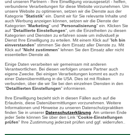
und unseren Partnern - Ihre Einwilligung vorausgesetzt - helfen,
verbundene Verarbeitungen für diese Website vorzunehmen. Um
Auf dem Steinbüchel 6
unsere Website zu optimieren, setzen wir die Dienste aus der
53340 Meckenheim
Kategorie "
Statistik
" ein. Damit wir für Sie relevante Inhalte und
auch Werbung anzeigen können, setzen wir die Dienste der
Kategorien "
Marketing
" und "
Personalisierung
" ein. Klicken Sie
Montag bis Samstag 9:00 Uhr bis 18:00 Uhr
auf "
Detaillierte Einstellungen
", um die Einzelheiten zu diesen
Kategorien und Diensten zu erfahren sowie um individuell je
weitere Information
Dienst Ihre Einwilligung zu erteilen. Mit einem Klick auf "
Ich bin
einverstanden
" stimmen Sie dem Einsatz aller Dienste zu. Mit
Klick auf "
Nicht zustimmen
" lehnen Sie den Einsatz aller nicht
essentiellen Dienste ab.
Hier finden Sie uns im Netz
Einige Daten verarbeiten wir gemeinsam mit anderen
Verantwortlichen. Bei diesen verfolgen unsere Partner auch
eigene Zwecke. Bei einigen Verarbeitungen kommt es auch zu
einer Datenübermittlung in die USA. Dies ist mit Risiken
verbunden, über die wir Sie bei den einzelnen Diensten in den
Cookie-Einstellungen in Ihrem Browser
"
Detaillierten Einstellungen
" informieren.
AGB
Rücksendung von Waren
Datenschutz
Impressum
Ihre Einwilligung bezieht sich in diesen Fällen auch auf die
Kontakt
Umwelt und Entsorgung
Erlaubnis, diese Datenübermittlungen vorzunehmen. Weitere
ACHTUNG!
Informationen und Hinweise zu unseren Datenschutzpraktiken
Zur Echtheit von Bewertungen
Hinweisgeber-Schutzgesetz
finden Sie in unserer
Datenschutzerklärung
. Am unteren Ende
Ihr Browser speichert aktuell keine Cookies!
Barrierefreiheit unserer Website
jeder Seite können Sie über den Link "
Cookie-Einstellungen
Leider können Sie in diesem Fall unseren Online-Shop
prüfen
" Ihre Zustimmung jederzeit prüfen und ggf. widerrufen..
Letzte Aktualisierung des Shops
nur eingeschränkt nutzen.
am 07.08.2026 um 18:47