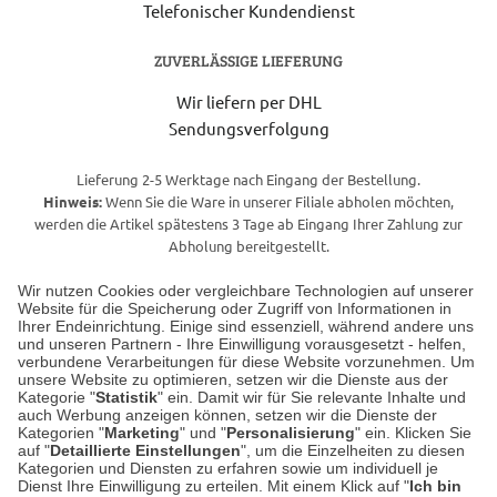
Telefonischer Kundendienst
ZUVERLÄSSIGE LIEFERUNG
Wir liefern per DHL
Sendungsverfolgung
Lieferung 2-5 Werktage nach Eingang der Bestellung.
Hinweis:
Wenn Sie die Ware in unserer Filiale abholen möchten,
werden die Artikel spätestens 3 Tage ab Eingang Ihrer Zahlung zur
Abholung bereitgestellt.
Wir nutzen Cookies oder vergleichbare Technologien auf unserer
Website für die Speicherung oder Zugriff von Informationen in
Unser Geschäft in Meckenheim
Ihrer Endeinrichtung. Einige sind essenziell, während andere uns
und unseren Partnern - Ihre Einwilligung vorausgesetzt - helfen,
verbundene Verarbeitungen für diese Website vorzunehmen. Um
Auf dem Steinbüchel 6
unsere Website zu optimieren, setzen wir die Dienste aus der
53340 Meckenheim
Kategorie "
Statistik
" ein. Damit wir für Sie relevante Inhalte und
auch Werbung anzeigen können, setzen wir die Dienste der
Kategorien "
Marketing
" und "
Personalisierung
" ein. Klicken Sie
Montag bis Samstag 9:00 Uhr bis 18:00 Uhr
auf "
Detaillierte Einstellungen
", um die Einzelheiten zu diesen
Kategorien und Diensten zu erfahren sowie um individuell je
weitere Information
Dienst Ihre Einwilligung zu erteilen. Mit einem Klick auf "
Ich bin