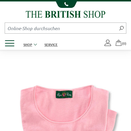
Kompletten Head der Seite überspringen
Produktmenü öffnen
(0)
SHOP
SERVICE