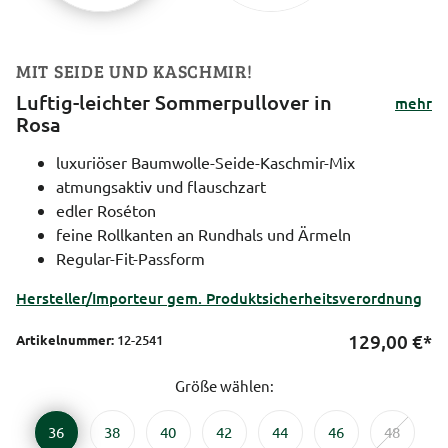
MIT SEIDE UND KASCHMIR!
Luftig-leichter Sommerpullover in
mehr
Rosa
luxuriöser Baumwolle-Seide-Kaschmir-Mix
atmungsaktiv und flauschzart
edler Roséton
feine Rollkanten an Rundhals und Ärmeln
Regular-Fit-Passform
Hersteller/Importeur gem. Produktsicherheitsverordnung
129,00
€*
Artikelnummer:
12-2541
Größe wählen:
36
38
40
42
44
46
48