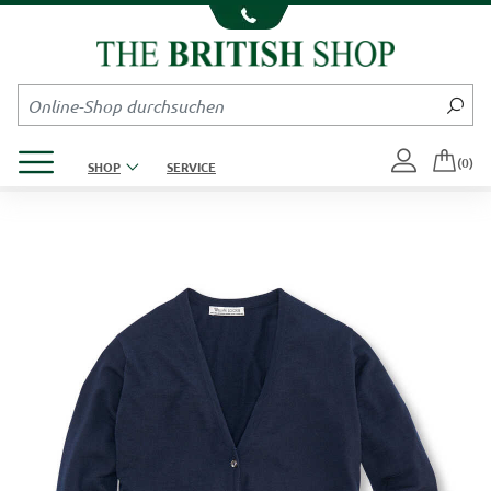
Kompletten Head der Seite überspringen
Produktmenü öffnen
(0)
SHOP
SERVICE