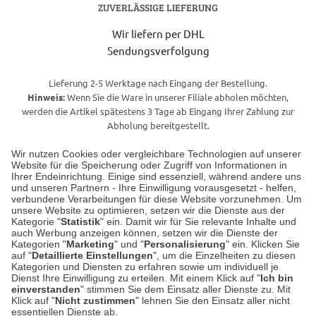
ZUVERLÄSSIGE LIEFERUNG
Wir liefern per DHL
Sendungsverfolgung
Lieferung 2-5 Werktage nach Eingang der Bestellung.
Hinweis:
Wenn Sie die Ware in unserer Filiale abholen möchten,
werden die Artikel spätestens 3 Tage ab Eingang Ihrer Zahlung zur
Abholung bereitgestellt.
Wir nutzen Cookies oder vergleichbare Technologien auf unserer
Website für die Speicherung oder Zugriff von Informationen in
Unser Geschäft in Meckenheim
Ihrer Endeinrichtung. Einige sind essenziell, während andere uns
und unseren Partnern - Ihre Einwilligung vorausgesetzt - helfen,
verbundene Verarbeitungen für diese Website vorzunehmen. Um
Auf dem Steinbüchel 6
unsere Website zu optimieren, setzen wir die Dienste aus der
53340 Meckenheim
Kategorie "
Statistik
" ein. Damit wir für Sie relevante Inhalte und
auch Werbung anzeigen können, setzen wir die Dienste der
Kategorien "
Marketing
" und "
Personalisierung
" ein. Klicken Sie
Montag bis Samstag 9:00 Uhr bis 18:00 Uhr
auf "
Detaillierte Einstellungen
", um die Einzelheiten zu diesen
Kategorien und Diensten zu erfahren sowie um individuell je
weitere Information
Dienst Ihre Einwilligung zu erteilen. Mit einem Klick auf "
Ich bin
einverstanden
" stimmen Sie dem Einsatz aller Dienste zu. Mit
Klick auf "
Nicht zustimmen
" lehnen Sie den Einsatz aller nicht
essentiellen Dienste ab.
Hier finden Sie uns im Netz