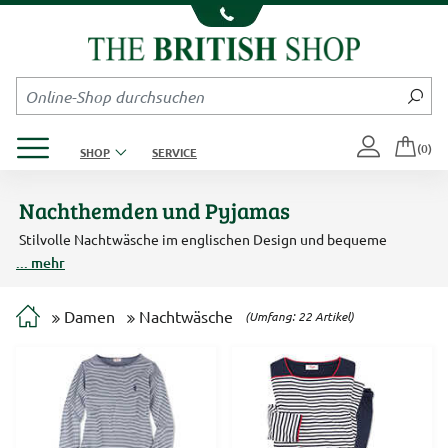
Kompletten Head der Seite überspringen
Produktmenü öffnen
(0)
SHOP
SERVICE
Nachthemden und Pyjamas
Stilvolle Nachtwäsche im englischen Design und bequeme
Loungewear erwarten Sie hier. Feine Streifenmuster, klassische
... mehr
Paisleys oder Blumen zieren unsere Nachthemden und Pyjamas im
englischen Stil. Die Damenpyjamas aus weichem Baumwoll-Jersey
eignen sich auch als lässige Homewear. In bequemer Loungewear
Damen
Nachtwäsche
(Umfang: 22 Artikel)
von Charles Robertson lässt sich der lazy Sunday genießen. Und
flauschige Hausschuhe aus Wollfilz und Lammfell halten Ihre Füße
schön warm.