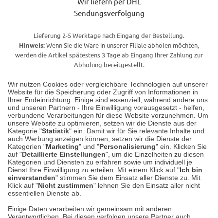
Wir liefern per DHL
Sendungsverfolgung
Lieferung 2-5 Werktage nach Eingang der Bestellung.
Hinweis:
Wenn Sie die Ware in unserer Filiale abholen möchten,
werden die Artikel spätestens 3 Tage ab Eingang Ihrer Zahlung zur
Abholung bereitgestellt.
Wir nutzen Cookies oder vergleichbare Technologien auf unserer
Website für die Speicherung oder Zugriff von Informationen in
Unser Geschäft in Meckenheim
Ihrer Endeinrichtung. Einige sind essenziell, während andere uns
und unseren Partnern - Ihre Einwilligung vorausgesetzt - helfen,
verbundene Verarbeitungen für diese Website vorzunehmen. Um
Auf dem Steinbüchel 6
unsere Website zu optimieren, setzen wir die Dienste aus der
53340 Meckenheim
Kategorie "
Statistik
" ein. Damit wir für Sie relevante Inhalte und
auch Werbung anzeigen können, setzen wir die Dienste der
Kategorien "
Marketing
" und "
Personalisierung
" ein. Klicken Sie
Montag bis Samstag 9:00 Uhr bis 18:00 Uhr
auf "
Detaillierte Einstellungen
", um die Einzelheiten zu diesen
Kategorien und Diensten zu erfahren sowie um individuell je
weitere Information
Dienst Ihre Einwilligung zu erteilen. Mit einem Klick auf "
Ich bin
einverstanden
" stimmen Sie dem Einsatz aller Dienste zu. Mit
Klick auf "
Nicht zustimmen
" lehnen Sie den Einsatz aller nicht
essentiellen Dienste ab.
Hier finden Sie uns im Netz
Einige Daten verarbeiten wir gemeinsam mit anderen
Verantwortlichen. Bei diesen verfolgen unsere Partner auch