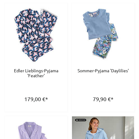
Edler Lieblings-Pyjama
Sommer-Pyjama 'Daylilies'
'Feather'
179,00
€
*
79,90
€
*