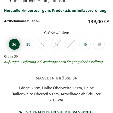
im sportiven Hemdjackenstil
Hersteller/Importeur gem. Produktsicherheitsverordnung
139,00
€*
Artikelnummer:
83-1696
Größe wählen:
36
38
40
42
44
46
48
Größe 36
auf Lager - Lieferung 2-5 Werktage nach Eingang der Bestellung.
MASSE IN GRÖSSE 36
Länge 69 cm, Halbe Oberweite 52 cm, Halbe
Taillenweite Oberteil 53 cm, Ärmellänge ab Schulter
61.5 cm
SO ERMITTELN SIE DIE PASSENDE