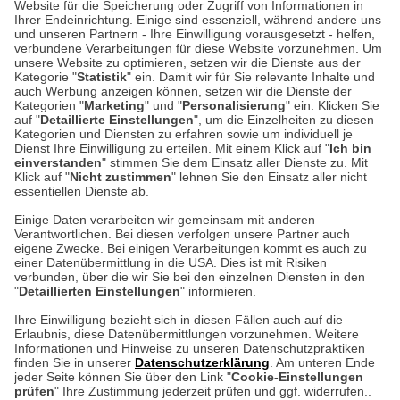
Website für die Speicherung oder Zugriff von Informationen in
Unser Geschäft in Meckenheim
Ihrer Endeinrichtung. Einige sind essenziell, während andere uns
und unseren Partnern - Ihre Einwilligung vorausgesetzt - helfen,
verbundene Verarbeitungen für diese Website vorzunehmen. Um
Auf dem Steinbüchel 6
unsere Website zu optimieren, setzen wir die Dienste aus der
53340 Meckenheim
Kategorie "
Statistik
" ein. Damit wir für Sie relevante Inhalte und
auch Werbung anzeigen können, setzen wir die Dienste der
Kategorien "
Marketing
" und "
Personalisierung
" ein. Klicken Sie
Montag bis Samstag 9:00 Uhr bis 18:00 Uhr
auf "
Detaillierte Einstellungen
", um die Einzelheiten zu diesen
Kategorien und Diensten zu erfahren sowie um individuell je
weitere Information
Dienst Ihre Einwilligung zu erteilen. Mit einem Klick auf "
Ich bin
einverstanden
" stimmen Sie dem Einsatz aller Dienste zu. Mit
Klick auf "
Nicht zustimmen
" lehnen Sie den Einsatz aller nicht
essentiellen Dienste ab.
Hier finden Sie uns im Netz
Einige Daten verarbeiten wir gemeinsam mit anderen
Verantwortlichen. Bei diesen verfolgen unsere Partner auch
eigene Zwecke. Bei einigen Verarbeitungen kommt es auch zu
einer Datenübermittlung in die USA. Dies ist mit Risiken
verbunden, über die wir Sie bei den einzelnen Diensten in den
Cookie-Einstellungen in Ihrem Browser
"
Detaillierten Einstellungen
" informieren.
AGB
Rücksendung von Waren
Datenschutz
Impressum
Ihre Einwilligung bezieht sich in diesen Fällen auch auf die
Kontakt
Umwelt und Entsorgung
Erlaubnis, diese Datenübermittlungen vorzunehmen. Weitere
ACHTUNG!
Informationen und Hinweise zu unseren Datenschutzpraktiken
Zur Echtheit von Bewertungen
Hinweisgeber-Schutzgesetz
finden Sie in unserer
Datenschutzerklärung
. Am unteren Ende
Ihr Browser speichert aktuell keine Cookies!
Barrierefreiheit unserer Website
jeder Seite können Sie über den Link "
Cookie-Einstellungen
Leider können Sie in diesem Fall unseren Online-Shop
prüfen
" Ihre Zustimmung jederzeit prüfen und ggf. widerrufen..