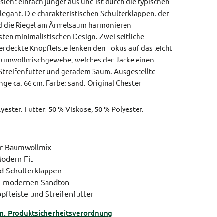
sieht einfach jünger aus und ist durch die typischen
elegant. Die charakteristischen Schulterklappen, der
 die Riegel am Ärmelsaum harmonieren
en minimalistischen Design. Zwei seitliche
erdeckte Knopfleiste lenken den Fokus auf das leicht
aumwollmischgewebe, welches der Jacke einen
t Streifenfutter und geradem Saum.
Ausgestellte
nge ca. 66 cm.
Farbe: sand.
Original Chester
ester. Futter: 50 % Viskose, 50 % Polyester.
r Baumwollmix
Modern Fit
d Schulterklappen
im modernen Sandton
pfleiste und Streifenfutter
m. Produktsicherheitsverordnung