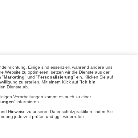
ndeinrichtung. Einige sind essenziell, während andere uns
e Website zu optimieren, setzen wir die Dienste aus der
 "
Marketing
" und "
Personalisierung
" ein. Klicken Sie auf
illigung zu erteilen. Mit einem Klick auf "
Ich bin
llen Dienste ab.
einigen Verarbeitungen kommt es auch zu einer
llungen
" informieren.
sere
Versand- und Zahlungsarten
n und Hinweise zu unseren Datenschutzpraktiken finden Sie
immung jederzeit prüfen und ggf. widerrufen..