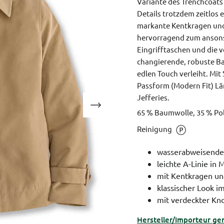
Variante des Trenchcoats 
Details trotzdem zeitlos 
markante Kentkragen und
hervorragend zum ansonst
Eingrifftaschen und die v
changierende, robuste B
edlen Touch verleiht. Mi
Passform (Modern Fit)
Lä
Jefferies.
65 % Baumwolle, 35 % Poly
Reinigung
wasserabweisende
leichte A-Linie in 
mit Kentkragen un
klassischer Look 
mit verdeckter Kno
Hersteller/Importeur ge