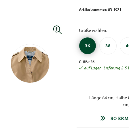
Artikelnummer:
83-1921
Größe wählen:
36
38
4
Größe 36
auf Lager - Lieferung 2-5
Länge 64 cm, Halbe 
cm,
SO ERM