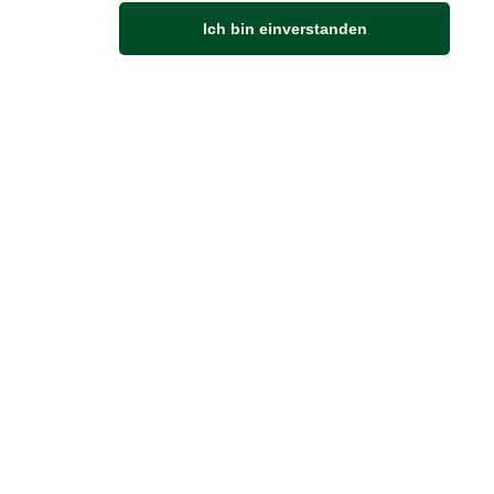
Ich bin einverstanden
Anfahrt
Von der Autobahn 565 die Abfahrt Merl nehmen.
Richtung Meckenheim abbiegen.
An der nächsten Kreuzung rechts abbiegen.
ZUVERLÄSSIGE LIEFERUNG
Wir liefern per DHL
Sendungsverfolgung