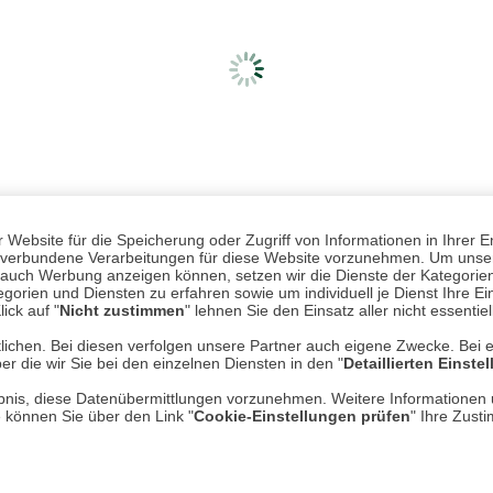
Website für die Speicherung oder Zugriff von Informationen in Ihrer E
n, verbundene Verarbeitungen für diese Website vorzunehmen. Um unser
nd auch Werbung anzeigen können, setzen wir die Dienste der Kategorien
gorien und Diensten zu erfahren sowie um individuell je Dienst Ihre Einw
ick auf "
Nicht zustimmen
" lehnen Sie den Einsatz aller nicht essentie
lichen. Bei diesen verfolgen unsere Partner auch eigene Zwecke. Bei 
er die wir Sie bei den einzelnen Diensten in den "
Detaillierten Einste
Mehr erfahren
Un
rlaubnis, diese Datenübermittlungen vorzunehmen. Weitere Informatione
e können Sie über den Link "
Cookie-Einstellungen prüfen
" Ihre Zust
Über uns
AGB