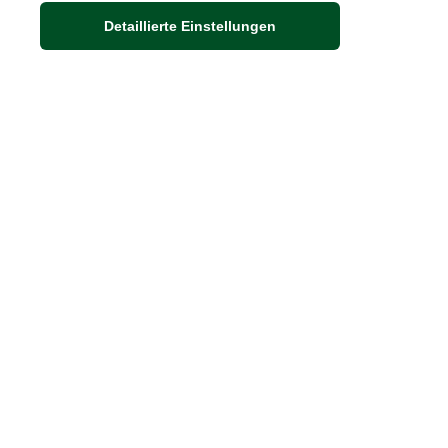
Detaillierte Einstellungen
Adresse
Auf dem Steinbüchel 6
53340 Meckenheim
DIE FEINE ENGLISCHE ART
30 Jahre britische Lebensart
Exklusives Sortiment