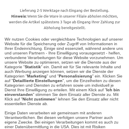
Lieferung 2-5 Werktage nach Eingang der Bestellung.
Hinweis:
Wenn Sie die Ware in unserer Filiale abholen möchten,
werden die Artikel spätestens 3 Tage ab Eingang Ihrer Zahlung zur
Abholung bereitgestellt.
Wir nutzen Cookies oder vergleichbare Technologien auf unserer
Website für die Speicherung oder Zugriff von Informationen in
Unser Geschäft in Meckenheim
Ihrer Endeinrichtung. Einige sind essenziell, während andere uns
und unseren Partnern - Ihre Einwilligung vorausgesetzt - helfen,
verbundene Verarbeitungen für diese Website vorzunehmen. Um
Auf dem Steinbüchel 6
unsere Website zu optimieren, setzen wir die Dienste aus der
53340 Meckenheim
Kategorie "
Statistik
" ein. Damit wir für Sie relevante Inhalte und
auch Werbung anzeigen können, setzen wir die Dienste der
Kategorien "
Marketing
" und "
Personalisierung
" ein. Klicken Sie
Montag bis Samstag 9:00 Uhr bis 18:00 Uhr
auf "
Detaillierte Einstellungen
", um die Einzelheiten zu diesen
Kategorien und Diensten zu erfahren sowie um individuell je
weitere Information
Dienst Ihre Einwilligung zu erteilen. Mit einem Klick auf "
Ich bin
einverstanden
" stimmen Sie dem Einsatz aller Dienste zu. Mit
Klick auf "
Nicht zustimmen
" lehnen Sie den Einsatz aller nicht
essentiellen Dienste ab.
Hier finden Sie uns im Netz
Einige Daten verarbeiten wir gemeinsam mit anderen
Verantwortlichen. Bei diesen verfolgen unsere Partner auch
eigene Zwecke. Bei einigen Verarbeitungen kommt es auch zu
einer Datenübermittlung in die USA. Dies ist mit Risiken