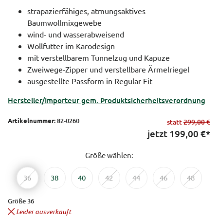
strapazierfähiges, atmungsaktives
Baumwollmixgewebe
wind- und wasserabweisend
Wollfutter im Karodesign
mit verstellbarem Tunnelzug und Kapuze
Zweiwege-Zipper und verstellbare Ärmelriegel
ausgestellte Passform in Regular Fit
Hersteller/Importeur gem. Produktsicherheitsverordnung
Artikelnummer:
82-0260
statt
299,00 €
jetzt
199,00
€*
Größe wählen:
36
38
40
42
44
46
48
Größe 36
Leider ausverkauft