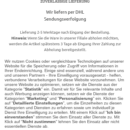
ZUVERLÄSSIGE LIEFERUNG
Wir liefern per DHL
Sendungsverfolgung
Lieferung 2-5 Werktage nach Eingang der Bestellung.
Hinweis:
Wenn Sie die Ware in unserer Filiale abholen möchten,
werden die Artikel spätestens 3 Tage ab Eingang Ihrer Zahlung zur
Abholung bereitgestellt.
Wir nutzen Cookies oder vergleichbare Technologien auf unserer
Website für die Speicherung oder Zugriff von Informationen in
Unser Geschäft in Meckenheim
Ihrer Endeinrichtung. Einige sind essenziell, während andere uns
und unseren Partnern - Ihre Einwilligung vorausgesetzt - helfen,
verbundene Verarbeitungen für diese Website vorzunehmen. Um
Auf dem Steinbüchel 6
unsere Website zu optimieren, setzen wir die Dienste aus der
53340 Meckenheim
Kategorie "
Statistik
" ein. Damit wir für Sie relevante Inhalte und
auch Werbung anzeigen können, setzen wir die Dienste der
Kategorien "
Marketing
" und "
Personalisierung
" ein. Klicken Sie
Montag bis Samstag 9:00 Uhr bis 18:00 Uhr
auf "
Detaillierte Einstellungen
", um die Einzelheiten zu diesen
Kategorien und Diensten zu erfahren sowie um individuell je
weitere Information
Dienst Ihre Einwilligung zu erteilen. Mit einem Klick auf "
Ich bin
einverstanden
" stimmen Sie dem Einsatz aller Dienste zu. Mit
Klick auf "
Nicht zustimmen
" lehnen Sie den Einsatz aller nicht
essentiellen Dienste ab.
Hier finden Sie uns im Netz