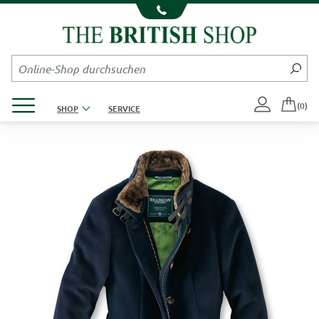
Kompletten Head der Seite überspringen
Produktmenü öffnen
(0)
SHOP
SERVICE