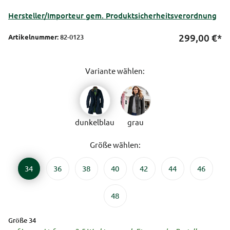
Hersteller/Importeur gem. Produktsicherheitsverordnung
299,00
€*
Artikelnummer:
82-0123
Variante wählen:
dunkelblau
grau
Größe wählen:
34
36
38
40
42
44
46
48
Größe 34