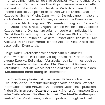
Ihrer Endeinrichtung. Einige sind essenziell, während andere uns
und unseren Partnern - Ihre Einwilligung vorausgesetzt - helfen,
verbundene Verarbeitungen für diese Website vorzunehmen. Um
Auf dem Steinbüchel 6
unsere Website zu optimieren, setzen wir die Dienste aus der
53340 Meckenheim
Kategorie "
Statistik
" ein. Damit wir für Sie relevante Inhalte und
auch Werbung anzeigen können, setzen wir die Dienste der
Kategorien "
Marketing
" und "
Personalisierung
" ein. Klicken Sie
Montag bis Samstag 9:00 Uhr bis 18:00 Uhr
auf "
Detaillierte Einstellungen
", um die Einzelheiten zu diesen
Kategorien und Diensten zu erfahren sowie um individuell je
weitere Information
Dienst Ihre Einwilligung zu erteilen. Mit einem Klick auf "
Ich bin
einverstanden
" stimmen Sie dem Einsatz aller Dienste zu. Mit
Klick auf "
Nicht zustimmen
" lehnen Sie den Einsatz aller nicht
essentiellen Dienste ab.
Hier finden Sie uns im Netz
Einige Daten verarbeiten wir gemeinsam mit anderen
Verantwortlichen. Bei diesen verfolgen unsere Partner auch
eigene Zwecke. Bei einigen Verarbeitungen kommt es auch zu
einer Datenübermittlung in die USA. Dies ist mit Risiken
verbunden, über die wir Sie bei den einzelnen Diensten in den
Cookie-Einstellungen in Ihrem Browser
"
Detaillierten Einstellungen
" informieren.
AGB
Rücksendung von Waren
Datenschutz
Impressum
Ihre Einwilligung bezieht sich in diesen Fällen auch auf die
Kontakt
Umwelt und Entsorgung
Erlaubnis, diese Datenübermittlungen vorzunehmen. Weitere
ACHTUNG!
Informationen und Hinweise zu unseren Datenschutzpraktiken
Zur Echtheit von Bewertungen
Hinweisgeber-Schutzgesetz
finden Sie in unserer
Datenschutzerklärung
. Am unteren Ende
Ihr Browser speichert aktuell keine Cookies!
Barrierefreiheit unserer Website
jeder Seite können Sie über den Link "
Cookie-Einstellungen
Leider können Sie in diesem Fall unseren Online-Shop
prüfen
" Ihre Zustimmung jederzeit prüfen und ggf. widerrufen..
Letzte Aktualisierung des Shops
nur eingeschränkt nutzen.