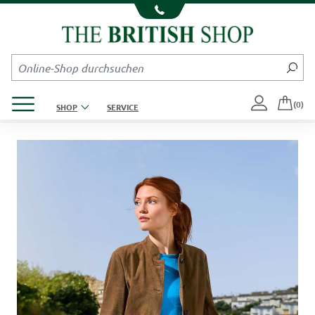
Kompletten Head der Seite überspringen
Produktmenü öffnen
(0)
SHOP
SERVICE