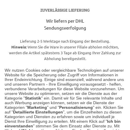
ZUVERLÄSSIGE LIEFERUNG
Wir liefern per DHL
Sendungsverfolgung
Lieferung 2-5 Werktage nach Eingang der Bestellung.
Hinweis:
Wenn Sie die Ware in unserer Filiale abholen möchten,
werden die Artikel spätestens 3 Tage ab Eingang Ihrer Zahlung zur
Abholung bereitgestellt.
Wir nutzen Cookies oder vergleichbare Technologien auf unserer
Website für die Speicherung oder Zugriff von Informationen in
Unser Geschäft in Meckenheim
Ihrer Endeinrichtung. Einige sind essenziell, während andere uns
und unseren Partnern - Ihre Einwilligung vorausgesetzt - helfen,
verbundene Verarbeitungen für diese Website vorzunehmen. Um
Auf dem Steinbüchel 6
unsere Website zu optimieren, setzen wir die Dienste aus der
53340 Meckenheim
Kategorie "
Statistik
" ein. Damit wir für Sie relevante Inhalte und
auch Werbung anzeigen können, setzen wir die Dienste der
Kategorien "
Marketing
" und "
Personalisierung
" ein. Klicken Sie
Montag bis Samstag 9:00 Uhr bis 18:00 Uhr
auf "
Detaillierte Einstellungen
", um die Einzelheiten zu diesen
Kategorien und Diensten zu erfahren sowie um individuell je
weitere Information
Dienst Ihre Einwilligung zu erteilen. Mit einem Klick auf "
Ich bin
einverstanden
" stimmen Sie dem Einsatz aller Dienste zu. Mit