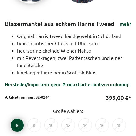
Blazermantel aus echtem Harris Tweed
mehr
Original Harris Tweed handgewebt in Schottland
typisch britischer Check mit Überkaro
figurschmeichelnde Wiener Nähte
mit Reverskragen, zwei Pattentaschen und einer
Innentasche
knielanger Einreiher in Scottish Blue
Hersteller/Importeur gem. Produktsicherheitsverordnung
399,00
€*
Artikelnummer:
82-0244
Größe wählen:
36
38
40
42
44
46
48