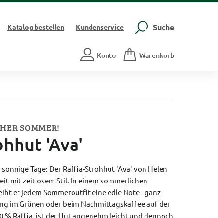
Suche
Katalog
bestellen
Kundenservice
Konto
Warenkorb
CHER SOMMER!
ohhut 'Ava'
ür sonnige Tage: Der Raffia-Strohhut 'Ava' von Helen
eit mit zeitlosem Stil. In einem sommerlichen
eiht er jedem Sommeroutfit eine edle Note - ganz
ang im Grünen oder beim Nachmittagskaffee auf der
00 % Raffia, ist der Hut angenehm leicht und dennoch