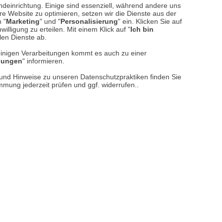
ndeinrichtung. Einige sind essenziell, während andere uns
e Website zu optimieren, setzen wir die Dienste aus der
 "
Marketing
" und "
Personalisierung
" ein. Klicken Sie auf
illigung zu erteilen. Mit einem Klick auf "
Ich bin
llen Dienste ab.
einigen Verarbeitungen kommt es auch zu einer
llungen
" informieren.
n und Hinweise zu unseren Datenschutzpraktiken finden Sie
immung jederzeit prüfen und ggf. widerrufen..
reise inkl. ges. MwSt. / zzgl.
Versandkosten
er finden Sie uns im Netz
Vertrag widerrufen