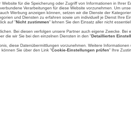
Website für die Speicherung oder Zugriff von Informationen in Ihrer E
n, verbundene Verarbeitungen für diese Website vorzunehmen. Um unser
nd auch Werbung anzeigen können, setzen wir die Dienste der Kategorien
Über uns
gorien und Diensten zu erfahren sowie um individuell je Dienst Ihre Einw
ick auf "
Nicht zustimmen
" lehnen Sie den Einsatz aller nicht essentie
AGB
lichen. Bei diesen verfolgen unsere Partner auch eigene Zwecke. Bei 
er die wir Sie bei den einzelnen Diensten in den "
Detaillierten Einste
Datenschutz
rlaubnis, diese Datenübermittlungen vorzunehmen. Weitere Informatione
Impressum
e können Sie über den Link "
Cookie-Einstellungen prüfen
" Ihre Zust
* P
Kontakt
Hi
Rücksendung von Waren
Umwelt und Entsorgung
Zur Echtheit von Bewertungen
Hinweisgeber-Schutzgesetz
Barrierefreiheit unserer Website
Gesetzliche Gewährleistung