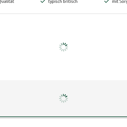
ualität
typisch britisch
mit Sor
Mehr erfahren
Un