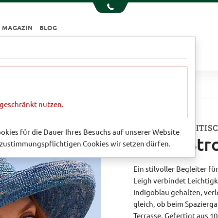
MAGAZIN
BLOG
e
Essen & Trinken
Garten
Sale
affia-Strohhut 'Ava'
ngeschränkt nutzen.
EIN HAUCH BRITIS
Cookies für die Dauer Ihres Besuchs auf unserer Website
Raffia-Str
zustimmungspflichtigen Cookies wir setzen dürfen.
Ein stilvoller Begleiter f
Leigh verbindet Leichtigk
Indigoblau gehalten, verl
gleich, ob beim Spazierg
Terrasse. Gefertigt aus 1