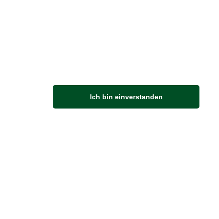
M
Ich bin einverstanden
Anfahrt
Von der Autobahn 565 die Abfahrt Merl nehmen.
Richtung Meckenheim abbiegen.
An der nächsten Kreuzung rechts abbiegen.
ZUVERLÄSSIGE LIEFERUNG