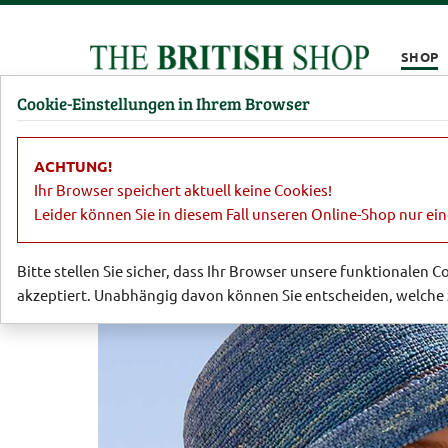
Kompletten Head der Seite überspringen
SHOP
Cookie-Einstellungen in Ihrem Browser
Damen
Herren
Barbour
Parfümerie
Lifestyl
ACHTUNG!
Damen
Hüte, Kappen & Mützen
R
Ihr Browser speichert aktuell keine Cookies!
Leider können Sie in diesem Fall unseren Online-Shop nur ei
Bitte stellen Sie sicher, dass Ihr Browser unsere funktionalen 
akzeptiert. Unabhängig davon können Sie entscheiden, welche 