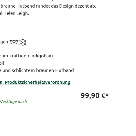
e, braune Hutband rundet das Design dezent ab.
l Helen Leigh.
nigen
h im kräftigen Indigoblau
il
e und schlichtem braunen Hutband
m. Produktsicherheitsverordnung
99,90
€*
5 Werktage nach