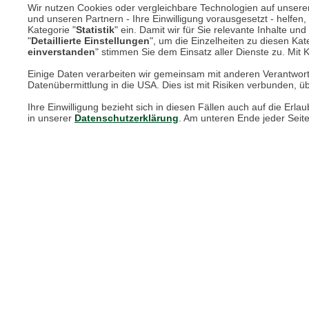
Wir nutzen Cookies oder vergleichbare Technologien auf unserer 
und unseren Partnern - Ihre Einwilligung vorausgesetzt - helfe
Kategorie "
Statistik
" ein. Damit wir für Sie relevante Inhalte u
Online Magazin
"
Detaillierte Einstellungen
", um die Einzelheiten zu diesen Kate
einverstanden
" stimmen Sie dem Einsatz aller Dienste zu. Mit Kl
Newsletter-Archiv
Einige Daten verarbeiten wir gemeinsam mit anderen Verantwort
Datenübermittlung in die USA. Dies ist mit Risiken verbunden, üb
Größenberater
Ihre Einwilligung bezieht sich in diesen Fällen auch auf die E
Blog "Die feine englische Art"
in unserer
Datenschutzerklärung
. Am unteren Ende jeder Seit
Print-Magazin
Blätterkatalog
Barbour Spezialseite
Häufige Fragen
Stellenangebote
Nachhaltigkeit bei THE BRITISH SHOP