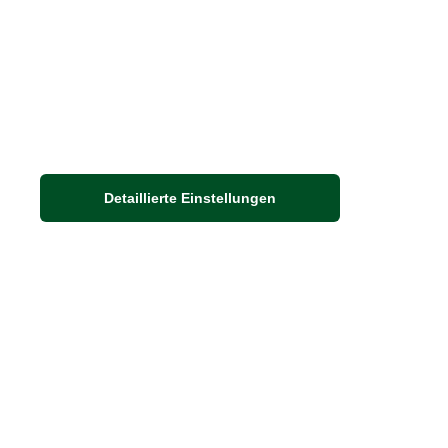
Detaillierte Einstellungen
Adresse
Auf dem Steinbüchel 6
53340 Meckenheim
DIE FEINE ENGLISCHE ART