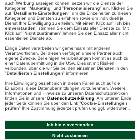
auch Werbung anzeigen können, setzen wir die Dienste der
Kategorien "
Marketing
" und "
Personalisierung
" ein. Klicken Sie
Montag bis Samstag 9:00 Uhr bis 18:00 Uhr
auf "
Detaillierte Einstellungen
", um die Einzelheiten zu diesen
Kategorien und Diensten zu erfahren sowie um individuell je
weitere Information
Dienst Ihre Einwilligung zu erteilen. Mit einem Klick auf "
Ich bin
einverstanden
" stimmen Sie dem Einsatz aller Dienste zu. Mit
Klick auf "
Nicht zustimmen
" lehnen Sie den Einsatz aller nicht
essentiellen Dienste ab.
Hier finden Sie uns im Netz
Einige Daten verarbeiten wir gemeinsam mit anderen
Verantwortlichen. Bei diesen verfolgen unsere Partner auch
eigene Zwecke. Bei einigen Verarbeitungen kommt es auch zu
einer Datenübermittlung in die USA. Dies ist mit Risiken
verbunden, über die wir Sie bei den einzelnen Diensten in den
Cookie-Einstellungen in Ihrem Browser
"
Detaillierten Einstellungen
" informieren.
AGB
Rücksendung von Waren
Datenschutz
Impressum
Ihre Einwilligung bezieht sich in diesen Fällen auch auf die
Kontakt
Umwelt und Entsorgung
Erlaubnis, diese Datenübermittlungen vorzunehmen. Weitere
ACHTUNG!
Informationen und Hinweise zu unseren Datenschutzpraktiken
Zur Echtheit von Bewertungen
Hinweisgeber-Schutzgesetz
finden Sie in unserer
Datenschutzerklärung
. Am unteren Ende
Ihr Browser speichert aktuell keine Cookies!
Barrierefreiheit unserer Website
jeder Seite können Sie über den Link "
Cookie-Einstellungen
Leider können Sie in diesem Fall unseren Online-Shop
prüfen
" Ihre Zustimmung jederzeit prüfen und ggf. widerrufen..
Letzte Aktualisierung des Shops
nur eingeschränkt nutzen.
am 07.08.2026 um 18:47
Ich bin einverstanden
Bitte stellen Sie sicher, dass Ihr Browser unsere funktionalen
©
2024 THE BRITISH SHOP
Nicht zustimmen
Cookies für die Dauer Ihres Besuchs auf unserer Website