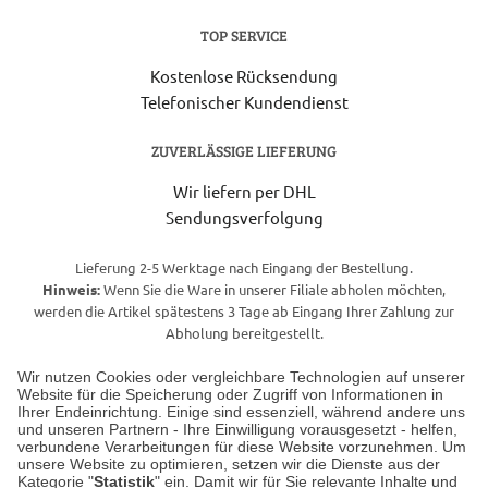
TOP SERVICE
Kostenlose Rücksendung
Telefonischer Kundendienst
ZUVERLÄSSIGE LIEFERUNG
Wir liefern per DHL
Sendungsverfolgung
Lieferung 2-5 Werktage nach Eingang der Bestellung.
Hinweis:
Wenn Sie die Ware in unserer Filiale abholen möchten,
werden die Artikel spätestens 3 Tage ab Eingang Ihrer Zahlung zur
Abholung bereitgestellt.
Wir nutzen Cookies oder vergleichbare Technologien auf unserer
Website für die Speicherung oder Zugriff von Informationen in
Unser Geschäft in Meckenheim
Ihrer Endeinrichtung. Einige sind essenziell, während andere uns
und unseren Partnern - Ihre Einwilligung vorausgesetzt - helfen,
verbundene Verarbeitungen für diese Website vorzunehmen. Um
Auf dem Steinbüchel 6
unsere Website zu optimieren, setzen wir die Dienste aus der
53340 Meckenheim
Kategorie "
Statistik
" ein. Damit wir für Sie relevante Inhalte und