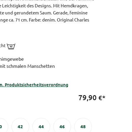
e Leichtigkeit des Designs. Mit Hemdkragen,
ste und gerundetem Saum.
Gerade, feminine
nge ca. 71 cm.
Farbe: denim.
Original Charles
icht
Denimgewebe
 mit schmalen Manschetten
n
m. Produktsicherheitsverordnung
79,90
€*
0
42
44
46
48