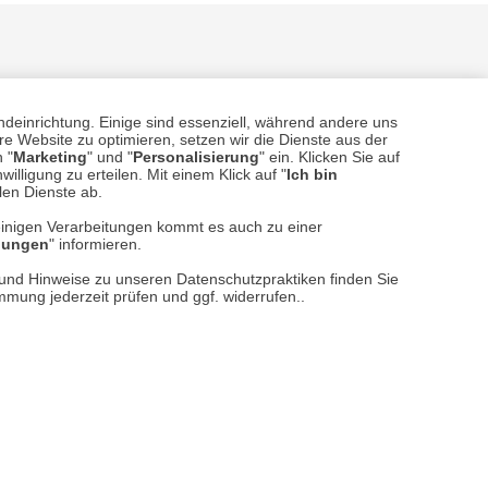
ndeinrichtung. Einige sind essenziell, während andere uns
e Website zu optimieren, setzen wir die Dienste aus der
 "
Marketing
" und "
Personalisierung
" ein. Klicken Sie auf
illigung zu erteilen. Mit einem Klick auf "
Ich bin
sere
Versand- und Zahlungsarten
llen Dienste ab.
einigen Verarbeitungen kommt es auch zu einer
llungen
" informieren.
n und Hinweise zu unseren Datenschutzpraktiken finden Sie
immung jederzeit prüfen und ggf. widerrufen..
reise inkl. ges. MwSt. / zzgl.
Versandkosten
er finden Sie uns im Netz