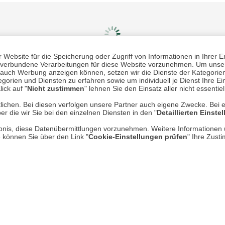
Website für die Speicherung oder Zugriff von Informationen in Ihrer E
n, verbundene Verarbeitungen für diese Website vorzunehmen. Um unser
nd auch Werbung anzeigen können, setzen wir die Dienste der Kategorien
gorien und Diensten zu erfahren sowie um individuell je Dienst Ihre Einw
Mehr erfahren
Un
ick auf "
Nicht zustimmen
" lehnen Sie den Einsatz aller nicht essentie
lichen. Bei diesen verfolgen unsere Partner auch eigene Zwecke. Bei 
Über uns
er die wir Sie bei den einzelnen Diensten in den "
Detaillierten Einste
rlaubnis, diese Datenübermittlungen vorzunehmen. Weitere Informatione
AGB
e können Sie über den Link "
Cookie-Einstellungen prüfen
" Ihre Zust
Datenschutz
Impressum
* P
Kontakt
Hi
Rücksendung von Waren
Umwelt und Entsorgung