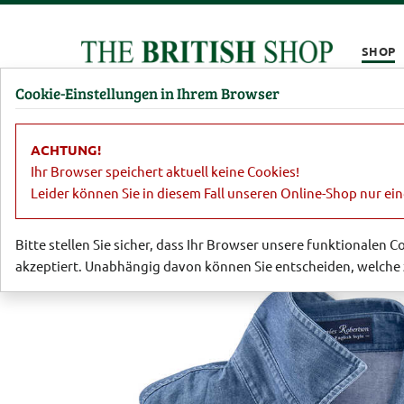
Kompletten Head der Seite überspringen
SHOP
Cookie-Einstellungen in Ihrem Browser
Damen
Herren
Barbour
Parfümerie
Lifestyl
ACHTUNG!
Damen
Blusen
Zeitlose Jeansblus
Ihr Browser speichert aktuell keine Cookies!
Leider können Sie in diesem Fall unseren Online-Shop nur ei
Bitte stellen Sie sicher, dass Ihr Browser unsere funktionalen 
akzeptiert. Unabhängig davon können Sie entscheiden, welche 