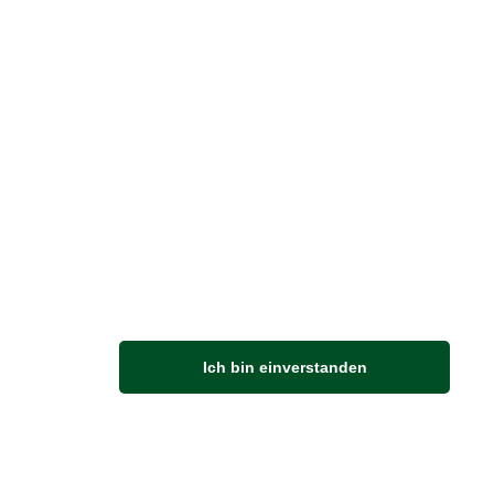
Vertrag widerrufen
M
Ich bin einverstanden
Anfahrt
Von der Autobahn 565 die Abfahrt Merl nehmen.