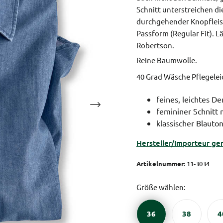
Schnitt unterstreichen di
durchgehender Knopflei
Passform (Regular Fit).
Lä
Robertson.
Reine Baumwolle.
40 Grad Wäsche Pflegele
feines, leichtes 
femininer Schnitt
klassischer Blauto
Hersteller/Importeur ge
Artikelnummer:
11-3034
Größe wählen:
36
38
4