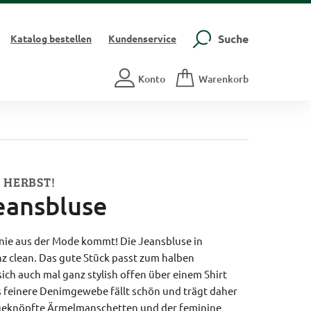
Suche
Katalog
bestellen
Kundenservice
Konto
Warenkorb
 HERBST!
eansbluse
h nie aus der Mode kommt! Die Jeansbluse in
z clean. Das gute Stück passt zum halben
sich auch mal ganz stylish offen über einem Shirt
as feinere Denimgewebe fällt schön und trägt daher
 geknöpfte Ärmelmanschetten und der feminine