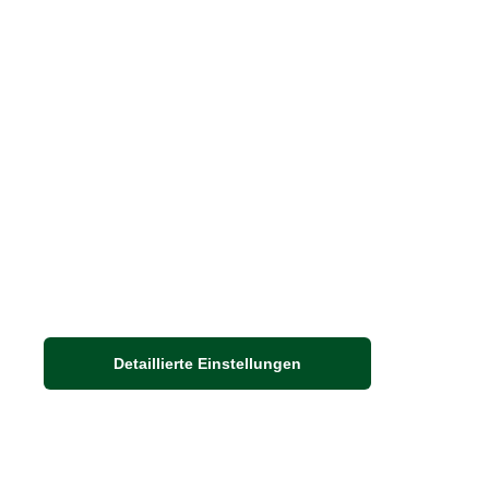
Häufige Fragen
Stellenangebote
Nachhaltigkeit bei THE BRITISH SHOP
Detaillierte Einstellungen
Adresse
Auf dem Steinbüchel 6