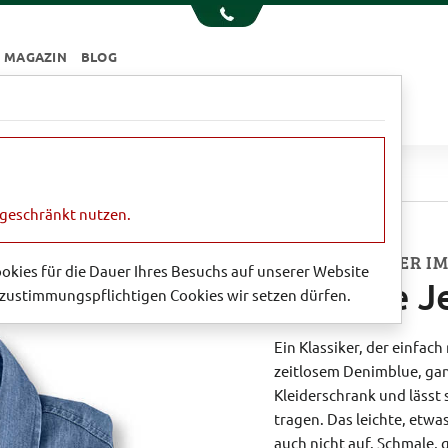
MAGAZIN
BLOG
e
Essen & Trinken
Garten
Sale
e
ngeschränkt nutzen.
MODEKLASSIKER IM
Cookies für die Dauer Ihres Besuchs auf unserer Website
Zeitlose J
zustimmungspflichtigen Cookies wir setzen dürfen.
Ein Klassiker, der einfac
zeitlosem Denimblue, gan
Kleiderschrank und lässt 
tragen. Das leichte, etw
auch nicht auf. Schmale,