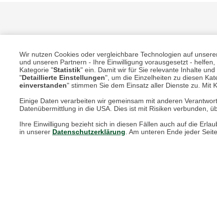
Wir nutzen Cookies oder vergleichbare Technologien auf unserer 
und unseren Partnern - Ihre Einwilligung vorausgesetzt - helfe
Kategorie "
Statistik
" ein. Damit wir für Sie relevante Inhalte u
"
Detaillierte Einstellungen
", um die Einzelheiten zu diesen Kate
Unsere Services für Sie
einverstanden
" stimmen Sie dem Einsatz aller Dienste zu. Mit Kl
Einige Daten verarbeiten wir gemeinsam mit anderen Verantwort
Online Magazin
Datenübermittlung in die USA. Dies ist mit Risiken verbunden, üb
Ihre Einwilligung bezieht sich in diesen Fällen auch auf die E
Newsletter-Archiv
in unserer
Datenschutzerklärung
. Am unteren Ende jeder Seit
Größenberater
Blog "Die feine englische Art"
Print-Magazin
Blätterkatalog
Barbour Spezialseite