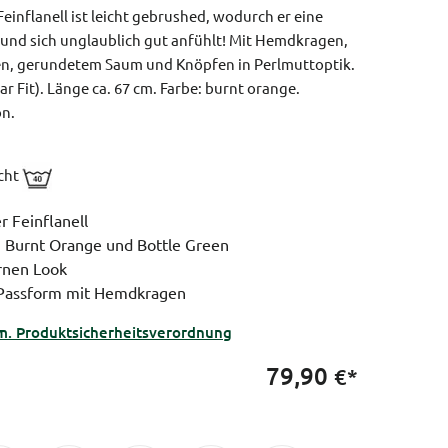
inflanell ist leicht gebrushed, wodurch er eine
 und sich unglaublich gut anfühlt! Mit Hemdkragen,
en, gerundetem Saum und Knöpfen in Perlmuttoptik.
r Fit).
Länge ca. 67 cm.
Farbe: burnt orange.
on.
icht
r Feinflanell
 Burnt Orange und Bottle Green
rnen Look
te Passform mit Hemdkragen
m. Produktsicherheitsverordnung
79,90
€*