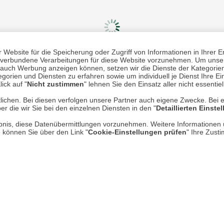
Website für die Speicherung oder Zugriff von Informationen in Ihrer E
n, verbundene Verarbeitungen für diese Website vorzunehmen. Um unser
nd auch Werbung anzeigen können, setzen wir die Dienste der Kategorien
Mehr erfahren
Un
gorien und Diensten zu erfahren sowie um individuell je Dienst Ihre Einw
ick auf "
Nicht zustimmen
" lehnen Sie den Einsatz aller nicht essentie
lichen. Bei diesen verfolgen unsere Partner auch eigene Zwecke. Bei 
Über uns
er die wir Sie bei den einzelnen Diensten in den "
Detaillierten Einste
AGB
rlaubnis, diese Datenübermittlungen vorzunehmen. Weitere Informatione
e können Sie über den Link "
Cookie-Einstellungen prüfen
" Ihre Zust
Datenschutz
Impressum
* P
Kontakt
Hi
Rücksendung von Waren
Umwelt und Entsorgung