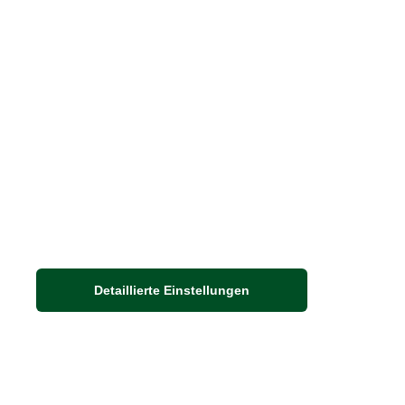
Häufige Fragen
Stellenangebote
Nachhaltigkeit bei THE BRITISH SHOP
Detaillierte Einstellungen
Adresse
Auf dem Steinbüchel 6
53340 Meckenheim