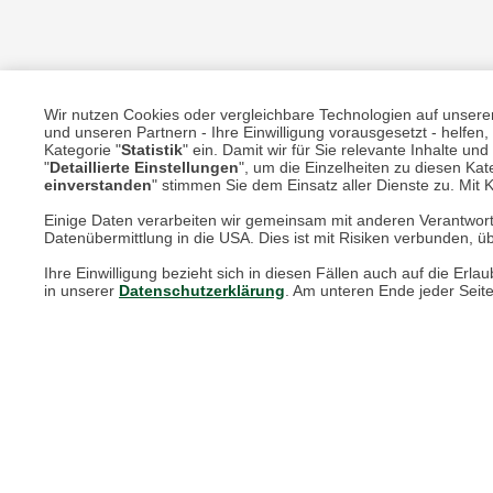
Wir nutzen Cookies oder vergleichbare Technologien auf unserer 
und unseren Partnern - Ihre Einwilligung vorausgesetzt - helfe
Kategorie "
Statistik
" ein. Damit wir für Sie relevante Inhalte u
Unsere Services für Sie
"
Detaillierte Einstellungen
", um die Einzelheiten zu diesen Kate
einverstanden
" stimmen Sie dem Einsatz aller Dienste zu. Mit Kl
Einige Daten verarbeiten wir gemeinsam mit anderen Verantwort
Online Magazin
Datenübermittlung in die USA. Dies ist mit Risiken verbunden, üb
Newsletter-Archiv
Ihre Einwilligung bezieht sich in diesen Fällen auch auf die E
in unserer
Datenschutzerklärung
. Am unteren Ende jeder Seit
Größenberater
Blog "Die feine englische Art"
Print-Magazin
Blätterkatalog
Barbour Spezialseite