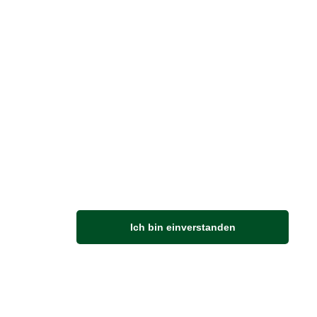
Vertrag widerrufen
M
Ich bin einverstanden
Anfahrt
Von der Autobahn 565 die Abfahrt Merl nehmen.
Richtung Meckenheim abbiegen.