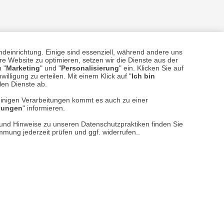
ndeinrichtung. Einige sind essenziell, während andere uns
e Website zu optimieren, setzen wir die Dienste aus der
 "
Marketing
" und "
Personalisierung
" ein. Klicken Sie auf
sere
Versand- und Zahlungsarten
illigung zu erteilen. Mit einem Klick auf "
Ich bin
llen Dienste ab.
einigen Verarbeitungen kommt es auch zu einer
llungen
" informieren.
n und Hinweise zu unseren Datenschutzpraktiken finden Sie
immung jederzeit prüfen und ggf. widerrufen..
reise inkl. ges. MwSt. / zzgl.
Versandkosten
er finden Sie uns im Netz