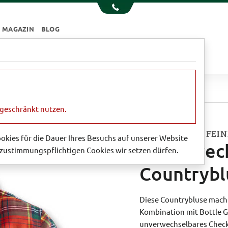
MAGAZIN
BLOG
e
Essen & Trinken
Garten
Sale
 Countrybluse
ngeschränkt nutzen.
AUS WEICHEM FEI
Cookies für die Dauer Ihres Besuchs auf unserer Website
Unverwec
zustimmungspflichtigen Cookies wir setzen dürfen.
Countrybl
Diese Countrybluse macht
Kombination mit Bottle G
unverwechselbares Check.