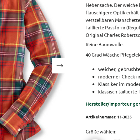
Nebensache. Der weiche Fe
flauschigere Optik erhält
verstellbaren Manschett
Taillierte Passform (Regula
Original Charles Roberts
Reine Baumwolle.
40 Grad Wäsche Pflegele
weicher, gebrushte
moderner Check in
Klassiker im mode
klassisch taillier
Hersteller/Importeur ge
Artikelnummer:
11-3035
Größe wählen: