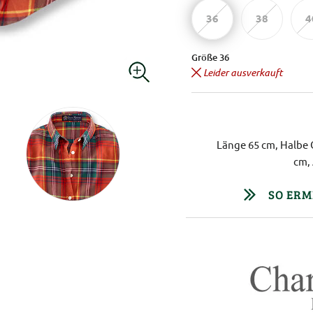
36
38
4
Größe 36
Leider ausverkauft
Länge 65 cm, Halbe 
cm,
SO ERM