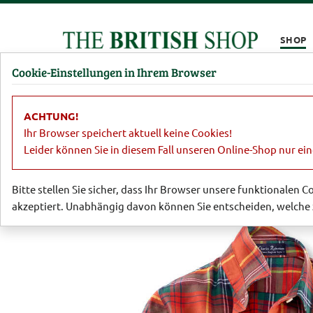
Kompletten Head der Seite überspringen
SHOP
Cookie-Einstellungen in Ihrem Browser
Damen
Herren
Barbour
Parfümerie
Lifestyl
ACHTUNG!
Damen
Blusen
Unverwechselbare
Ihr Browser speichert aktuell keine Cookies!
Leider können Sie in diesem Fall unseren Online-Shop nur ei
Bitte stellen Sie sicher, dass Ihr Browser unsere funktionalen 
akzeptiert. Unabhängig davon können Sie entscheiden, welche 