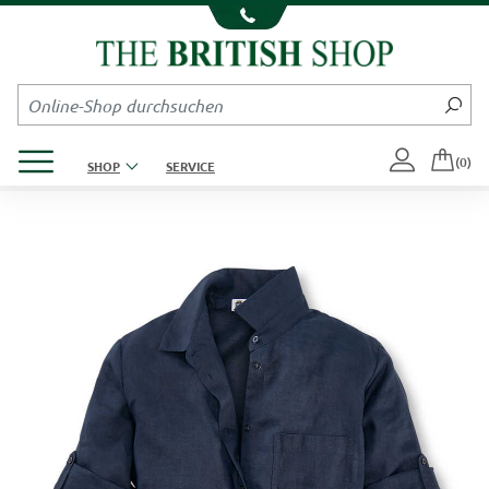
Kompletten Head der Seite überspringen
Produktmenü öffnen
(0)
SHOP
SERVICE