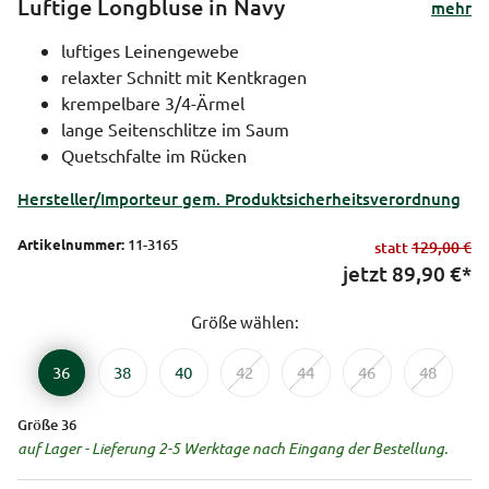
Luftige Longbluse in Navy
mehr
luftiges Leinengewebe
relaxter Schnitt mit Kentkragen
krempelbare 3/4-Ärmel
lange Seitenschlitze im Saum
Quetschfalte im Rücken
Hersteller/Importeur gem. Produktsicherheitsverordnung
Artikelnummer:
11-3165
statt
129,00 €
jetzt
89,90
€*
Größe wählen:
36
38
40
42
44
46
48
Größe 36
auf Lager - Lieferung 2-5 Werktage nach Eingang der Bestellung.