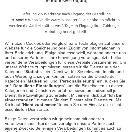
Sendungsverfolgung
Lieferung 2-5 Werktage nach Eingang der Bestellung.
Hinweis:
Wenn Sie die Ware in unserer Filiale abholen möchten,
werden die Artikel spätestens 3 Tage ab Eingang Ihrer Zahlung zur
Abholung bereitgestellt.
Wir nutzen Cookies oder vergleichbare Technologien auf unserer
Website für die Speicherung oder Zugriff von Informationen in
Unser Geschäft in Meckenheim
Ihrer Endeinrichtung. Einige sind essenziell, während andere uns
und unseren Partnern - Ihre Einwilligung vorausgesetzt - helfen,
verbundene Verarbeitungen für diese Website vorzunehmen. Um
Auf dem Steinbüchel 6
unsere Website zu optimieren, setzen wir die Dienste aus der
53340 Meckenheim
Kategorie "
Statistik
" ein. Damit wir für Sie relevante Inhalte und
auch Werbung anzeigen können, setzen wir die Dienste der
Kategorien "
Marketing
" und "
Personalisierung
" ein. Klicken Sie
Montag bis Samstag 9:00 Uhr bis 18:00 Uhr
auf "
Detaillierte Einstellungen
", um die Einzelheiten zu diesen
Kategorien und Diensten zu erfahren sowie um individuell je
weitere Information
Dienst Ihre Einwilligung zu erteilen. Mit einem Klick auf "
Ich bin
einverstanden
" stimmen Sie dem Einsatz aller Dienste zu. Mit
Klick auf "
Nicht zustimmen
" lehnen Sie den Einsatz aller nicht
essentiellen Dienste ab.
Hier finden Sie uns im Netz
Einige Daten verarbeiten wir gemeinsam mit anderen
Verantwortlichen. Bei diesen verfolgen unsere Partner auch
eigene Zwecke. Bei einigen Verarbeitungen kommt es auch zu