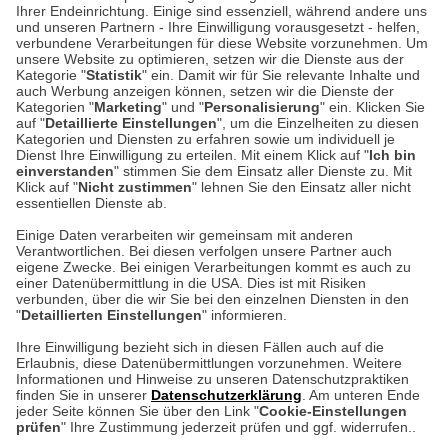
Ihrer Endeinrichtung. Einige sind essenziell, während andere uns
und unseren Partnern - Ihre Einwilligung vorausgesetzt - helfen,
verbundene Verarbeitungen für diese Website vorzunehmen. Um
Auf dem Steinbüchel 6
unsere Website zu optimieren, setzen wir die Dienste aus der
53340 Meckenheim
Kategorie "
Statistik
" ein. Damit wir für Sie relevante Inhalte und
auch Werbung anzeigen können, setzen wir die Dienste der
Kategorien "
Marketing
" und "
Personalisierung
" ein. Klicken Sie
Montag bis Samstag 9:00 Uhr bis 18:00 Uhr
auf "
Detaillierte Einstellungen
", um die Einzelheiten zu diesen
Kategorien und Diensten zu erfahren sowie um individuell je
weitere Information
Dienst Ihre Einwilligung zu erteilen. Mit einem Klick auf "
Ich bin
einverstanden
" stimmen Sie dem Einsatz aller Dienste zu. Mit
Klick auf "
Nicht zustimmen
" lehnen Sie den Einsatz aller nicht
essentiellen Dienste ab.
Hier finden Sie uns im Netz
Einige Daten verarbeiten wir gemeinsam mit anderen
Verantwortlichen. Bei diesen verfolgen unsere Partner auch
eigene Zwecke. Bei einigen Verarbeitungen kommt es auch zu
einer Datenübermittlung in die USA. Dies ist mit Risiken
verbunden, über die wir Sie bei den einzelnen Diensten in den
Cookie-Einstellungen in Ihrem Browser
"
Detaillierten Einstellungen
" informieren.
AGB
Rücksendung von Waren
Datenschutz
Impressum
Ihre Einwilligung bezieht sich in diesen Fällen auch auf die
Kontakt
Umwelt und Entsorgung
Erlaubnis, diese Datenübermittlungen vorzunehmen. Weitere
ACHTUNG!
Informationen und Hinweise zu unseren Datenschutzpraktiken
Zur Echtheit von Bewertungen
Hinweisgeber-Schutzgesetz
finden Sie in unserer
Datenschutzerklärung
. Am unteren Ende
Ihr Browser speichert aktuell keine Cookies!
Barrierefreiheit unserer Website
jeder Seite können Sie über den Link "
Cookie-Einstellungen
Leider können Sie in diesem Fall unseren Online-Shop
prüfen
" Ihre Zustimmung jederzeit prüfen und ggf. widerrufen..
Letzte Aktualisierung des Shops
nur eingeschränkt nutzen.