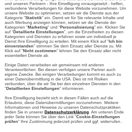
und unseren Partnern - Ihre Einwilligung vorausgesetzt - helfen,
verbundene Verarbeitungen für diese Website vorzunehmen. Um
Auf dem Steinbüchel 6
unsere Website zu optimieren, setzen wir die Dienste aus der
53340 Meckenheim
Kategorie "
Statistik
" ein. Damit wir für Sie relevante Inhalte und
auch Werbung anzeigen können, setzen wir die Dienste der
Kategorien "
Marketing
" und "
Personalisierung
" ein. Klicken Sie
Montag bis Samstag 9:00 Uhr bis 18:00 Uhr
auf "
Detaillierte Einstellungen
", um die Einzelheiten zu diesen
Kategorien und Diensten zu erfahren sowie um individuell je
weitere Information
Dienst Ihre Einwilligung zu erteilen. Mit einem Klick auf "
Ich bin
einverstanden
" stimmen Sie dem Einsatz aller Dienste zu. Mit
Klick auf "
Nicht zustimmen
" lehnen Sie den Einsatz aller nicht
essentiellen Dienste ab.
Hier finden Sie uns im Netz
Einige Daten verarbeiten wir gemeinsam mit anderen
Verantwortlichen. Bei diesen verfolgen unsere Partner auch
eigene Zwecke. Bei einigen Verarbeitungen kommt es auch zu
einer Datenübermittlung in die USA. Dies ist mit Risiken
verbunden, über die wir Sie bei den einzelnen Diensten in den
Cookie-Einstellungen in Ihrem Browser
"
Detaillierten Einstellungen
" informieren.
AGB
Rücksendung von Waren
Datenschutz
Impressum
Ihre Einwilligung bezieht sich in diesen Fällen auch auf die
Kontakt
Umwelt und Entsorgung
Erlaubnis, diese Datenübermittlungen vorzunehmen. Weitere
ACHTUNG!
Informationen und Hinweise zu unseren Datenschutzpraktiken
Zur Echtheit von Bewertungen
Hinweisgeber-Schutzgesetz
finden Sie in unserer
Datenschutzerklärung
. Am unteren Ende
Ihr Browser speichert aktuell keine Cookies!
Barrierefreiheit unserer Website
jeder Seite können Sie über den Link "
Cookie-Einstellungen
Leider können Sie in diesem Fall unseren Online-Shop
prüfen
" Ihre Zustimmung jederzeit prüfen und ggf. widerrufen..
Letzte Aktualisierung des Shops
nur eingeschränkt nutzen.