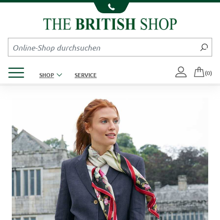
Kompletten Head der Seite überspringen
Produktmenü öffnen
(0)
SHOP
SERVICE