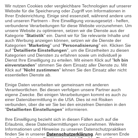
Wir nutzen Cookies oder vergleichbare Technologien auf unserer
Website für die Speicherung oder Zugriff von Informationen in
Unser Geschäft in Meckenheim
Ihrer Endeinrichtung. Einige sind essenziell, während andere uns
und unseren Partnern - Ihre Einwilligung vorausgesetzt - helfen,
verbundene Verarbeitungen für diese Website vorzunehmen. Um
Auf dem Steinbüchel 6
unsere Website zu optimieren, setzen wir die Dienste aus der
53340 Meckenheim
Kategorie "
Statistik
" ein. Damit wir für Sie relevante Inhalte und
auch Werbung anzeigen können, setzen wir die Dienste der
Kategorien "
Marketing
" und "
Personalisierung
" ein. Klicken Sie
Montag bis Samstag 9:00 Uhr bis 18:00 Uhr
auf "
Detaillierte Einstellungen
", um die Einzelheiten zu diesen
Kategorien und Diensten zu erfahren sowie um individuell je
weitere Information
Dienst Ihre Einwilligung zu erteilen. Mit einem Klick auf "
Ich bin
einverstanden
" stimmen Sie dem Einsatz aller Dienste zu. Mit
Klick auf "
Nicht zustimmen
" lehnen Sie den Einsatz aller nicht
essentiellen Dienste ab.
Hier finden Sie uns im Netz
Einige Daten verarbeiten wir gemeinsam mit anderen
Verantwortlichen. Bei diesen verfolgen unsere Partner auch
eigene Zwecke. Bei einigen Verarbeitungen kommt es auch zu
einer Datenübermittlung in die USA. Dies ist mit Risiken
verbunden, über die wir Sie bei den einzelnen Diensten in den
Cookie-Einstellungen in Ihrem Browser
"
Detaillierten Einstellungen
" informieren.
AGB
Rücksendung von Waren
Datenschutz
Impressum
Ihre Einwilligung bezieht sich in diesen Fällen auch auf die
Kontakt
Umwelt und Entsorgung
Erlaubnis, diese Datenübermittlungen vorzunehmen. Weitere
ACHTUNG!
Informationen und Hinweise zu unseren Datenschutzpraktiken
Zur Echtheit von Bewertungen
Hinweisgeber-Schutzgesetz
finden Sie in unserer
Datenschutzerklärung
. Am unteren Ende
Ihr Browser speichert aktuell keine Cookies!
Barrierefreiheit unserer Website