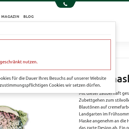
MAGAZIN
BLOG
e
Essen & Trinken
Garten
Sale
Schlafmaske 'Hydrangea'
ngeschränkt nutzen.
Schlafmas
Cookies für die Dauer Ihres Besuchs auf unserer Website
zustimmungspflichtigen Cookies wir setzen dürfen.
Mit dieser zauberhaft ge
Zubettgehen zum stilvoll
Blautönen auf cremefarb
Landgarten im Frühsommer
Maske angenehm an die Ha
das zarte Design ab. Ein