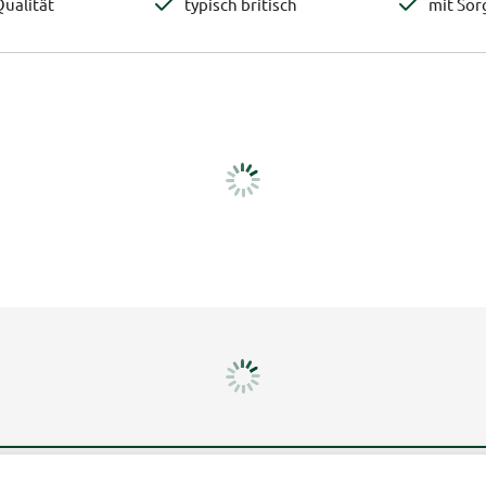
ualität
typisch britisch
mit Sor
Mehr erfahren
Un