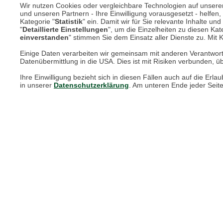
Wir nutzen Cookies oder vergleichbare Technologien auf unserer 
und unseren Partnern - Ihre Einwilligung vorausgesetzt - helfe
Kategorie "
Statistik
" ein. Damit wir für Sie relevante Inhalte u
Online Magazin
"
Detaillierte Einstellungen
", um die Einzelheiten zu diesen Kate
einverstanden
" stimmen Sie dem Einsatz aller Dienste zu. Mit Kl
Newsletter-Archiv
Einige Daten verarbeiten wir gemeinsam mit anderen Verantwort
Datenübermittlung in die USA. Dies ist mit Risiken verbunden, üb
Größenberater
Ihre Einwilligung bezieht sich in diesen Fällen auch auf die E
Blog "Die feine englische Art"
in unserer
Datenschutzerklärung
. Am unteren Ende jeder Seit
Print-Magazin
Blätterkatalog
Barbour Spezialseite
Häufige Fragen
Stellenangebote
Nachhaltigkeit bei THE BRITISH SHOP