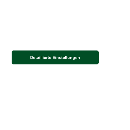
Detaillierte Einstellungen
Adresse
Auf dem Steinbüchel 6
53340 Meckenheim
DIE FEINE ENGLISCHE ART