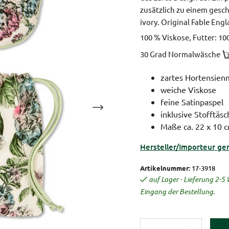
zusätzlich zu einem ges
ivory.
Original Fable Engl
100 % Viskose, Futter: 10
30 Grad Normalwäsche
zartes Hortensien
weiche Viskose
feine Satinpaspel
inklusive Stofftäs
Maße ca. 22 x 10 
Hersteller/Importeur ge
Artikelnummer:
17-3918
auf Lager - Lieferung 2-
Eingang der Bestellung.