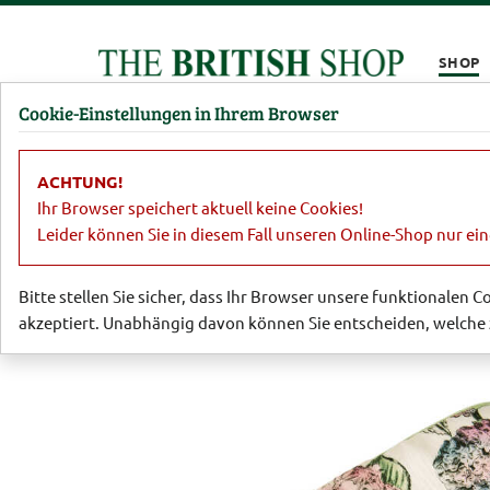
Kompletten Head der Seite überspringen
SHOP
Cookie-Einstellungen in Ihrem Browser
Damen
Herren
Barbour
Parfümerie
Lifestyl
ACHTUNG!
Sale
Damen
Accessoires, Schuhe
Ihr Browser speichert aktuell keine Cookies!
Leider können Sie in diesem Fall unseren Online-Shop nur ei
Bitte stellen Sie sicher, dass Ihr Browser unsere funktionalen 
akzeptiert. Unabhängig davon können Sie entscheiden, welche 