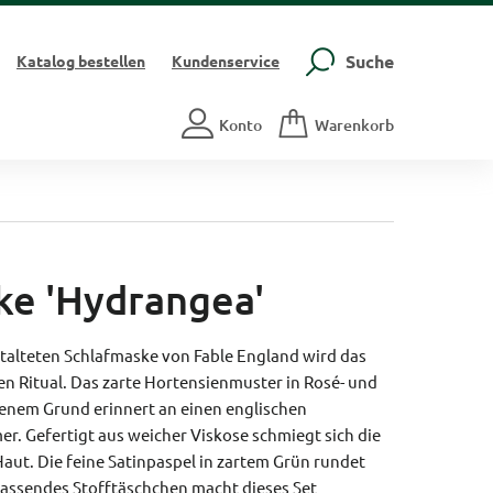
Suche
Katalog
bestellen
Kundenservice
Konto
Warenkorb
ke 'Hydrangea'
stalteten Schlafmaske von Fable England wird das
en Ritual. Das zarte Hortensienmuster in Rosé- und
enem Grund erinnert an einen englischen
. Gefertigt aus weicher Viskose schmiegt sich die
ut. Die feine Satinpaspel in zartem Grün rundet
 passendes Stofftäschchen macht dieses Set