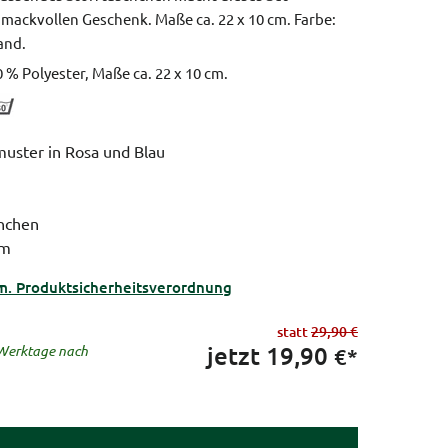
chmackvollen Geschenk.
Maße ca. 22 x 10 cm.
Farbe:
and.
0 % Polyester, Maße ca. 22 x 10 cm.
muster in Rosa und Blau
chchen
cm
m. Produktsicherheitsverordnung
statt
29,90 €
jetzt
19,90
5 Werktage nach
€*