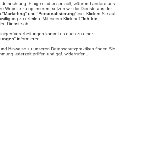
ndeinrichtung. Einige sind essenziell, während andere uns
e Website zu optimieren, setzen wir die Dienste aus der
 "
Marketing
" und "
Personalisierung
" ein. Klicken Sie auf
illigung zu erteilen. Mit einem Klick auf "
Ich bin
llen Dienste ab.
einigen Verarbeitungen kommt es auch zu einer
llungen
" informieren.
n und Hinweise zu unseren Datenschutzpraktiken finden Sie
immung jederzeit prüfen und ggf. widerrufen..
reise inkl. ges. MwSt. / zzgl.
Versandkosten
er finden Sie uns im Netz
Vertrag widerrufen