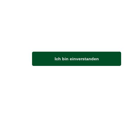
M
Ich bin einverstanden
Anfahrt
Von der Autobahn 565 die Abfahrt Merl nehmen.
Richtung Meckenheim abbiegen.
An der nächsten Kreuzung rechts abbiegen.
ZUVERLÄSSIGE LIEFERUNG