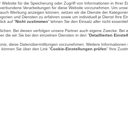
Website für die Speicherung oder Zugriff von Informationen in Ihrer E
n, verbundene Verarbeitungen für diese Website vorzunehmen. Um unser
nd auch Werbung anzeigen können, setzen wir die Dienste der Kategorien
Über uns
gorien und Diensten zu erfahren sowie um individuell je Dienst Ihre Einw
ick auf "
Nicht zustimmen
" lehnen Sie den Einsatz aller nicht essentie
AGB
lichen. Bei diesen verfolgen unsere Partner auch eigene Zwecke. Bei 
er die wir Sie bei den einzelnen Diensten in den "
Detaillierten Einste
Datenschutz
rlaubnis, diese Datenübermittlungen vorzunehmen. Weitere Informatione
Impressum
e können Sie über den Link "
Cookie-Einstellungen prüfen
" Ihre Zust
* P
Kontakt
Hi
Rücksendung von Waren
Umwelt und Entsorgung
Zur Echtheit von Bewertungen
Hinweisgeber-Schutzgesetz
Barrierefreiheit unserer Website
Gesetzliche Gewährleistung