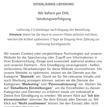
ZUVERLÄSSIGE LIEFERUNG
Wir liefern per DHL
Sendungsverfolgung
Lieferung 2-5 Werktage nach Eingang der Bestellung.
Hinweis:
Wenn Sie die Ware in unserer Filiale abholen möchten,
werden die Artikel spätestens 3 Tage ab Eingang Ihrer Zahlung zur
Abholung bereitgestellt.
Wir nutzen Cookies oder vergleichbare Technologien auf unserer
Website für die Speicherung oder Zugriff von Informationen in
Unser Geschäft in Meckenheim
Ihrer Endeinrichtung. Einige sind essenziell, während andere uns
und unseren Partnern - Ihre Einwilligung vorausgesetzt - helfen,
verbundene Verarbeitungen für diese Website vorzunehmen. Um
Auf dem Steinbüchel 6
unsere Website zu optimieren, setzen wir die Dienste aus der
53340 Meckenheim
Kategorie "
Statistik
" ein. Damit wir für Sie relevante Inhalte und
auch Werbung anzeigen können, setzen wir die Dienste der
Kategorien "
Marketing
" und "
Personalisierung
" ein. Klicken Sie
Montag bis Samstag 9:00 Uhr bis 18:00 Uhr
auf "
Detaillierte Einstellungen
", um die Einzelheiten zu diesen
Kategorien und Diensten zu erfahren sowie um individuell je
weitere Information
Dienst Ihre Einwilligung zu erteilen. Mit einem Klick auf "
Ich bin
einverstanden
" stimmen Sie dem Einsatz aller Dienste zu. Mit
Klick auf "
Nicht zustimmen
" lehnen Sie den Einsatz aller nicht