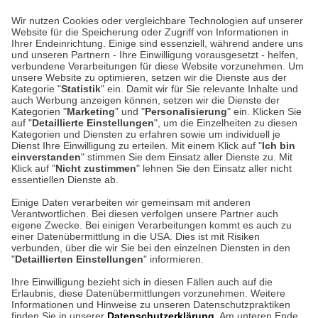
Wir nutzen Cookies oder vergleichbare Technologien auf unserer
Website für die Speicherung oder Zugriff von Informationen in
Unser Geschäft in Meckenheim
Ihrer Endeinrichtung. Einige sind essenziell, während andere uns
und unseren Partnern - Ihre Einwilligung vorausgesetzt - helfen,
verbundene Verarbeitungen für diese Website vorzunehmen. Um
Auf dem Steinbüchel 6
unsere Website zu optimieren, setzen wir die Dienste aus der
53340 Meckenheim
Kategorie "
Statistik
" ein. Damit wir für Sie relevante Inhalte und
auch Werbung anzeigen können, setzen wir die Dienste der
Kategorien "
Marketing
" und "
Personalisierung
" ein. Klicken Sie
Montag bis Samstag 9:00 Uhr bis 18:00 Uhr
auf "
Detaillierte Einstellungen
", um die Einzelheiten zu diesen
Kategorien und Diensten zu erfahren sowie um individuell je
weitere Information
Dienst Ihre Einwilligung zu erteilen. Mit einem Klick auf "
Ich bin
einverstanden
" stimmen Sie dem Einsatz aller Dienste zu. Mit
Klick auf "
Nicht zustimmen
" lehnen Sie den Einsatz aller nicht
essentiellen Dienste ab.
Hier finden Sie uns im Netz
Einige Daten verarbeiten wir gemeinsam mit anderen
Verantwortlichen. Bei diesen verfolgen unsere Partner auch
eigene Zwecke. Bei einigen Verarbeitungen kommt es auch zu
einer Datenübermittlung in die USA. Dies ist mit Risiken
verbunden, über die wir Sie bei den einzelnen Diensten in den
Cookie-Einstellungen in Ihrem Browser
"
Detaillierten Einstellungen
" informieren.
AGB
Rücksendung von Waren
Datenschutz
Impressum
Ihre Einwilligung bezieht sich in diesen Fällen auch auf die
Kontakt
Umwelt und Entsorgung
Erlaubnis, diese Datenübermittlungen vorzunehmen. Weitere
ACHTUNG!
Informationen und Hinweise zu unseren Datenschutzpraktiken
Zur Echtheit von Bewertungen
Hinweisgeber-Schutzgesetz
finden Sie in unserer
Datenschutzerklärung
. Am unteren Ende