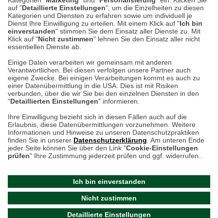
Kategorien "
Marketing
" und "
Personalisierung
" ein. Klicken Sie
Montag bis Samstag 9:00 Uhr bis 18:00 Uhr
auf "
Detaillierte Einstellungen
", um die Einzelheiten zu diesen
Kategorien und Diensten zu erfahren sowie um individuell je
weitere Information
Dienst Ihre Einwilligung zu erteilen. Mit einem Klick auf "
Ich bin
einverstanden
" stimmen Sie dem Einsatz aller Dienste zu. Mit
Klick auf "
Nicht zustimmen
" lehnen Sie den Einsatz aller nicht
essentiellen Dienste ab.
Hier finden Sie uns im Netz
Einige Daten verarbeiten wir gemeinsam mit anderen
Verantwortlichen. Bei diesen verfolgen unsere Partner auch
eigene Zwecke. Bei einigen Verarbeitungen kommt es auch zu
einer Datenübermittlung in die USA. Dies ist mit Risiken
verbunden, über die wir Sie bei den einzelnen Diensten in den
Cookie-Einstellungen in Ihrem Browser
"
Detaillierten Einstellungen
" informieren.
AGB
Rücksendung von Waren
Datenschutz
Impressum
Ihre Einwilligung bezieht sich in diesen Fällen auch auf die
Kontakt
Umwelt und Entsorgung
Erlaubnis, diese Datenübermittlungen vorzunehmen. Weitere
ACHTUNG!
Informationen und Hinweise zu unseren Datenschutzpraktiken
Zur Echtheit von Bewertungen
Hinweisgeber-Schutzgesetz
finden Sie in unserer
Datenschutzerklärung
. Am unteren Ende
Ihr Browser speichert aktuell keine Cookies!
Barrierefreiheit unserer Website
jeder Seite können Sie über den Link "
Cookie-Einstellungen
Leider können Sie in diesem Fall unseren Online-Shop
prüfen
" Ihre Zustimmung jederzeit prüfen und ggf. widerrufen..
Letzte Aktualisierung des Shops
nur eingeschränkt nutzen.
am 07.08.2026 um 15:17
Ich bin einverstanden
Bitte stellen Sie sicher, dass Ihr Browser unsere funktionalen
©
2024 THE BRITISH SHOP
Nicht zustimmen
Cookies für die Dauer Ihres Besuchs auf unserer Website
Versandhandel GmbH & Co. KG
Detaillierte Einstellungen
akzeptiert. Unabhängig davon können Sie entscheiden,