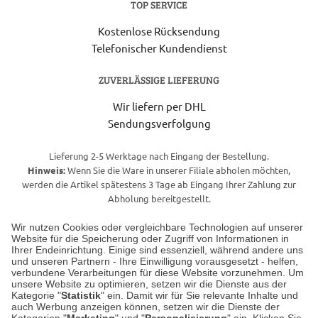
TOP SERVICE
Kostenlose Rücksendung
Telefonischer Kundendienst
ZUVERLÄSSIGE LIEFERUNG
Wir liefern per DHL
Sendungsverfolgung
Lieferung 2-5 Werktage nach Eingang der Bestellung.
Hinweis:
Wenn Sie die Ware in unserer Filiale abholen möchten,
werden die Artikel spätestens 3 Tage ab Eingang Ihrer Zahlung zur
Abholung bereitgestellt.
Wir nutzen Cookies oder vergleichbare Technologien auf unserer
Website für die Speicherung oder Zugriff von Informationen in
Unser Geschäft in Meckenheim
Ihrer Endeinrichtung. Einige sind essenziell, während andere uns
und unseren Partnern - Ihre Einwilligung vorausgesetzt - helfen,
verbundene Verarbeitungen für diese Website vorzunehmen. Um
Auf dem Steinbüchel 6
unsere Website zu optimieren, setzen wir die Dienste aus der
53340 Meckenheim
Kategorie "
Statistik
" ein. Damit wir für Sie relevante Inhalte und
auch Werbung anzeigen können, setzen wir die Dienste der