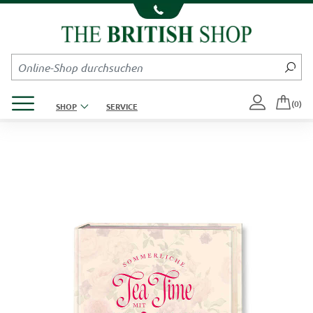
Kompletten Head der Seite überspringen
Produktmenü öffnen
(0)
SHOP
SERVICE