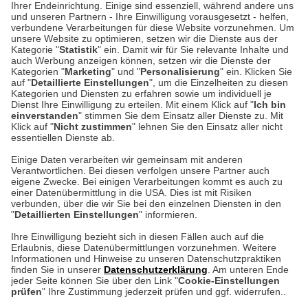
Ihrer Endeinrichtung. Einige sind essenziell, während andere uns
und unseren Partnern - Ihre Einwilligung vorausgesetzt - helfen,
verbundene Verarbeitungen für diese Website vorzunehmen. Um
Auf dem Steinbüchel 6
unsere Website zu optimieren, setzen wir die Dienste aus der
53340 Meckenheim
Kategorie "
Statistik
" ein. Damit wir für Sie relevante Inhalte und
auch Werbung anzeigen können, setzen wir die Dienste der
Kategorien "
Marketing
" und "
Personalisierung
" ein. Klicken Sie
Montag bis Samstag 9:00 Uhr bis 18:00 Uhr
auf "
Detaillierte Einstellungen
", um die Einzelheiten zu diesen
Kategorien und Diensten zu erfahren sowie um individuell je
weitere Information
Dienst Ihre Einwilligung zu erteilen. Mit einem Klick auf "
Ich bin
einverstanden
" stimmen Sie dem Einsatz aller Dienste zu. Mit
Klick auf "
Nicht zustimmen
" lehnen Sie den Einsatz aller nicht
essentiellen Dienste ab.
Hier finden Sie uns im Netz
Einige Daten verarbeiten wir gemeinsam mit anderen
Verantwortlichen. Bei diesen verfolgen unsere Partner auch
eigene Zwecke. Bei einigen Verarbeitungen kommt es auch zu
einer Datenübermittlung in die USA. Dies ist mit Risiken
verbunden, über die wir Sie bei den einzelnen Diensten in den
Cookie-Einstellungen in Ihrem Browser
"
Detaillierten Einstellungen
" informieren.
AGB
Rücksendung von Waren
Datenschutz
Impressum
Ihre Einwilligung bezieht sich in diesen Fällen auch auf die
Kontakt
Umwelt und Entsorgung
Erlaubnis, diese Datenübermittlungen vorzunehmen. Weitere
ACHTUNG!
Informationen und Hinweise zu unseren Datenschutzpraktiken
Zur Echtheit von Bewertungen
Hinweisgeber-Schutzgesetz
finden Sie in unserer
Datenschutzerklärung
. Am unteren Ende
Ihr Browser speichert aktuell keine Cookies!
Barrierefreiheit unserer Website
jeder Seite können Sie über den Link "
Cookie-Einstellungen
Leider können Sie in diesem Fall unseren Online-Shop
prüfen
" Ihre Zustimmung jederzeit prüfen und ggf. widerrufen..
Letzte Aktualisierung des Shops
nur eingeschränkt nutzen.